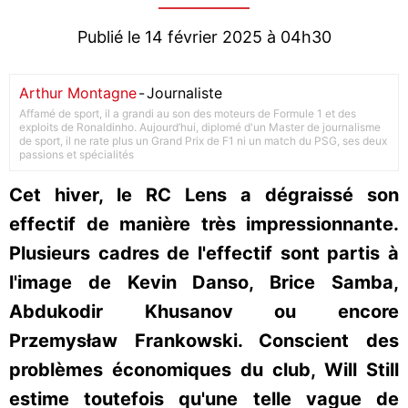
Publié le 14 février 2025 à 04h30
Arthur Montagne
-
Journaliste
Affamé de sport, il a grandi au son des moteurs de Formule 1 et des
exploits de Ronaldinho. Aujourd’hui, diplomé d'un Master de journalisme
de sport, il ne rate plus un Grand Prix de F1 ni un match du PSG, ses deux
passions et spécialités
Cet hiver, le RC Lens a dégraissé son
effectif de manière très impressionnante.
Plusieurs cadres de l'effectif sont partis à
l'image de Kevin Danso, Brice Samba,
Abdukodir Khusanov ou encore
Przemysław Frankowski. Conscient des
problèmes économiques du club, Will Still
estime toutefois qu'une telle vague de