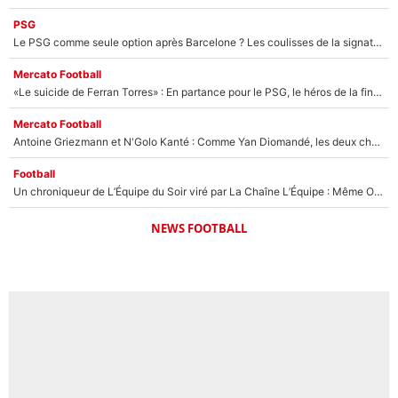
PSG
Le PSG comme seule option après Barcelone ? Les coulisses de la signature historique de Lionel Messi sont révélées au grand jour !
Mercato Football
«Le suicide de Ferran Torres» : En partance pour le PSG, le héros de la finale de la Coupe du monde s'attire les foudres de la presse espagnole !
Mercato Football
Antoine Griezmann et N'Golo Kanté : Comme Yan Diomandé, les deux champions du monde ont refusé de signer au PSG !
Football
Un chroniqueur de L’Équipe du Soir viré par La Chaîne L’Équipe : Même Olivier Ménard n’avait pas pu empêcher son départ, «je l’ai appris sur Twitter, je l’ai vécu assez mal»
NEWS FOOTBALL