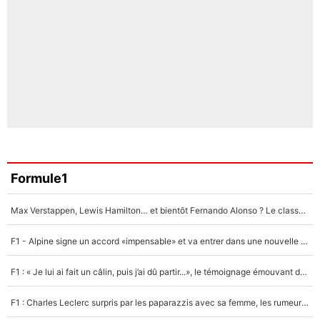
Formule1
Max Verstappen, Lewis Hamilton… et bientôt Fernando Alonso ? Le classement des pilotes les mieux payés en Formule 1 risque de changer !
F1 - Alpine signe un accord «impensable» et va entrer dans une nouvelle dimension : Grande nouvelle pour Pierre Gasly !
F1 : « Je lui ai fait un câlin, puis j’ai dû partir...», le témoignage émouvant de Max Verstappen sur sa fille
F1 : Charles Leclerc surpris par les paparazzis avec sa femme, les rumeurs étaient vraies !