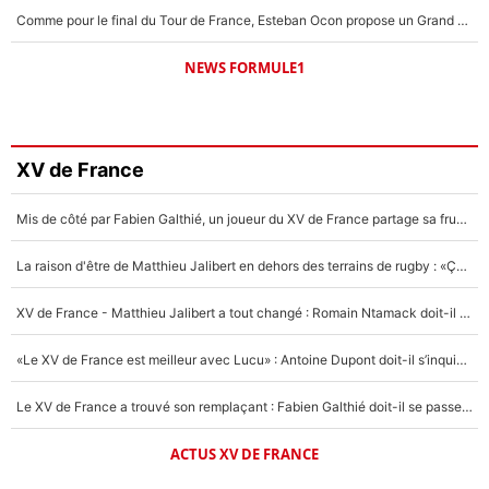
Comme pour le final du Tour de France, Esteban Ocon propose un Grand Prix de Formule 1 à Paris : «Autour de l’Arc de Triomphe, ce serait génial» !
NEWS FORMULE1
XV de France
Mis de côté par Fabien Galthié, un joueur du XV de France partage sa frustration : «ils ne me l’ont pas dit tout de suite»
La raison d'être de Matthieu Jalibert en dehors des terrains de rugby : «Ça m'atteint autant que si tu touches à un membre de ma famille»
XV de France - Matthieu Jalibert a tout changé : Romain Ntamack doit-il s’inquiéter pour sa place à un an de la Coupe du monde ?
«Le XV de France est meilleur avec Lucu» : Antoine Dupont doit-il s’inquiéter pour sa place ?
Le XV de France a trouvé son remplaçant : Fabien Galthié doit-il se passer d'Antoine Dupont ?
ACTUS XV DE FRANCE