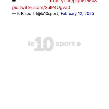
➡️
https://t.co/plgnFDIEu8
pic.twitter.com/SuIP4Ugva0
— le10sport (@le10sport)
February 12, 2025