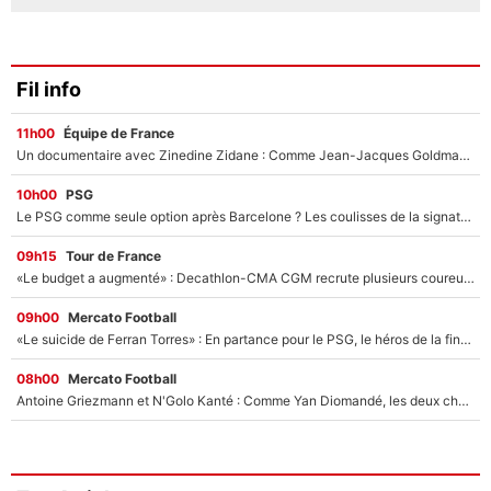
Fil info
11h00
Équipe de France
Un documentaire avec Zinedine Zidane : Comme Jean-Jacques Goldman et Mylène Farmer, le nouveau sélectionneur de l'équipe de France a recalé une journaliste très connue
10h00
PSG
Le PSG comme seule option après Barcelone ? Les coulisses de la signature historique de Lionel Messi sont révélées au grand jour !
09h15
Tour de France
«Le budget a augmenté» : Decathlon-CMA CGM recrute plusieurs coureurs pour offrir à Paul Seixas une équipe pour gagner le Tour de France 2027
09h00
Mercato Football
«Le suicide de Ferran Torres» : En partance pour le PSG, le héros de la finale de la Coupe du monde s'attire les foudres de la presse espagnole !
08h00
Mercato Football
Antoine Griezmann et N'Golo Kanté : Comme Yan Diomandé, les deux champions du monde ont refusé de signer au PSG !