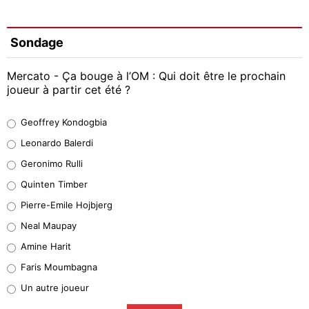
Sondage
Mercato - Ça bouge à l’OM : Qui doit être le prochain
joueur à partir cet été ?
Geoffrey Kondogbia
Geoffrey Kondogbia
38%
Leonardo Balerdi
Leonardo Balerdi
Geronimo Rulli
32%
Quinten Timber
Geronimo Rulli
Pierre-Emile Hojbjerg
5%
Neal Maupay
Quinten Timber
Amine Harit
1%
Faris Moumbagna
Pierre-Emile Hojbjerg
Un autre joueur
9%