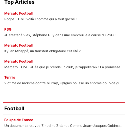
Top Articles
Mercato Football
Pogba - OM : Voilà l'homme qui a tout gâché !
PSG
«Détester à vie», Stéphane Guy dans une embrouille à cause du PSG !
Mercato Football
Kylian Mbappé, un transfert obligatoire cet été ?
Mercato Football
Mercato - OM - «Dès que je prends un club, je t’appellerai» : La promesse de Marcelino au moment de claquer la porte
Tennis
Victime de racisme contre Murray, Kyrgios pousse un énorme coup de gueule !
Football
Équipe de France
Un documentaire avec Zinedine Zidane : Comme Jean-Jacques Goldman et Mylène Farmer, le nouveau sélectionneur de l'équipe de France a recalé une journaliste très connue