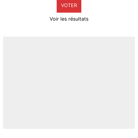
VOTER
Neal Maupay
4%
Voir les résultats
Amine Harit
3%
Faris Moumbagna
4%
Un autre joueur
5%
1635 personnes ont participé aux votes.