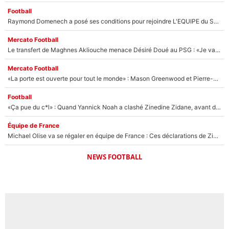
Football
Raymond Domenech a posé ses conditions pour rejoindre L'EQUIPE du Soir : Il refuse de faire l'émission avec un autre chroniqueur !
Mercato Football
Le transfert de Maghnes Akliouche menace Désiré Doué au PSG : «Je valide à 200%»
Mercato Football
«La porte est ouverte pour tout le monde» : Mason Greenwood et Pierre-Emerick Aubameyang ont quitté l'OM, Amine Gouiri balance sur la suite du mercato et sur la réaction du vestiaire !
Football
«Ça pue du c*l» : Quand Yannick Noah a clashé Zinedine Zidane, avant de se faire recadrer par le nouveau sélectionneur de l'équipe de France !
Équipe de France
Michael Olise va se régaler en équipe de France : Ces déclarations de Zinedine Zidane qui prouvent qu'il va tout miser sur la star du Bayern Munich !
NEWS FOOTBALL