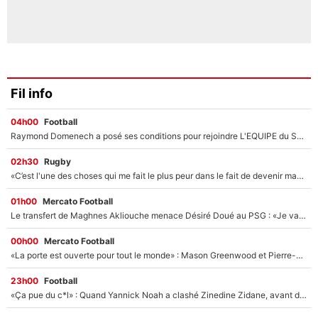
Fil info
04h00
Football
Raymond Domenech a posé ses conditions pour rejoindre L'EQUIPE du Soir : Il refuse de faire l'émission avec un autre chroniqueur !
02h30
Rugby
«C’est l'une des choses qui me fait le plus peur dans le fait de devenir maman» : En couple avec Antoine Dupont, Iris Mittenaere s'inquiète déjà pour ses futurs enfants !
01h00
Mercato Football
Le transfert de Maghnes Akliouche menace Désiré Doué au PSG : «Je valide à 200%»
00h00
Mercato Football
«La porte est ouverte pour tout le monde» : Mason Greenwood et Pierre-Emerick Aubameyang ont quitté l'OM, Amine Gouiri balance sur la suite du mercato et sur la réaction du vestiaire !
23h00
Football
«Ça pue du c*l» : Quand Yannick Noah a clashé Zinedine Zidane, avant de se faire recadrer par le nouveau sélectionneur de l'équipe de France !