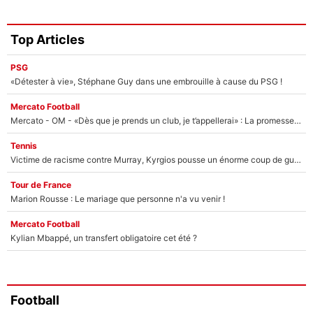
Top Articles
PSG
«Détester à vie», Stéphane Guy dans une embrouille à cause du PSG !
Mercato Football
Mercato - OM - «Dès que je prends un club, je t’appellerai» : La promesse de Marcelino au moment de claquer la porte
Tennis
Victime de racisme contre Murray, Kyrgios pousse un énorme coup de gueule !
Tour de France
Marion Rousse : Le mariage que personne n'a vu venir !
Mercato Football
Kylian Mbappé, un transfert obligatoire cet été ?
Football