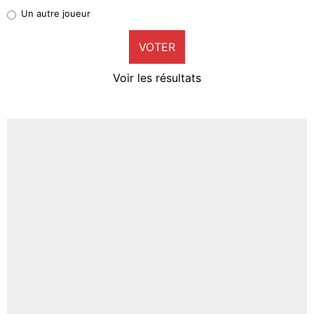
Pierre-Emile Hojbjerg
Un autre joueur
9%
VOTER
Neal Maupay
4%
Voir les résultats
Amine Harit
3%
Faris Moumbagna
4%
Un autre joueur
5%
1664 personnes ont participé aux votes.