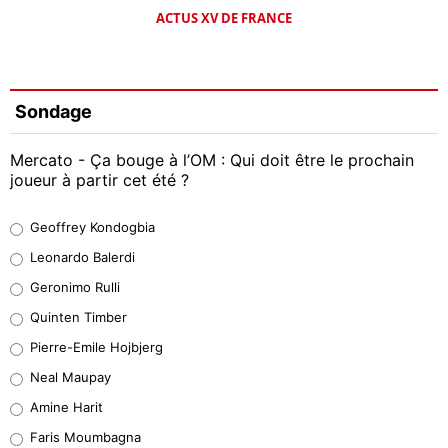
ACTUS XV DE FRANCE
Sondage
Mercato - Ça bouge à l’OM : Qui doit être le prochain
joueur à partir cet été ?
Geoffrey Kondogbia
Geoffrey Kondogbia
38%
Leonardo Balerdi
Leonardo Balerdi
Geronimo Rulli
32%
Quinten Timber
Geronimo Rulli
Pierre-Emile Hojbjerg
5%
Neal Maupay
Quinten Timber
Amine Harit
1%
Faris Moumbagna