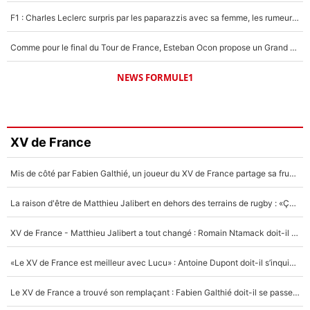
F1 : Charles Leclerc surpris par les paparazzis avec sa femme, les rumeurs étaient vraies !
Comme pour le final du Tour de France, Esteban Ocon propose un Grand Prix de Formule 1 à Paris : «Autour de l’Arc de Triomphe, ce serait génial» !
NEWS FORMULE1
XV de France
Mis de côté par Fabien Galthié, un joueur du XV de France partage sa frustration : «ils ne me l’ont pas dit tout de suite»
La raison d'être de Matthieu Jalibert en dehors des terrains de rugby : «Ça m'atteint autant que si tu touches à un membre de ma famille»
XV de France - Matthieu Jalibert a tout changé : Romain Ntamack doit-il s’inquiéter pour sa place à un an de la Coupe du monde ?
«Le XV de France est meilleur avec Lucu» : Antoine Dupont doit-il s’inquiéter pour sa place ?
Le XV de France a trouvé son remplaçant : Fabien Galthié doit-il se passer d'Antoine Dupont ?