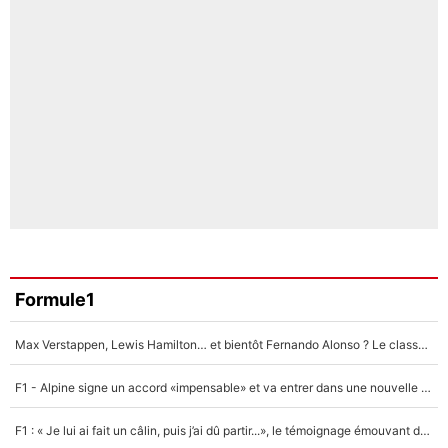
Formule1
Max Verstappen, Lewis Hamilton… et bientôt Fernando Alonso ? Le classement des pilotes les mieux payés en Formule 1 risque de changer !
F1 - Alpine signe un accord «impensable» et va entrer dans une nouvelle dimension : Grande nouvelle pour Pierre Gasly !
F1 : « Je lui ai fait un câlin, puis j’ai dû partir...», le témoignage émouvant de Max Verstappen sur sa fille