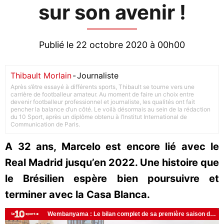
sur son avenir !
Publié le 22 octobre 2020 à 00h00
Thibault Morlain
-
Journaliste
Après s’être essayé à différents sports, Thibault se tourne vers une
carrière de footballeur amateur. Au moment de faire un choix entre
devenir footballeur professionnel et journaliste, les qualités ont fait
pencher la balance d’un côté. Le voilà désormais au sein de la rédaction
du 10 Sport, après un diplôme obtenu à l’Institut International de
Communication de Paris.
A 32 ans, Marcelo est encore lié avec le
Real Madrid jusqu’en 2022. Une histoire que
le Brésilien espère bien poursuivre et
terminer avec la Casa Blanca.