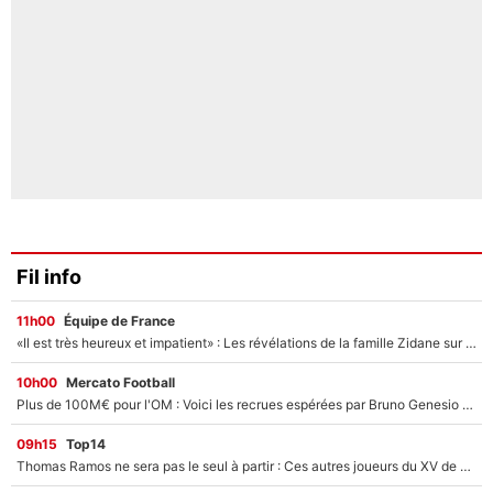
Fil info
11h00
Équipe de France
«Il est très heureux et impatient» : Les révélations de la famille Zidane sur sa prise de pouvoir en équipe de France !
10h00
Mercato Football
Plus de 100M€ pour l'OM : Voici les recrues espérées par Bruno Genesio et Grégory Lorenzi après l’opération dégraissage
09h15
Top14
Thomas Ramos ne sera pas le seul à partir : Ces autres joueurs du XV de France pourraient aussi quitter le Stade Toulousain, un club de Top 14 est déjà sur les rangs