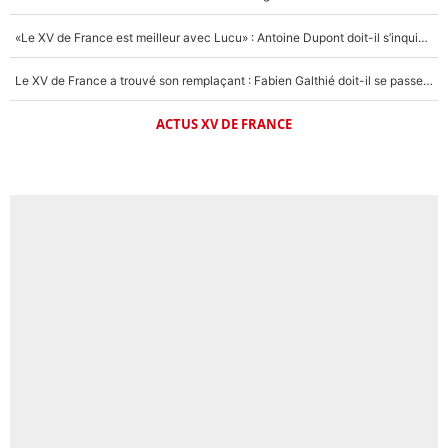
«Le XV de France est meilleur avec Lucu» : Antoine Dupont doit-il s’inquiéter pour sa place ?
Le XV de France a trouvé son remplaçant : Fabien Galthié doit-il se passer d'Antoine Dupont ?
ACTUS XV DE FRANCE