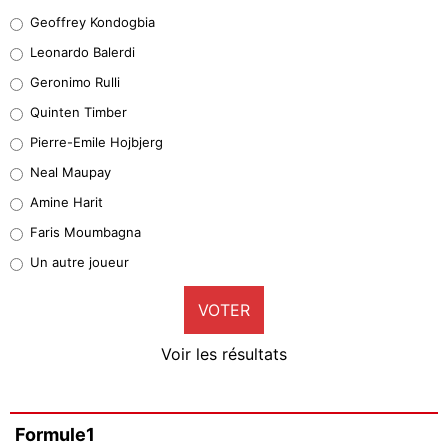
Geoffrey Kondogbia
Geoffrey Kondogbia
38%
Leonardo Balerdi
Leonardo Balerdi
Geronimo Rulli
32%
Quinten Timber
Geronimo Rulli
Pierre-Emile Hojbjerg
5%
Neal Maupay
Quinten Timber
Amine Harit
1%
Faris Moumbagna
Pierre-Emile Hojbjerg
Un autre joueur
9%
VOTER
Neal Maupay
4%
Voir les résultats
Amine Harit
3%
Faris Moumbagna
Formule1