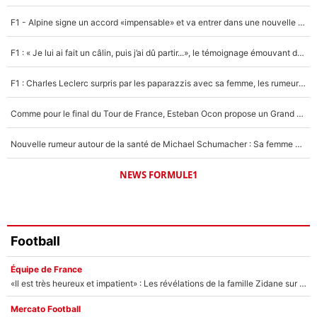
4%
F1 - Alpine signe un accord «impensable» et va entrer dans une nouvelle dimension : Grande nouvelle pour Pierre Gasly !
Un autre joueur
5%
F1 : « Je lui ai fait un câlin, puis j’ai dû partir...», le témoignage émouvant de Max Verstappen sur sa fille
1568 personnes ont participé aux votes.
F1 : Charles Leclerc surpris par les paparazzis avec sa femme, les rumeurs étaient vraies !
Comme pour le final du Tour de France, Esteban Ocon propose un Grand Prix de Formule 1 à Paris : «Autour de l’Arc de Triomphe, ce serait génial» !
Nouvelle rumeur autour de la santé de Michael Schumacher : Sa femme Corinna sort du silence
NEWS FORMULE1
Football
Équipe de France
«Il est très heureux et impatient» : Les révélations de la famille Zidane sur sa prise de pouvoir en équipe de France !
Mercato Football