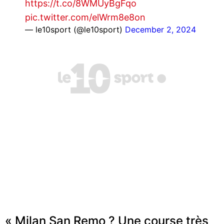
https://t.co/8WMUyBgFqo
pic.twitter.com/elWrm8e8on
— le10sport (@le10sport)
December 2, 2024
« Milan San Remo ? Une course très