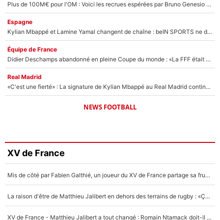
Plus de 100M€ pour l'OM : Voici les recrues espérées par Bruno Genesio et Grégory Lorenzi après l’opération dégraissage
Espagne
Kylian Mbappé et Lamine Yamal changent de chaîne : beIN SPORTS ne digère pas cette décision historique et prédit un fiasco pour la Liga
Équipe de France
Didier Deschamps abandonné en pleine Coupe du monde : «La FFF était déjà passée à Zinedine Zidane»
Real Madrid
«C'est une fierté» : La signature de Kylian Mbappé au Real Madrid continue de régaler l'Espagne
NEWS FOOTBALL
XV de France
Mis de côté par Fabien Galthié, un joueur du XV de France partage sa frustration : «ils ne me l’ont pas dit tout de suite»
La raison d'être de Matthieu Jalibert en dehors des terrains de rugby : «Ça m'atteint autant que si tu touches à un membre de ma famille»
XV de France - Matthieu Jalibert a tout changé : Romain Ntamack doit-il s’inquiéter pour sa place à un an de la Coupe du monde ?