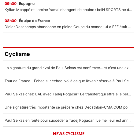
09h00
Espagne
Kylian Mbappé et Lamine Yamal changent de chaîne : beIN SPORTS ne digère pas cette décision historique et prédit un fiasco pour la Liga
08h00
Équipe de France
Didier Deschamps abandonné en pleine Coupe du monde : «La FFF était déjà passée à Zinedine Zidane»
Cyclisme
La signature du grand rival de Paul Seixas est confirmée... et c'est une excellente nouvelle pour l'équipe Decathlon-CMA CGM !
Tour de France - Échec sur échec, voilà ce que l’avenir réserve à Paul Seixas : «Tant qu’il y aura un Pogacar comme celui-là...»
Paul Seixas chez UAE avec Tadej Pogacar : Le transfert qui effraie le peloton, «c’est la pire des choses qui puisse arriver»
Une signature très importante se prépare chez Decathlon-CMA CGM pour aider Paul Seixas à gagner le Tour de France 2027
Paul Seixas en route pour succéder à Tadej Pogacar : Le meilleur est annoncé pour l’avenir de la pépite française
NEWS CYCLISME