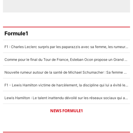
Formule1
F1 : Charles Leclerc surpris par les paparazzis avec sa femme, les rumeurs étaient vraies !
Comme pour le final du Tour de France, Esteban Ocon propose un Grand Prix de Formule 1 à Paris : «Autour de l’Arc de Triomphe, ce serait génial» !
Nouvelle rumeur autour de la santé de Michael Schumacher : Sa femme Corinna sort du silence
F1 - Lewis Hamilton victime de harcèlement, la discipline qui lui a évité le pire : «J'aurais probablement mal tourné»
Lewis Hamilton : Le talent inattendu dévoilé sur les réseaux sociaux qui a impressionné Kim Kardashian pendant leurs vacances en amoureux !
NEWS FORMULE1