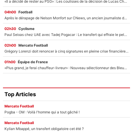
«Il a décidé de rester au PSG» : Les coulisses de la décision de Lucas Chevalier pour son transfert
04h00
Football
Après le dérapage de Nelson Monfort sur CNews, un ancien journaliste de France Télévisions relance la polémique sur les incendies en Gironde
02h30
Cyclisme
Paul Seixas chez UAE avec Tadej Pogacar : Le transfert qui effraie le peloton, «c’est la pire des choses qui puisse arriver»
02h00
Mercato Football
Grégory Lorenzi doit renoncer à cinq signatures en pleine crise financière : L’IA propose sept noms à l’OM pour un mercato réussi... à seulement 5M€ !
01h00
Équipe de France
«Plus grand, je ferai chauffeur-livreur» : Nouveau sélectionneur des Bleus, Zinédine Zidane s’était imaginé un avenir très différent lorsqu'il était enfant
Top Articles
Mercato Football
Pogba - OM : Voilà l'homme qui a tout gâché !
Mercato Football
Kylian Mbappé, un transfert obligatoire cet été ?