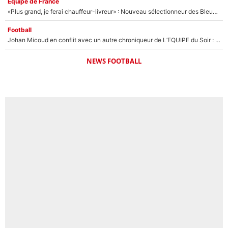
Équipe de France
«Plus grand, je ferai chauffeur-livreur» : Nouveau sélectionneur des Bleus, Zinédine Zidane s’était imaginé un avenir très différent lorsqu'il était enfant
Football
Johan Micoud en conflit avec un autre chroniqueur de L’EQUIPE du Soir : «Pendant un moment, je ne les ai pas remis ensemble dans l'émission»
NEWS FOOTBALL