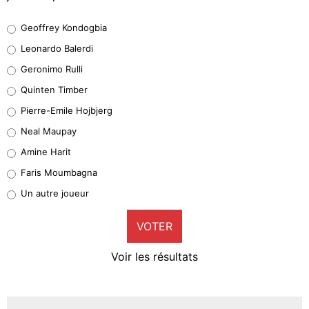
Geoffrey Kondogbia
Geoffrey Kondogbia
38%
Leonardo Balerdi
Leonardo Balerdi
Geronimo Rulli
32%
Quinten Timber
Geronimo Rulli
Pierre-Emile Hojbjerg
4%
Neal Maupay
Quinten Timber
Amine Harit
1%
Faris Moumbagna
Pierre-Emile Hojbjerg
Un autre joueur
9%
VOTER
Neal Maupay
4%
Voir les résultats
Amine Harit
3%