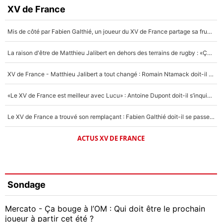
XV de France
Mis de côté par Fabien Galthié, un joueur du XV de France partage sa frustration : «ils ne me l’ont pas dit tout de suite»
La raison d'être de Matthieu Jalibert en dehors des terrains de rugby : «Ça m'atteint autant que si tu touches à un membre de ma famille»
XV de France - Matthieu Jalibert a tout changé : Romain Ntamack doit-il s’inquiéter pour sa place à un an de la Coupe du monde ?
«Le XV de France est meilleur avec Lucu» : Antoine Dupont doit-il s’inquiéter pour sa place ?
Le XV de France a trouvé son remplaçant : Fabien Galthié doit-il se passer d'Antoine Dupont ?
ACTUS XV DE FRANCE
Sondage
Mercato - Ça bouge à l’OM : Qui doit être le prochain
joueur à partir cet été ?