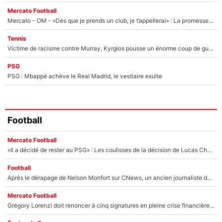
Mercato Football
Mercato - OM - «Dès que je prends un club, je t’appellerai» : La promesse de Marcelino au moment de claquer la porte
Tennis
Victime de racisme contre Murray, Kyrgios pousse un énorme coup de gueule !
PSG
PSG : Mbappé achève le Real Madrid, le vestiaire exulte
Football
Mercato Football
«Il a décidé de rester au PSG» : Les coulisses de la décision de Lucas Chevalier pour son transfert
Football
Après le dérapage de Nelson Monfort sur CNews, un ancien journaliste de France Télévisions relance la polémique sur les incendies en Gironde
Mercato Football
Grégory Lorenzi doit renoncer à cinq signatures en pleine crise financière : L’IA propose sept noms à l’OM pour un mercato réussi... à seulement 5M€ !