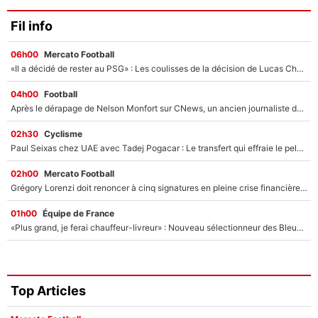
Fil info
06h00
Mercato Football
«Il a décidé de rester au PSG» : Les coulisses de la décision de Lucas Chevalier pour son transfert
04h00
Football
Après le dérapage de Nelson Monfort sur CNews, un ancien journaliste de France Télévisions relance la polémique sur les incendies en Gironde
02h30
Cyclisme
Paul Seixas chez UAE avec Tadej Pogacar : Le transfert qui effraie le peloton, «c’est la pire des choses qui puisse arriver»
02h00
Mercato Football
Grégory Lorenzi doit renoncer à cinq signatures en pleine crise financière : L’IA propose sept noms à l’OM pour un mercato réussi... à seulement 5M€ !
01h00
Équipe de France
«Plus grand, je ferai chauffeur-livreur» : Nouveau sélectionneur des Bleus, Zinédine Zidane s’était imaginé un avenir très différent lorsqu'il était enfant
Top Articles