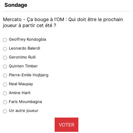
Sondage
Mercato - Ça bouge à l’OM : Qui doit être le prochain
joueur à partir cet été ?
Geoffrey Kondogbia
Geoffrey Kondogbia
38%
Leonardo Balerdi
Leonardo Balerdi
Geronimo Rulli
32%
Quinten Timber
Geronimo Rulli
Pierre-Emile Hojbjerg
4%
Neal Maupay
Quinten Timber
Amine Harit
1%
Faris Moumbagna
Pierre-Emile Hojbjerg
Un autre joueur
9%
VOTER
Neal Maupay
4%