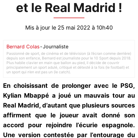
et le Real Madrid !
Mis à jour le 25 mai 2022 à 10h40
Bernard Colas
-
Journaliste
Passionné de sport, de cinéma et de télévision (à l’écran comme derrière)
depuis son enfance, Bernard est journaliste pour le 10 Sport depuis 2018.
Plus habile clavier en main que ballon au pied, il décide de couvrir
principalement un sport adulé, critiqué et détesté à la fois (le football) et
un sport qui n’en est pas un (le catch).
En choisissant de prolonger avec le PSG,
Kylian Mbappé a joué un mauvais tour au
Real Madrid, d’autant que plusieurs sources
affirment que le joueur avait donné son
accord pour rejoindre l’écurie espagnole.
Une version contestée par l’entourage du