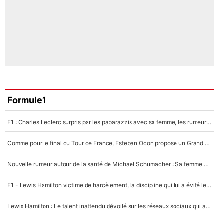
Formule1
F1 : Charles Leclerc surpris par les paparazzis avec sa femme, les rumeurs étaient vraies !
Comme pour le final du Tour de France, Esteban Ocon propose un Grand Prix de Formule 1 à Paris : «Autour de l’Arc de Triomphe, ce serait génial» !
Nouvelle rumeur autour de la santé de Michael Schumacher : Sa femme Corinna sort du silence
F1 - Lewis Hamilton victime de harcèlement, la discipline qui lui a évité le pire : «J'aurais probablement mal tourné»
Lewis Hamilton : Le talent inattendu dévoilé sur les réseaux sociaux qui a impressionné Kim Kardashian pendant leurs vacances en amoureux !