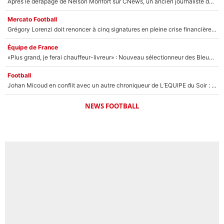
Après le dérapage de Nelson Monfort sur CNews, un ancien journaliste de France Télévisions relance la polémique sur les incendies en Gironde
Mercato Football
Grégory Lorenzi doit renoncer à cinq signatures en pleine crise financière : L’IA propose sept noms à l’OM pour un mercato réussi... à seulement 5M€ !
Équipe de France
«Plus grand, je ferai chauffeur-livreur» : Nouveau sélectionneur des Bleus, Zinédine Zidane s’était imaginé un avenir très différent lorsqu'il était enfant
Football
Johan Micoud en conflit avec un autre chroniqueur de L’EQUIPE du Soir : «Pendant un moment, je ne les ai pas remis ensemble dans l'émission»
NEWS FOOTBALL