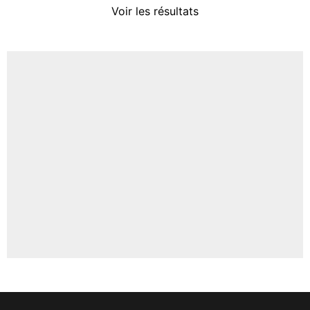
Voir les résultats
Amine Harit
3%
Faris Moumbagna
4%
Un autre joueur
5%
1462 personnes ont participé aux votes.