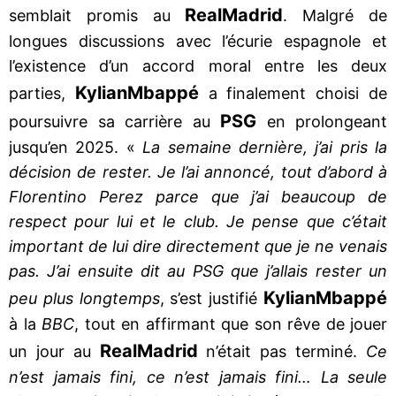
Real
Madrid
semblait promis au
. Malgré de
longues discussions avec l’écurie espagnole et
l’existence d’un accord moral entre les deux
Kylian
Mbappé
parties,
a finalement choisi de
PSG
poursuivre sa carrière au
en prolongeant
jusqu’en 2025. «
La semaine dernière, j’ai pris la
décision de rester. Je l’ai annoncé, tout d’abord à
Florentino Perez parce que j’ai beaucoup de
respect pour lui et le club. Je pense que c’était
important de lui dire directement que je ne venais
pas. J’ai ensuite dit au PSG que j’allais rester un
Kylian
Mbappé
peu plus longtemps
, s’est justifié
à la
BBC
, tout en affirmant que son rêve de jouer
Real
Madrid
un jour au
n’était pas terminé.
Ce
n’est jamais fini, ce n’est jamais fini… La seule