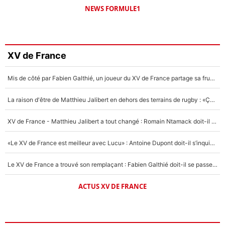
NEWS FORMULE1
XV de France
Mis de côté par Fabien Galthié, un joueur du XV de France partage sa frustration : «ils ne me l’ont pas dit tout de suite»
La raison d'être de Matthieu Jalibert en dehors des terrains de rugby : «Ça m'atteint autant que si tu touches à un membre de ma famille»
XV de France - Matthieu Jalibert a tout changé : Romain Ntamack doit-il s’inquiéter pour sa place à un an de la Coupe du monde ?
«Le XV de France est meilleur avec Lucu» : Antoine Dupont doit-il s’inquiéter pour sa place ?
Le XV de France a trouvé son remplaçant : Fabien Galthié doit-il se passer d'Antoine Dupont ?
ACTUS XV DE FRANCE