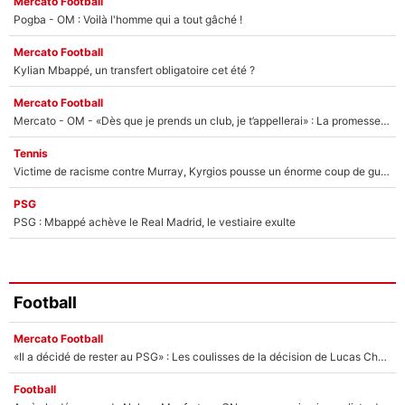
Mercato Football
Pogba - OM : Voilà l'homme qui a tout gâché !
Mercato Football
Kylian Mbappé, un transfert obligatoire cet été ?
Mercato Football
Mercato - OM - «Dès que je prends un club, je t’appellerai» : La promesse de Marcelino au moment de claquer la porte
Tennis
Victime de racisme contre Murray, Kyrgios pousse un énorme coup de gueule !
PSG
PSG : Mbappé achève le Real Madrid, le vestiaire exulte
Football
Mercato Football
«Il a décidé de rester au PSG» : Les coulisses de la décision de Lucas Chevalier pour son transfert
Football