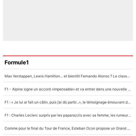
Formule1
Max Verstappen, Lewis Hamilton… et bientôt Fernando Alonso ? Le classement des pilotes les mieux payés en Formule 1 risque de changer !
F1 - Alpine signe un accord «impensable» et va entrer dans une nouvelle dimension : Grande nouvelle pour Pierre Gasly !
F1 : « Je lui ai fait un câlin, puis j’ai dû partir...», le témoignage émouvant de Max Verstappen sur sa fille
F1 : Charles Leclerc surpris par les paparazzis avec sa femme, les rumeurs étaient vraies !
Comme pour le final du Tour de France, Esteban Ocon propose un Grand Prix de Formule 1 à Paris : «Autour de l’Arc de Triomphe, ce serait génial» !