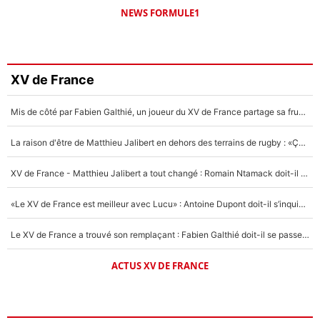
NEWS FORMULE1
XV de France
Mis de côté par Fabien Galthié, un joueur du XV de France partage sa frustration : «ils ne me l’ont pas dit tout de suite»
La raison d'être de Matthieu Jalibert en dehors des terrains de rugby : «Ça m'atteint autant que si tu touches à un membre de ma famille»
XV de France - Matthieu Jalibert a tout changé : Romain Ntamack doit-il s’inquiéter pour sa place à un an de la Coupe du monde ?
«Le XV de France est meilleur avec Lucu» : Antoine Dupont doit-il s’inquiéter pour sa place ?
Le XV de France a trouvé son remplaçant : Fabien Galthié doit-il se passer d'Antoine Dupont ?
ACTUS XV DE FRANCE