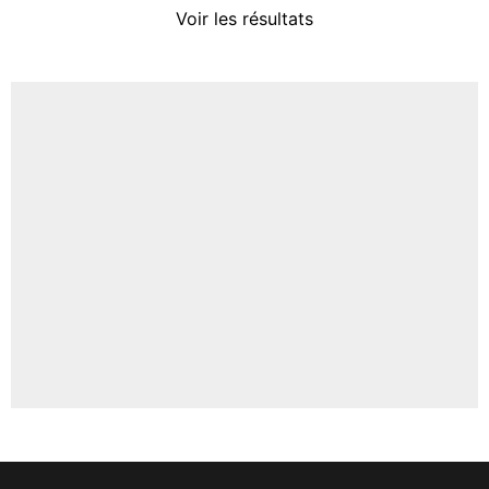
Voir les résultats
Amine Harit
3%
Faris Moumbagna
4%
Un autre joueur
5%
1642 personnes ont participé aux votes.