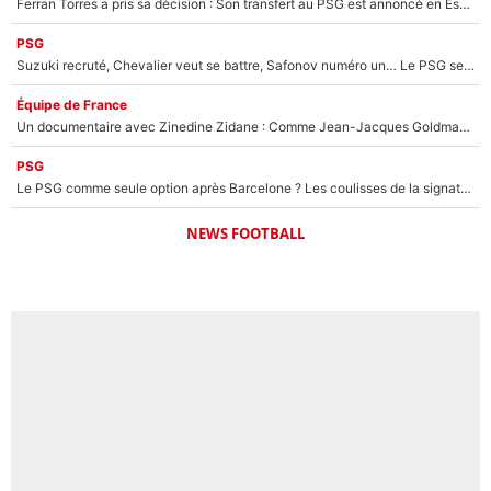
Ferran Torres a pris sa décision : Son transfert au PSG est annoncé en Espagne !
PSG
Suzuki recruté, Chevalier veut se battre, Safonov numéro un… Le PSG se lance encore dans un gros chantier pour le poste de gardien de but
Équipe de France
Un documentaire avec Zinedine Zidane : Comme Jean-Jacques Goldman et Mylène Farmer, le nouveau sélectionneur de l'équipe de France a recalé une journaliste très connue
PSG
Le PSG comme seule option après Barcelone ? Les coulisses de la signature historique de Lionel Messi sont révélées au grand jour !
NEWS FOOTBALL