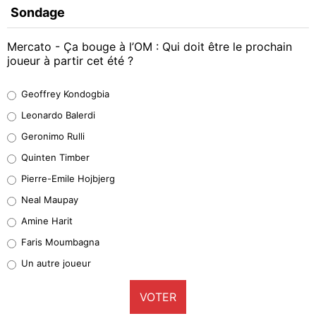
Sondage
Mercato - Ça bouge à l’OM : Qui doit être le prochain
joueur à partir cet été ?
Geoffrey Kondogbia
Geoffrey Kondogbia
38%
Leonardo Balerdi
Leonardo Balerdi
Geronimo Rulli
32%
Quinten Timber
Geronimo Rulli
Pierre-Emile Hojbjerg
5%
Neal Maupay
Quinten Timber
Amine Harit
1%
Faris Moumbagna
Pierre-Emile Hojbjerg
Un autre joueur
9%
VOTER
Neal Maupay
4%