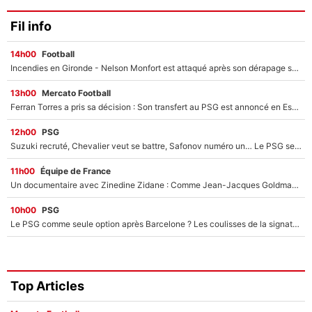
Fil info
14h00
Football
Incendies en Gironde - Nelson Monfort est attaqué après son dérapage sur CNews : «Et lui, il prend combien pour parler dans un studio climatisé?»
13h00
Mercato Football
Ferran Torres a pris sa décision : Son transfert au PSG est annoncé en Espagne !
12h00
PSG
Suzuki recruté, Chevalier veut se battre, Safonov numéro un… Le PSG se lance encore dans un gros chantier pour le poste de gardien de but
11h00
Équipe de France
Un documentaire avec Zinedine Zidane : Comme Jean-Jacques Goldman et Mylène Farmer, le nouveau sélectionneur de l'équipe de France a recalé une journaliste très connue
10h00
PSG
Le PSG comme seule option après Barcelone ? Les coulisses de la signature historique de Lionel Messi sont révélées au grand jour !
Top Articles