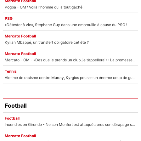
Mercato Football
Pogba - OM : Voilà l'homme qui a tout gâché !
PSG
«Détester à vie», Stéphane Guy dans une embrouille à cause du PSG !
Mercato Football
Kylian Mbappé, un transfert obligatoire cet été ?
Mercato Football
Mercato - OM - «Dès que je prends un club, je t’appellerai» : La promesse de Marcelino au moment de claquer la porte
Tennis
Victime de racisme contre Murray, Kyrgios pousse un énorme coup de gueule !
Football
Football
Incendies en Gironde - Nelson Monfort est attaqué après son dérapage sur CNews : «Et lui, il prend combien pour parler dans un studio climatisé?»
Mercato Football