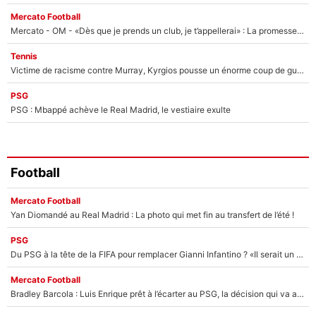
Mercato Football
Mercato - OM - «Dès que je prends un club, je t’appellerai» : La promesse de Marcelino au moment de claquer la porte
Tennis
Victime de racisme contre Murray, Kyrgios pousse un énorme coup de gueule !
PSG
PSG : Mbappé achève le Real Madrid, le vestiaire exulte
Football
Mercato Football
Yan Diomandé au Real Madrid : La photo qui met fin au transfert de l’été !
PSG
Du PSG à la tête de la FIFA pour remplacer Gianni Infantino ? «Il serait un mauvais président», le patron de la Liga s'attaque à Nasser Al-Khelaïfi !
Mercato Football
Bradley Barcola : Luis Enrique prêt à l’écarter au PSG, la décision qui va accélérer son transfert à Liverpool ?