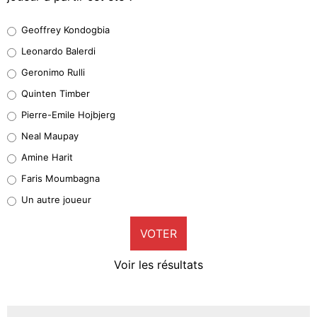
Geoffrey Kondogbia
Geoffrey Kondogbia
38%
Leonardo Balerdi
Leonardo Balerdi
Geronimo Rulli
32%
Quinten Timber
Geronimo Rulli
Pierre-Emile Hojbjerg
4%
Neal Maupay
Quinten Timber
Amine Harit
1%
Faris Moumbagna
Pierre-Emile Hojbjerg
Un autre joueur
9%
VOTER
Neal Maupay
4%
Voir les résultats
Amine Harit
3%