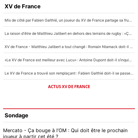
XV de France
Mis de côté par Fabien Galthié, un joueur du XV de France partage sa frustration : «ils ne me l’ont pas dit tout de suite»
La raison d'être de Matthieu Jalibert en dehors des terrains de rugby : «Ça m'atteint autant que si tu touches à un membre de ma famille»
XV de France - Matthieu Jalibert a tout changé : Romain Ntamack doit-il s’inquiéter pour sa place à un an de la Coupe du monde ?
«Le XV de France est meilleur avec Lucu» : Antoine Dupont doit-il s’inquiéter pour sa place ?
Le XV de France a trouvé son remplaçant : Fabien Galthié doit-il se passer d'Antoine Dupont ?
ACTUS XV DE FRANCE
Sondage
Mercato - Ça bouge à l’OM : Qui doit être le prochain
joueur à partir cet été ?