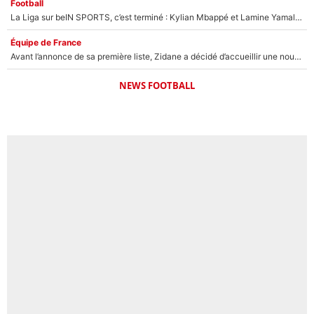
Football
La Liga sur beIN SPORTS, c’est terminé : Kylian Mbappé et Lamine Yamal changent de chaîne, «le moment était venu d'ouvrir un nouveau chapitre»
Équipe de France
Avant l’annonce de sa première liste, Zidane a décidé d’accueillir une nouvelle tête en équipe de France
NEWS FOOTBALL