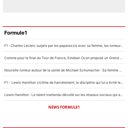
Formule1
F1 : Charles Leclerc surpris par les paparazzis avec sa femme, les rumeurs étaient vraies !
Comme pour le final du Tour de France, Esteban Ocon propose un Grand Prix de Formule 1 à Paris : «Autour de l’Arc de Triomphe, ce serait génial» !
Nouvelle rumeur autour de la santé de Michael Schumacher : Sa femme Corinna sort du silence
F1 - Lewis Hamilton victime de harcèlement, la discipline qui lui a évité le pire : «J'aurais probablement mal tourné»
Lewis Hamilton : Le talent inattendu dévoilé sur les réseaux sociaux qui a impressionné Kim Kardashian pendant leurs vacances en amoureux !
NEWS FORMULE1