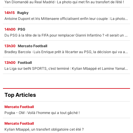
Yan Diomandé au Real Madrid : La photo qui met fin au transfert de l’été !
14h15
Rugby
Antoine Dupont et Iris Mittenaere officialisent enfin leur couple : La photo qui enflamme les réseaux sociaux
14h00
PSG
Du PSG à la tête de la FIFA pour remplacer Gianni Infantino ? «Il serait un mauvais président», le patron de la Liga s'attaque à Nasser Al-Khelaïfi !
13h30
Mercato Football
Bradley Barcola : Luis Enrique prêt à l’écarter au PSG, la décision qui va accélérer son transfert à Liverpool ?
13h00
Football
La Liga sur beIN SPORTS, c’est terminé : Kylian Mbappé et Lamine Yamal changent de chaîne, «le moment était venu d'ouvrir un nouveau chapitre»
Top Articles
Mercato Football
Pogba - OM : Voilà l'homme qui a tout gâché !
Mercato Football
Kylian Mbappé, un transfert obligatoire cet été ?