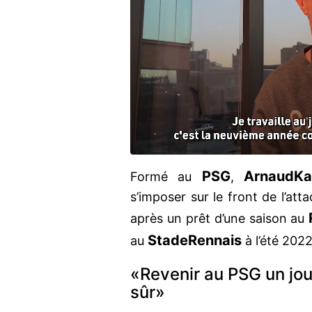
PSG
Arnaud
Ka
Formé au
,
s’imposer sur le front de l’at
après un prêt d’une saison au
Stade
Rennais
au
à l’été 2022
«Revenir au PSG un jour
sûr»