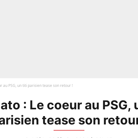
 au PSG, un titi parisien tease son retour !
to : Le coeur au PSG, u
arisien tease son retour