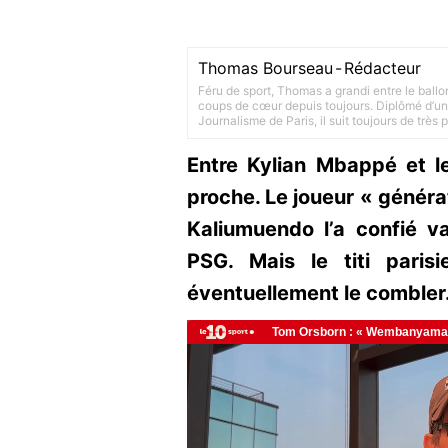
Thomas Bourseau
-
Rédacteur
Féru de sport, Thomas a grandi entre le ballo
coups de cœur depuis toujours. Diplômé d’un 
Journalisme de Paris, il suit toujours de très
Entre Kylian Mbappé et le
proche. Le joueur « généra
Kaliumuendo l’a confié va
PSG. Mais le titi parisi
éventuellement le combler.