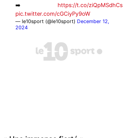
➡️
https://t.co/ziQpMSdhCs
pic.twitter.com/cGCiyPy9oW
— le10sport (@le10sport)
December 12,
2024