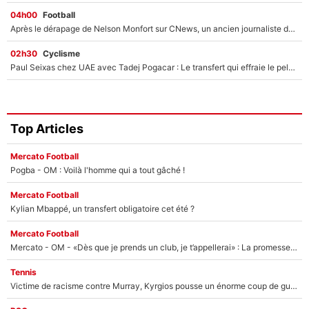
04h00
Football
Après le dérapage de Nelson Monfort sur CNews, un ancien journaliste de France Télévisions relance la polémique sur les incendies en Gironde
02h30
Cyclisme
Paul Seixas chez UAE avec Tadej Pogacar : Le transfert qui effraie le peloton, «c’est la pire des choses qui puisse arriver»
Top Articles
Mercato Football
Pogba - OM : Voilà l'homme qui a tout gâché !
Mercato Football
Kylian Mbappé, un transfert obligatoire cet été ?
Mercato Football
Mercato - OM - «Dès que je prends un club, je t’appellerai» : La promesse de Marcelino au moment de claquer la porte
Tennis
Victime de racisme contre Murray, Kyrgios pousse un énorme coup de gueule !