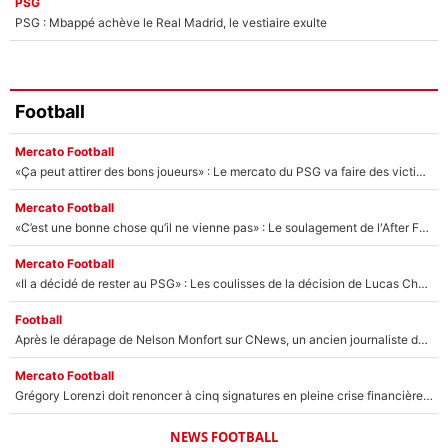
PSG
PSG : Mbappé achève le Real Madrid, le vestiaire exulte
Football
Mercato Football
«Ça peut attirer des bons joueurs» : Le mercato du PSG va faire des victimes dans l'effectif de Luis Enrique ?
Mercato Football
«C’est une bonne chose qu’il ne vienne pas» : Le soulagement de l'After Foot après le transfert avorté de Yan Diomandé au PSG
Mercato Football
«Il a décidé de rester au PSG» : Les coulisses de la décision de Lucas Chevalier pour son transfert
Football
Après le dérapage de Nelson Monfort sur CNews, un ancien journaliste de France Télévisions relance la polémique sur les incendies en Gironde
Mercato Football
Grégory Lorenzi doit renoncer à cinq signatures en pleine crise financière : L’IA propose sept noms à l’OM pour un mercato réussi... à seulement 5M€ !
NEWS FOOTBALL