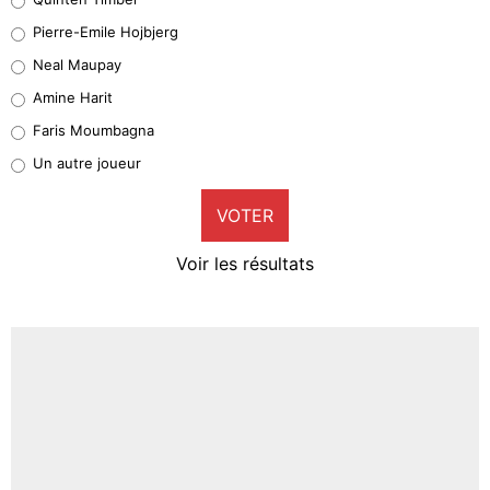
Geronimo Rulli
Pierre-Emile Hojbjerg
4%
Neal Maupay
Quinten Timber
Amine Harit
1%
Faris Moumbagna
Pierre-Emile Hojbjerg
Un autre joueur
9%
VOTER
Neal Maupay
4%
Voir les résultats
Amine Harit
3%
Faris Moumbagna
4%
Un autre joueur
5%
1469 personnes ont participé aux votes.