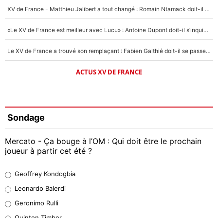
XV de France - Matthieu Jalibert a tout changé : Romain Ntamack doit-il s’inquiéter pour sa place à un an de la Coupe du monde ?
«Le XV de France est meilleur avec Lucu» : Antoine Dupont doit-il s’inquiéter pour sa place ?
Le XV de France a trouvé son remplaçant : Fabien Galthié doit-il se passer d'Antoine Dupont ?
ACTUS XV DE FRANCE
Sondage
Mercato - Ça bouge à l’OM : Qui doit être le prochain
joueur à partir cet été ?
Geoffrey Kondogbia
Geoffrey Kondogbia
38%
Leonardo Balerdi
Leonardo Balerdi
Geronimo Rulli
32%
Quinten Timber