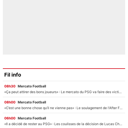
Fil info
08h30
Mercato Football
«Ça peut attirer des bons joueurs» : Le mercato du PSG va faire des victimes dans l'effectif de Luis Enrique ?
08h00
Mercato Football
«C’est une bonne chose qu’il ne vienne pas» : Le soulagement de l'After Foot après le transfert avorté de Yan Diomandé au PSG
06h00
Mercato Football
«Il a décidé de rester au PSG» : Les coulisses de la décision de Lucas Chevalier pour son transfert