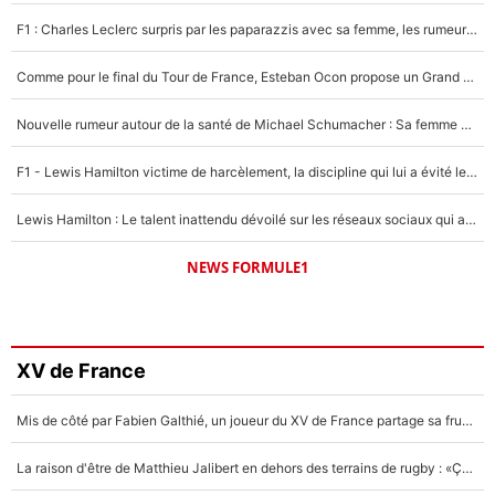
F1 : Charles Leclerc surpris par les paparazzis avec sa femme, les rumeurs étaient vraies !
Comme pour le final du Tour de France, Esteban Ocon propose un Grand Prix de Formule 1 à Paris : «Autour de l’Arc de Triomphe, ce serait génial» !
Nouvelle rumeur autour de la santé de Michael Schumacher : Sa femme Corinna sort du silence
F1 - Lewis Hamilton victime de harcèlement, la discipline qui lui a évité le pire : «J'aurais probablement mal tourné»
Lewis Hamilton : Le talent inattendu dévoilé sur les réseaux sociaux qui a impressionné Kim Kardashian pendant leurs vacances en amoureux !
NEWS FORMULE1
XV de France
Mis de côté par Fabien Galthié, un joueur du XV de France partage sa frustration : «ils ne me l’ont pas dit tout de suite»
La raison d'être de Matthieu Jalibert en dehors des terrains de rugby : «Ça m'atteint autant que si tu touches à un membre de ma famille»