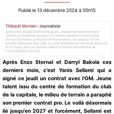
Publié le 13 décembre 2024 à 05h15
Thibault Morlain
-
Journaliste
Après s’être essayé à différents sports, Thibault se tourne vers une
carrière de footballeur amateur. Au moment de faire un choix entre
devenir footballeur professionnel et journaliste, les qualités ont fait
pencher la balance d’un côté. Le voilà désormais au sein de la rédaction
du 10 Sport, après un diplôme obtenu à l’Institut International de
Communication de Paris.
Après Enzo Sternal et Darryl Bakola ces
derniers mois, c'est Yanis Sellami qui a
signé ce jeudi un contrat avec l'OM. Jeune
talent issu du centre de formation du club
de la capitale, le milieu de terrain a paraphé
son premier contrat pro. Le voilà désormais
lié jusqu'en 2027 et forcément, Sellami est