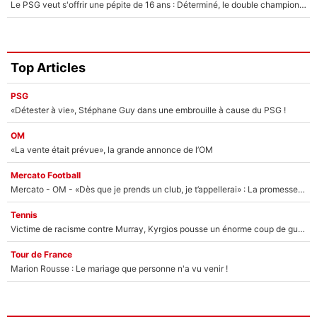
Le PSG veut s'offrir une pépite de 16 ans : Déterminé, le double champion d'Europe en titre est prêt à lâcher 40M€ pour celui que l'on compare déjà à Vinicius Jr !
Top Articles
PSG
«Détester à vie», Stéphane Guy dans une embrouille à cause du PSG !
OM
«La vente était prévue», la grande annonce de l’OM
Mercato Football
Mercato - OM - «Dès que je prends un club, je t’appellerai» : La promesse de Marcelino au moment de claquer la porte
Tennis
Victime de racisme contre Murray, Kyrgios pousse un énorme coup de gueule !
Tour de France
Marion Rousse : Le mariage que personne n'a vu venir !