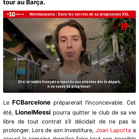
tour au Barça.
FC
Barcelone
Le
préparerait l’inconcevable. Cet
Lionel
Messi
été,
pourra quitter le club de sa vie
libre de tout contrat s’il décidait de ne pas le
prolonger. Lors de son investiture,
Joan Laporta
a
assuré la semaine dernière faire tout son possible