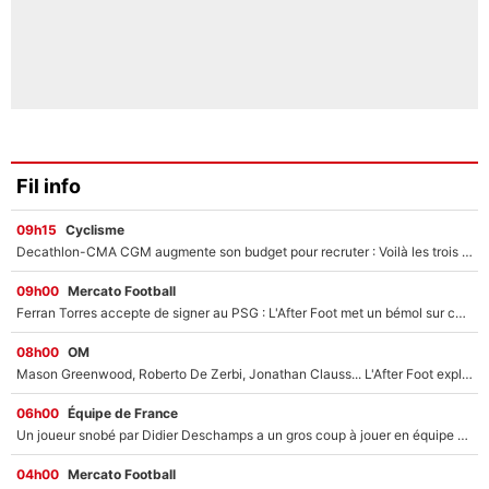
Fil info
09h15
Cyclisme
Decathlon-CMA CGM augmente son budget pour recruter : Voilà les trois premiers coureurs qui font rejoindre Paul Seixas en 2027 !
09h00
Mercato Football
Ferran Torres accepte de signer au PSG : L'After Foot met un bémol sur ce transfert, le champion du monde va couter trop cher ?
08h00
OM
Mason Greenwood, Roberto De Zerbi, Jonathan Clauss... L'After Foot explique pourquoi Medhi Benatia a craqué à l'OM !
06h00
Équipe de France
Un joueur snobé par Didier Deschamps a un gros coup à jouer en équipe de France : Zinedine Zidane a trouvé son numéro 9 ?
04h00
Mercato Football