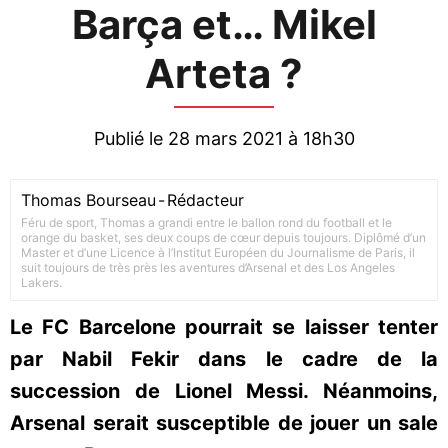
Barça et… Mikel
Arteta ?
Publié le 28 mars 2021 à 18h30
Thomas Bourseau
-
Rédacteur
Féru de sport, Thomas a grandi entre le ballon rond du football et le
orange du basket, ses deux coups de cœur depuis toujours. Diplômé d’un
Master et d’une Licence à l’Institut Européen du Journalisme de Paris, il
suit toujours de très près les aventures d’Arsenal et des Los Angeles
Lakers.
Le FC Barcelone pourrait se laisser tenter
par Nabil Fekir dans le cadre de la
succession de Lionel Messi. Néanmoins,
Arsenal serait susceptible de jouer un sale