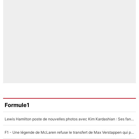
Formule1
Lewis Hamilton poste de nouvelles photos avec Kim Kardashian : Ses fans le voient déjà redevenir champion du monde de F1 grâce à elle !
F1 - Une légende de McLaren refuse le transfert de Max Verstappen qui pourrait «faire des vagues» et plomber l'ambiance dans l'équipe