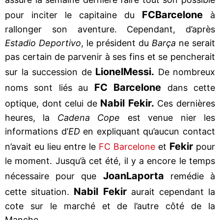
FC
Barcelone
pour inciter le capitaine du
à
rallonger son aventure. Cependant, d’après
Estadio Deportivo
, le président du
Barça
ne serait
pas certain de parvenir à ses fins et se pencherait
Lionel
Messi.
sur la succession de
De nombreux
FC Barcelone
noms sont liés au
dans cette
Nabil Fekir.
optique, dont celui de
Ces dernières
heures, la
Cadena Cope
est venue nier les
informations d’
ED
en expliquant qu’aucun contact
Fekir
n’avait eu lieu entre le
FC Barcelone
et
pour
le moment. Jusqu’à cet été, il y a encore le temps
Joan
Laporta
nécessaire pour que
remédie à
Nabil Fekir
cette situation.
aurait cependant la
cote sur le marché et de l’autre côté de la
Manche.