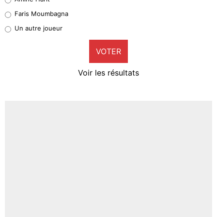
1%
Faris Moumbagna
Pierre-Emile Hojbjerg
Un autre joueur
9%
VOTER
Neal Maupay
4%
Voir les résultats
Amine Harit
3%
Faris Moumbagna
4%
Un autre joueur
5%
1718 personnes ont participé aux votes.