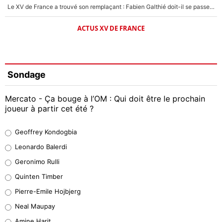
Le XV de France a trouvé son remplaçant : Fabien Galthié doit-il se passer d'Antoine Dupont ?
ACTUS XV DE FRANCE
Sondage
Mercato - Ça bouge à l’OM : Qui doit être le prochain
joueur à partir cet été ?
Geoffrey Kondogbia
Geoffrey Kondogbia
37%
Leonardo Balerdi
Leonardo Balerdi
Geronimo Rulli
32%
Quinten Timber
Geronimo Rulli
Pierre-Emile Hojbjerg
5%
Neal Maupay
Quinten Timber
Amine Harit