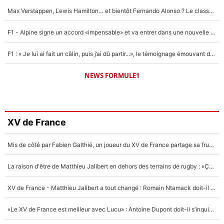
Max Verstappen, Lewis Hamilton… et bientôt Fernando Alonso ? Le classement des pilotes les mieux payés en Formule 1 risque de changer !
F1 - Alpine signe un accord «impensable» et va entrer dans une nouvelle dimension : Grande nouvelle pour Pierre Gasly !
F1 : « Je lui ai fait un câlin, puis j’ai dû partir...», le témoignage émouvant de Max Verstappen sur sa fille
NEWS FORMULE1
XV de France
Mis de côté par Fabien Galthié, un joueur du XV de France partage sa frustration : «ils ne me l’ont pas dit tout de suite»
La raison d'être de Matthieu Jalibert en dehors des terrains de rugby : «Ça m'atteint autant que si tu touches à un membre de ma famille»
XV de France - Matthieu Jalibert a tout changé : Romain Ntamack doit-il s’inquiéter pour sa place à un an de la Coupe du monde ?
«Le XV de France est meilleur avec Lucu» : Antoine Dupont doit-il s’inquiéter pour sa place ?