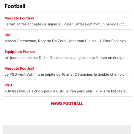
Football
Mercato Football
Ferran Torres accepte de signer au PSG : L'After Foot met un bémol sur ce transfert, le champion du monde va couter trop cher ?
OM
Mason Greenwood, Roberto De Zerbi, Jonathan Clauss... L'After Foot explique pourquoi Medhi Benatia a craqué à l'OM !
Équipe de France
Un joueur snobé par Didier Deschamps a un gros coup à jouer en équipe de France : Zinedine Zidane a trouvé son numéro 9 ?
Mercato Football
Le PSG veut s'offrir une pépite de 16 ans : Déterminé, le double champion d'Europe en titre est prêt à lâcher 40M€ pour celui que l'on compare déjà à Vinicius Jr !
PSG
«Un très mauvais choix pour le PSG, je n’en peux plus…» : Pierre Ménès s’est complètement trompé avec Luis Enrique et ces déclarations le prouvent !
NEWS FOOTBALL