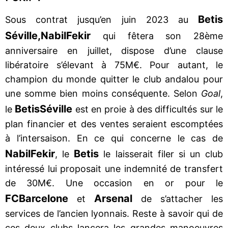
Betis
Sous contrat jusqu’en juin 2023 au
Séville,
Nabil
Fekir
qui fêtera son 28ème
anniversaire en juillet, dispose d’une clause
libératoire s’élevant à 75M€. Pour autant, le
champion du monde quitter le club andalou pour
une somme bien moins conséquente. Selon
Goal
,
Betis
Séville
le
est en proie à des difficultés sur le
plan financier et des ventes seraient escomptées
à l’intersaison. En ce qui concerne le cas de
Nabil
Fekir
Betis
, le
le laisserait filer si un club
intéressé lui proposait une indemnité de transfert
de 30M€. Une occasion en or pour le
FC
Barcelone
Arsenal
et
de s’attacher les
services de l’ancien lyonnais. Reste à savoir qui de
ces deux clubs lancera les grandes manoeuvres