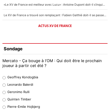
«Le XV de France est meilleur avec Lucu» : Antoine Dupont doit-il s’inquiéter pour sa place ?
Le XV de France a trouvé son remplaçant : Fabien Galthié doit-il se passer d'Antoine Dupont ?
ACTUS XV DE FRANCE
Sondage
Mercato - Ça bouge à l’OM : Qui doit être le prochain
joueur à partir cet été ?
Geoffrey Kondogbia
Geoffrey Kondogbia
38%
Leonardo Balerdi
Leonardo Balerdi
Geronimo Rulli
32%
Quinten Timber
Geronimo Rulli
Pierre-Emile Hojbjerg
5%