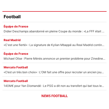
Football
Équipe de France
Didier Deschamps abandonné en pleine Coupe du monde : «La FFF était déjà passée à Zinedine Zidane»
Real Madrid
«C'est une fierté» : La signature de Kylian Mbappé au Real Madrid continue de régaler l'Espagne
Équipe de France
Michael Olise : Pierre Ménès annonce un premier problème pour Zinedine Zidane en équipe de France
Mercato Football
«C’est un très bon choix» : L'OM fait une offre pour recruter un ancien joueur du PSG... et c'est validé dans l'After Foot !
Mercato Football
140M€ pour Yan Diomandé : Le PSG a dit non au transfert qui bat tous les records sur le mercato
NEWS FOOTBALL