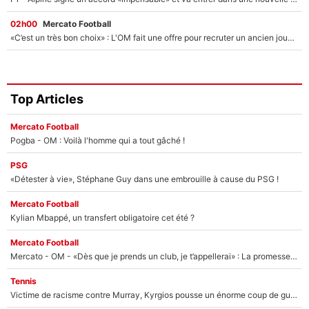
02h00
Mercato Football
«C’est un très bon choix» : L'OM fait une offre pour recruter un ancien joueur du PSG... et c'est validé dans l'After Foot !
Top Articles
Mercato Football
Pogba - OM : Voilà l'homme qui a tout gâché !
PSG
«Détester à vie», Stéphane Guy dans une embrouille à cause du PSG !
Mercato Football
Kylian Mbappé, un transfert obligatoire cet été ?
Mercato Football
Mercato - OM - «Dès que je prends un club, je t’appellerai» : La promesse de Marcelino au moment de claquer la porte
Tennis
Victime de racisme contre Murray, Kyrgios pousse un énorme coup de gueule !