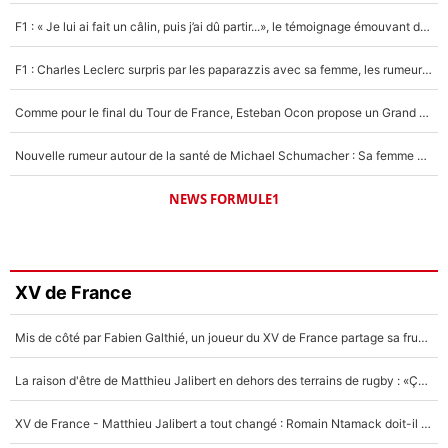
F1 : « Je lui ai fait un câlin, puis j’ai dû partir...», le témoignage émouvant de Max Verstappen sur sa fille
F1 : Charles Leclerc surpris par les paparazzis avec sa femme, les rumeurs étaient vraies !
Comme pour le final du Tour de France, Esteban Ocon propose un Grand Prix de Formule 1 à Paris : «Autour de l’Arc de Triomphe, ce serait génial» !
Nouvelle rumeur autour de la santé de Michael Schumacher : Sa femme Corinna sort du silence
NEWS FORMULE1
XV de France
Mis de côté par Fabien Galthié, un joueur du XV de France partage sa frustration : «ils ne me l’ont pas dit tout de suite»
La raison d'être de Matthieu Jalibert en dehors des terrains de rugby : «Ça m'atteint autant que si tu touches à un membre de ma famille»
XV de France - Matthieu Jalibert a tout changé : Romain Ntamack doit-il s’inquiéter pour sa place à un an de la Coupe du monde ?