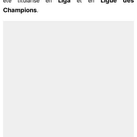
Liga
Ligue des
été titularisé en
et en
Champions
.