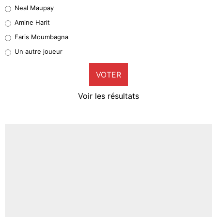
Neal Maupay
Quinten Timber
Amine Harit
1%
Faris Moumbagna
Pierre-Emile Hojbjerg
Un autre joueur
9%
VOTER
Neal Maupay
4%
Voir les résultats
Amine Harit
3%
Faris Moumbagna
5%
Un autre joueur
5%
1550 personnes ont participé aux votes.