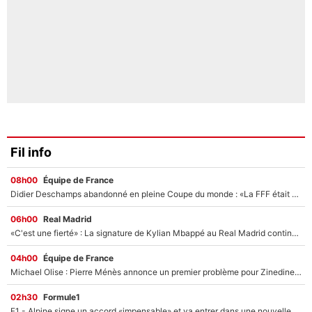
Fil info
08h00
Équipe de France
Didier Deschamps abandonné en pleine Coupe du monde : «La FFF était déjà passée à Zinedine Zidane»
06h00
Real Madrid
«C'est une fierté» : La signature de Kylian Mbappé au Real Madrid continue de régaler l'Espagne
04h00
Équipe de France
Michael Olise : Pierre Ménès annonce un premier problème pour Zinedine Zidane en équipe de France
02h30
Formule1
F1 - Alpine signe un accord «impensable» et va entrer dans une nouvelle dimension : Grande nouvelle pour Pierre Gasly !