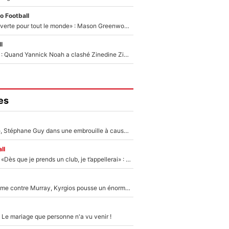
o Football
«La porte est ouverte pour tout le monde» : Mason Greenwood et Pierre-Emerick Aubameyang ont quitté l'OM, Amine Gouiri balance sur la suite du mercato et sur la réaction du vestiaire !
l
«Ça pue du c*l» : Quand Yannick Noah a clashé Zinedine Zidane, avant de se faire recadrer par le nouveau sélectionneur de l'équipe de France !
es
«Détester à vie», Stéphane Guy dans une embrouille à cause du PSG !
ll
Mercato - OM - «Dès que je prends un club, je t’appellerai» : La promesse de Marcelino au moment de claquer la porte
Victime de racisme contre Murray, Kyrgios pousse un énorme coup de gueule !
 Le mariage que personne n'a vu venir !