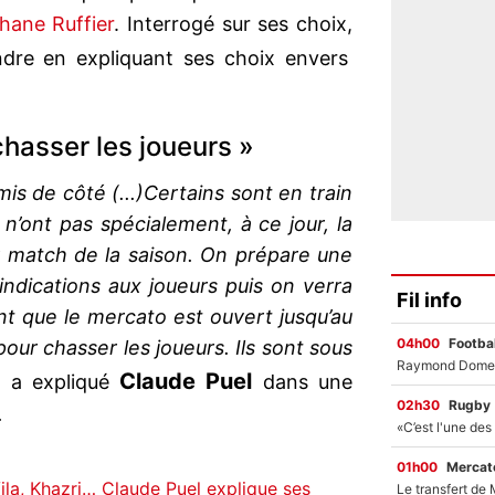
hane Ruffier
. Interrogé sur ses choix,
dre en expliquant ses choix envers
chasser les joueurs »
is de côté (...)Certains sont en train
n’ont pas spécialement, à ce jour, la
er match de la saison. On prépare une
indications aux joueurs puis on verra
Fil info
nt que le mercato est ouvert jusqu’au
04h00
Footbal
 pour chasser les joueurs. Ils sont sous
Claude Puel
»,
a expliqué
dans une
02h30
Rugby
.
01h00
Mercato
ila, Khazri… Claude Puel explique ses