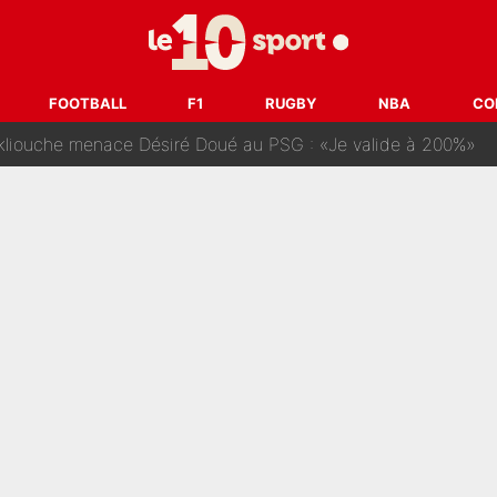
onditions pour rejoindre L'EQUIPE du Soir : Il refuse de faire l'
 plus peur dans le fait de devenir maman» : En couple avec Antoine Dupont, Iris Mitte
FOOTBALL
F1
RUGBY
NBA
CO
kliouche menace Désiré Doué au PSG : «Je valide à 200%»
 : Mason Greenwood et Pierre-Emerick Aubameyang ont quitté l'OM, Amine Gouiri balance sur la 
Noah a clashé Zinedine Zidane, avant de se faire recadrer par le nouvea