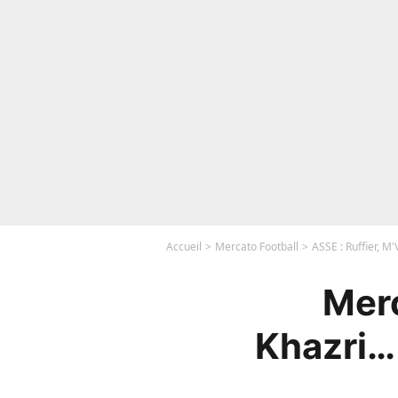
Accueil
Mercato Football
ASSE : Ruffier, M'
Merc
Khazri…