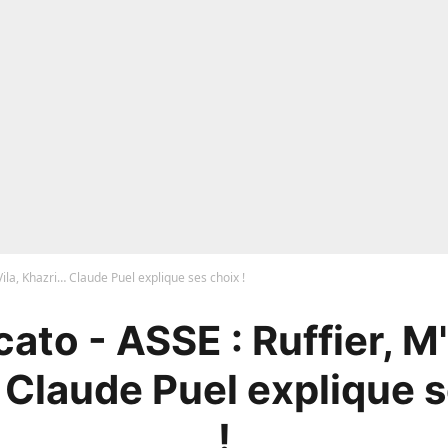
Vila, Khazri… Claude Puel explique ses choix !
ato - ASSE : Ruffier, M'
 Claude Puel explique s
!