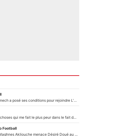
l
Raymond Domenech a posé ses conditions pour rejoindre L'EQUIPE du Soir : Il refuse de faire l'émission avec un autre chroniqueur !
«C’est l'une des choses qui me fait le plus peur dans le fait de devenir maman» : En couple avec Antoine Dupont, Iris Mittenaere s'inquiète déjà pour ses futurs enfants !
 Football
Le transfert de Maghnes Akliouche menace Désiré Doué au PSG : «Je valide à 200%»