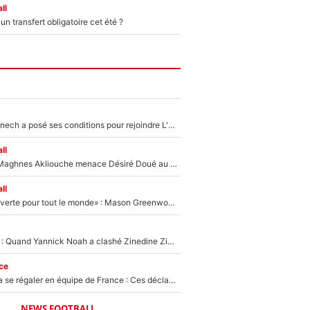
ll
n transfert obligatoire cet été ?
Raymond Domenech a posé ses conditions pour rejoindre L'EQUIPE du Soir : Il refuse de faire l'émission avec un autre chroniqueur !
ll
Le transfert de Maghnes Akliouche menace Désiré Doué au PSG : «Je valide à 200%»
ll
«La porte est ouverte pour tout le monde» : Mason Greenwood et Pierre-Emerick Aubameyang ont quitté l'OM, Amine Gouiri balance sur la suite du mercato et sur la réaction du vestiaire !
«Ça pue du c*l» : Quand Yannick Noah a clashé Zinedine Zidane, avant de se faire recadrer par le nouveau sélectionneur de l'équipe de France !
ce
Michael Olise va se régaler en équipe de France : Ces déclarations de Zinedine Zidane qui prouvent qu'il va tout miser sur la star du Bayern Munich !
NEWS FOOTBALL