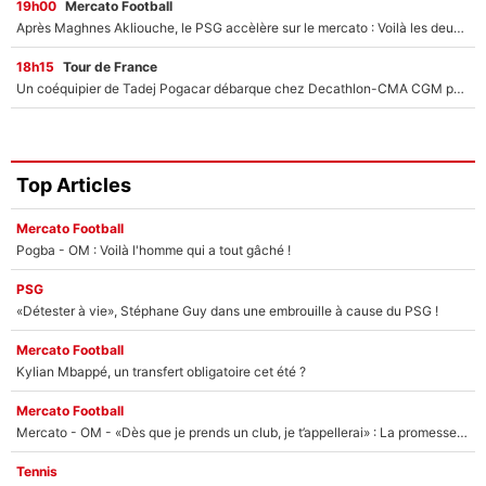
19h00
Mercato Football
Après Maghnes Akliouche, le PSG accèlère sur le mercato : Voilà les deux nouvelles recrues qui vont signer la semaine prochaine ?
18h15
Tour de France
Un coéquipier de Tadej Pogacar débarque chez Decathlon-CMA CGM pour épauler Paul Seixas : «Mes meilleures années sont à venir»
Top Articles
Mercato Football
Pogba - OM : Voilà l'homme qui a tout gâché !
PSG
«Détester à vie», Stéphane Guy dans une embrouille à cause du PSG !
Mercato Football
Kylian Mbappé, un transfert obligatoire cet été ?
Mercato Football
Mercato - OM - «Dès que je prends un club, je t’appellerai» : La promesse de Marcelino au moment de claquer la porte
Tennis