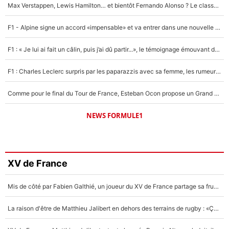
Max Verstappen, Lewis Hamilton… et bientôt Fernando Alonso ? Le classement des pilotes les mieux payés en Formule 1 risque de changer !
F1 - Alpine signe un accord «impensable» et va entrer dans une nouvelle dimension : Grande nouvelle pour Pierre Gasly !
F1 : « Je lui ai fait un câlin, puis j’ai dû partir...», le témoignage émouvant de Max Verstappen sur sa fille
F1 : Charles Leclerc surpris par les paparazzis avec sa femme, les rumeurs étaient vraies !
Comme pour le final du Tour de France, Esteban Ocon propose un Grand Prix de Formule 1 à Paris : «Autour de l’Arc de Triomphe, ce serait génial» !
NEWS FORMULE1
XV de France
Mis de côté par Fabien Galthié, un joueur du XV de France partage sa frustration : «ils ne me l’ont pas dit tout de suite»
La raison d'être de Matthieu Jalibert en dehors des terrains de rugby : «Ça m'atteint autant que si tu touches à un membre de ma famille»