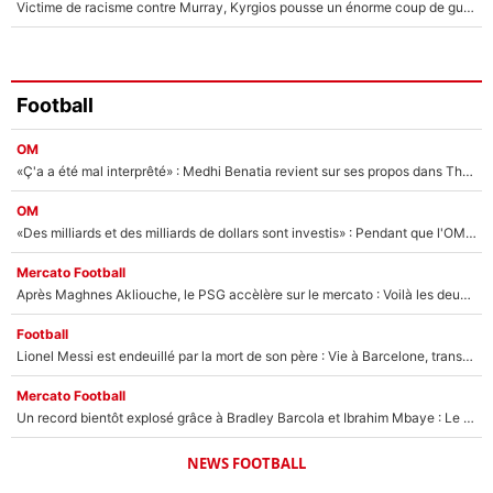
Victime de racisme contre Murray, Kyrgios pousse un énorme coup de gueule !
Football
OM
«Ç'a a été mal interprêté» : Medhi Benatia revient sur ses propos dans The Bridge et précise ses conditions pour rejoindre le PSG !
OM
«Des milliards et des milliards de dollars sont investis» : Pendant que l'OM est en pleine crise financière, Frank McCourt lance un nouveau projet à 260M€ !
Mercato Football
Après Maghnes Akliouche, le PSG accèlère sur le mercato : Voilà les deux nouvelles recrues qui vont signer la semaine prochaine ?
Football
Lionel Messi est endeuillé par la mort de son père : Vie à Barcelone, transfert au PSG... voilà comment Jorge Messi a joué un rôle essentiel dans sa carrière !
Mercato Football
Un record bientôt explosé grâce à Bradley Barcola et Ibrahim Mbaye : Le PSG sur le point de réaliser un mercato historique ?
NEWS FOOTBALL