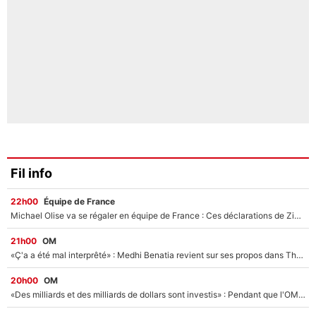
Fil info
22h00
Équipe de France
Michael Olise va se régaler en équipe de France : Ces déclarations de Zinedine Zidane qui prouvent qu'il va tout miser sur la star du Bayern Munich !
21h00
OM
«Ç'a a été mal interprêté» : Medhi Benatia revient sur ses propos dans The Bridge et précise ses conditions pour rejoindre le PSG !
20h00
OM
«Des milliards et des milliards de dollars sont investis» : Pendant que l'OM est en pleine crise financière, Frank McCourt lance un nouveau projet à 260M€ !