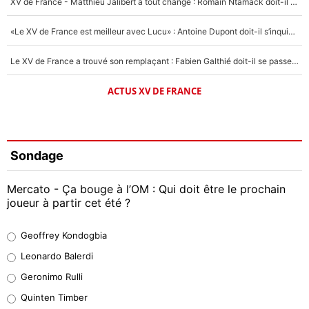
XV de France - Matthieu Jalibert a tout changé : Romain Ntamack doit-il s’inquiéter pour sa place à un an de la Coupe du monde ?
«Le XV de France est meilleur avec Lucu» : Antoine Dupont doit-il s’inquiéter pour sa place ?
Le XV de France a trouvé son remplaçant : Fabien Galthié doit-il se passer d'Antoine Dupont ?
ACTUS XV DE FRANCE
Sondage
Mercato - Ça bouge à l’OM : Qui doit être le prochain
joueur à partir cet été ?
Geoffrey Kondogbia
Geoffrey Kondogbia
38%
Leonardo Balerdi
Leonardo Balerdi
Geronimo Rulli
32%
Quinten Timber