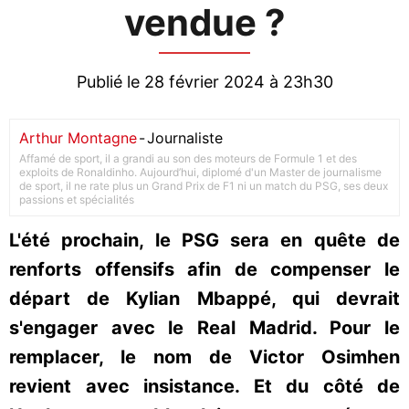
vendue ?
Publié le 28 février 2024 à 23h30
Arthur Montagne
-
Journaliste
Affamé de sport, il a grandi au son des moteurs de Formule 1 et des
exploits de Ronaldinho. Aujourd’hui, diplomé d'un Master de journalisme
de sport, il ne rate plus un Grand Prix de F1 ni un match du PSG, ses deux
passions et spécialités
L'été prochain, le PSG sera en quête de
renforts offensifs afin de compenser le
départ de Kylian Mbappé, qui devrait
s'engager avec le Real Madrid. Pour le
remplacer, le nom de Victor Osimhen
revient avec insistance. Et du côté de