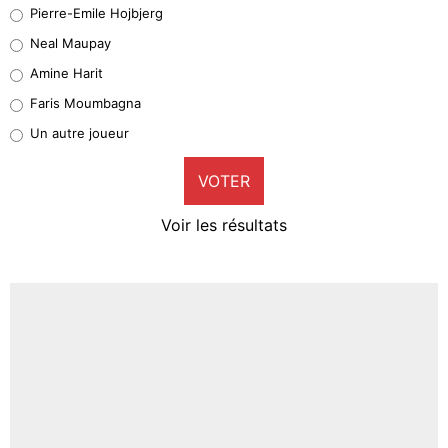
Geronimo Rulli
Pierre-Emile Hojbjerg
5%
Neal Maupay
Quinten Timber
Amine Harit
1%
Faris Moumbagna
Pierre-Emile Hojbjerg
Un autre joueur
9%
VOTER
Neal Maupay
4%
Voir les résultats
Amine Harit
3%
Faris Moumbagna
4%
Un autre joueur
5%
1656 personnes ont participé aux votes.