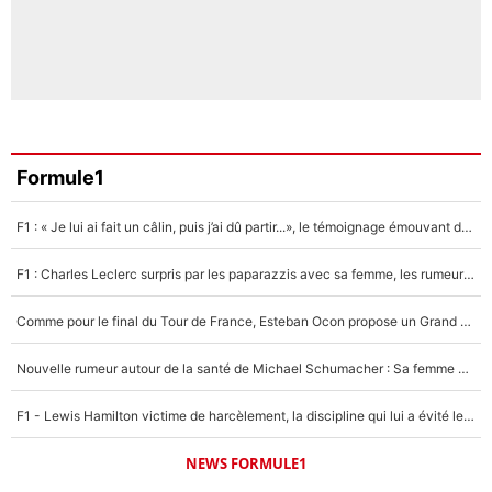
Formule1
F1 : « Je lui ai fait un câlin, puis j’ai dû partir...», le témoignage émouvant de Max Verstappen sur sa fille
F1 : Charles Leclerc surpris par les paparazzis avec sa femme, les rumeurs étaient vraies !
Comme pour le final du Tour de France, Esteban Ocon propose un Grand Prix de Formule 1 à Paris : «Autour de l’Arc de Triomphe, ce serait génial» !
Nouvelle rumeur autour de la santé de Michael Schumacher : Sa femme Corinna sort du silence
F1 - Lewis Hamilton victime de harcèlement, la discipline qui lui a évité le pire : «J'aurais probablement mal tourné»
NEWS FORMULE1