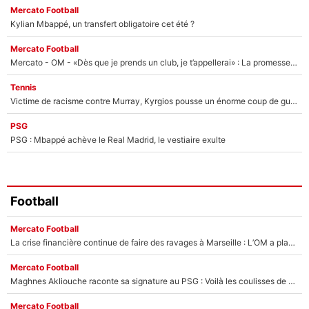
Mercato Football
Kylian Mbappé, un transfert obligatoire cet été ?
Mercato Football
Mercato - OM - «Dès que je prends un club, je t’appellerai» : La promesse de Marcelino au moment de claquer la porte
Tennis
Victime de racisme contre Murray, Kyrgios pousse un énorme coup de gueule !
PSG
PSG : Mbappé achève le Real Madrid, le vestiaire exulte
Football
Mercato Football
La crise financière continue de faire des ravages à Marseille : L’OM a placé 12 joueurs sur le marché des transferts… et ça pourrait lui rapporter près de 100M€ !
Mercato Football
Maghnes Akliouche raconte sa signature au PSG : Voilà les coulisses de son transfert de rêve à 50M€
Mercato Football