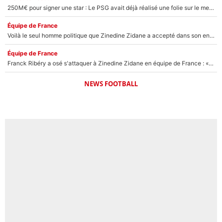
250M€ pour signer une star : Le PSG avait déjà réalisé une folie sur le mercato bien avant Neymar !
Équipe de France
Voilà le seul homme politique que Zinedine Zidane a accepté dans son entourage : «Je garde un très bon souvenir de lui»
Équipe de France
Franck Ribéry a osé s'attaquer à Zinedine Zidane en équipe de France : «Je n'aurais jamais fait ça»
NEWS FOOTBALL