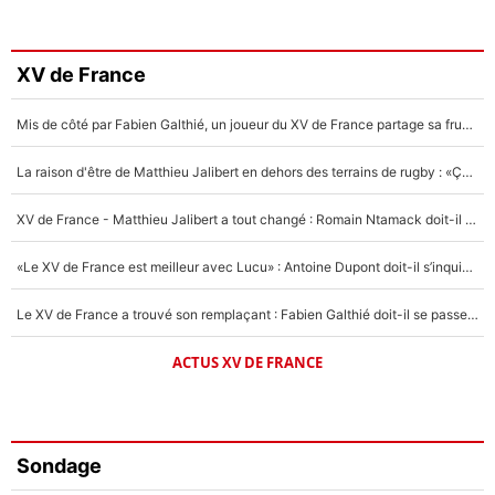
XV de France
Mis de côté par Fabien Galthié, un joueur du XV de France partage sa frustration : «ils ne me l’ont pas dit tout de suite»
La raison d'être de Matthieu Jalibert en dehors des terrains de rugby : «Ça m'atteint autant que si tu touches à un membre de ma famille»
XV de France - Matthieu Jalibert a tout changé : Romain Ntamack doit-il s’inquiéter pour sa place à un an de la Coupe du monde ?
«Le XV de France est meilleur avec Lucu» : Antoine Dupont doit-il s’inquiéter pour sa place ?
Le XV de France a trouvé son remplaçant : Fabien Galthié doit-il se passer d'Antoine Dupont ?
ACTUS XV DE FRANCE
Sondage