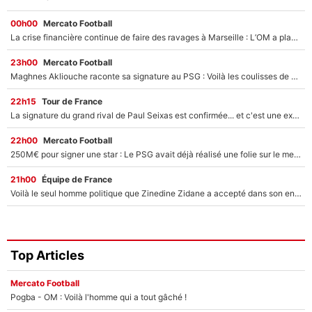
00h00
Mercato Football
La crise financière continue de faire des ravages à Marseille : L’OM a placé 12 joueurs sur le marché des transferts… et ça pourrait lui rapporter près de 100M€ !
23h00
Mercato Football
Maghnes Akliouche raconte sa signature au PSG : Voilà les coulisses de son transfert de rêve à 50M€
22h15
Tour de France
La signature du grand rival de Paul Seixas est confirmée... et c'est une excellente nouvelle pour l'équipe Decathlon-CMA CGM !
22h00
Mercato Football
250M€ pour signer une star : Le PSG avait déjà réalisé une folie sur le mercato bien avant Neymar !
21h00
Équipe de France
Voilà le seul homme politique que Zinedine Zidane a accepté dans son entourage : «Je garde un très bon souvenir de lui»
Top Articles
Mercato Football
Pogba - OM : Voilà l'homme qui a tout gâché !