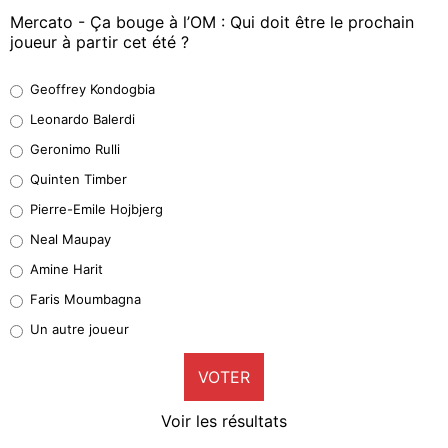
Mercato - Ça bouge à l’OM : Qui doit être le prochain
joueur à partir cet été ?
Geoffrey Kondogbia
Geoffrey Kondogbia
38%
Leonardo Balerdi
Leonardo Balerdi
Geronimo Rulli
32%
Quinten Timber
Geronimo Rulli
Pierre-Emile Hojbjerg
5%
Neal Maupay
Quinten Timber
Amine Harit
1%
Faris Moumbagna
Pierre-Emile Hojbjerg
Un autre joueur
9%
VOTER
Neal Maupay
4%
Voir les résultats
Amine Harit