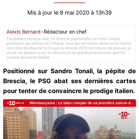
Mis à jour le 8 mai 2020 à 13h39
Alexis Bernard
-
Rédacteur en chef
Footballeur presque raté, j’ai choisi le journalisme car c’est l’unique
profession qui permet de critiquer ceux qui ont réussi. Après avoir réalisé
mon rêve de disputer la Coupe du Monde 2010 (en tribune de presse), je
vis de ma passion avec le mercato et les grands événements sportifs
comme deuxième famille.
Positionné sur Sandro Tonali, la pépite de
Brescia, le PSG abat ses dernières cartes
pour tenter de convaincre le prodige italien.