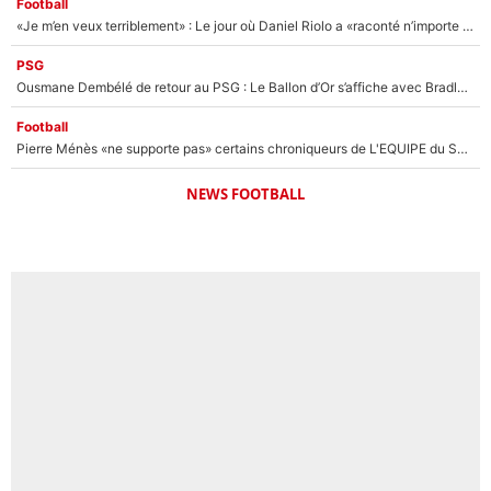
Football
«Je m’en veux terriblement» : Le jour où Daniel Riolo a «raconté n’importe quoi» dans l'After Foot !
PSG
Ousmane Dembélé de retour au PSG : Le Ballon d’Or s’affiche avec Bradley Barcola en plein cœur du feuilleton sur son départ !
Football
Pierre Ménès «ne supporte pas» certains chroniqueurs de L'EQUIPE du Soir : Ils vont tous partir !
NEWS FOOTBALL