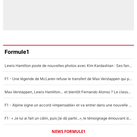
Formule1
Lewis Hamilton poste de nouvelles photos avec Kim Kardashian : Ses fans le voient déjà redevenir champion du monde de F1 grâce à elle !
F1 - Une légende de McLaren refuse le transfert de Max Verstappen qui pourrait «faire des vagues» et plomber l'ambiance dans l'équipe
Max Verstappen, Lewis Hamilton… et bientôt Fernando Alonso ? Le classement des pilotes les mieux payés en Formule 1 risque de changer !
F1 - Alpine signe un accord «impensable» et va entrer dans une nouvelle dimension : Grande nouvelle pour Pierre Gasly !
F1 : « Je lui ai fait un câlin, puis j’ai dû partir...», le témoignage émouvant de Max Verstappen sur sa fille
NEWS FORMULE1