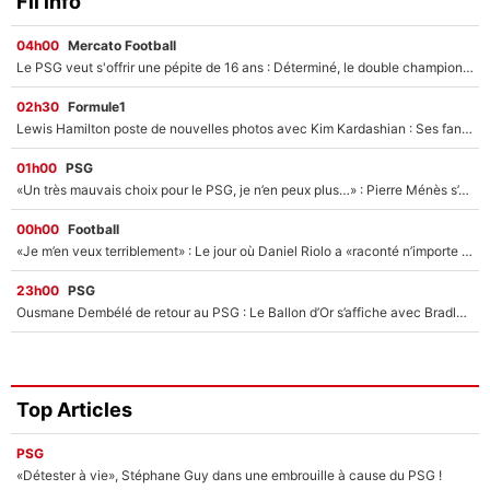
Fil info
04h00
Mercato Football
Le PSG veut s'offrir une pépite de 16 ans : Déterminé, le double champion d'Europe en titre est prêt à lâcher 40M€ pour celui que l'on compare déjà à Vinicius Jr !
02h30
Formule1
Lewis Hamilton poste de nouvelles photos avec Kim Kardashian : Ses fans le voient déjà redevenir champion du monde de F1 grâce à elle !
01h00
PSG
«Un très mauvais choix pour le PSG, je n’en peux plus…» : Pierre Ménès s’est complètement trompé avec Luis Enrique et ces déclarations le prouvent !
00h00
Football
«Je m’en veux terriblement» : Le jour où Daniel Riolo a «raconté n’importe quoi» dans l'After Foot !
23h00
PSG
Ousmane Dembélé de retour au PSG : Le Ballon d’Or s’affiche avec Bradley Barcola en plein cœur du feuilleton sur son départ !
Top Articles
PSG
«Détester à vie», Stéphane Guy dans une embrouille à cause du PSG !