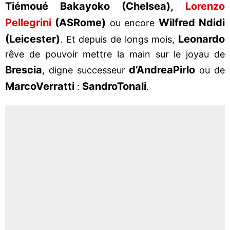
Tiémoué Bakayoko (Chelsea),
Lorenzo
Pellegrini
(AS
Rome)
Wilfred Ndidi
ou encore
(Leicester)
Leonardo
. Et depuis de longs mois,
rêve de pouvoir mettre la main sur le joyau de
Brescia
d’Andrea
Pirlo
, digne successeur
ou de
Marco
Verratti
Sandro
Tonali
:
.