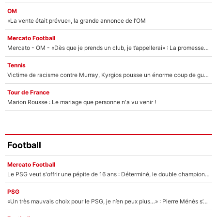
OM
«La vente était prévue», la grande annonce de l’OM
Mercato Football
Mercato - OM - «Dès que je prends un club, je t’appellerai» : La promesse de Marcelino au moment de claquer la porte
Tennis
Victime de racisme contre Murray, Kyrgios pousse un énorme coup de gueule !
Tour de France
Marion Rousse : Le mariage que personne n'a vu venir !
Football
Mercato Football
Le PSG veut s'offrir une pépite de 16 ans : Déterminé, le double champion d'Europe en titre est prêt à lâcher 40M€ pour celui que l'on compare déjà à Vinicius Jr !
PSG
«Un très mauvais choix pour le PSG, je n’en peux plus…» : Pierre Ménès s’est complètement trompé avec Luis Enrique et ces déclarations le prouvent !