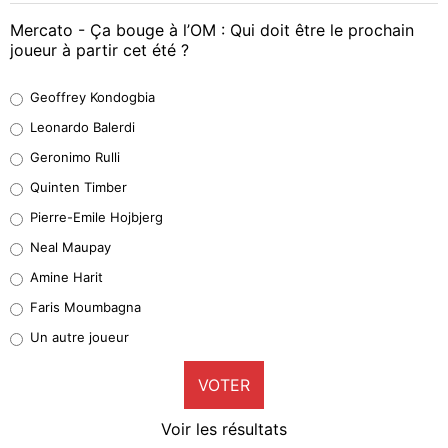
Mercato - Ça bouge à l’OM : Qui doit être le prochain
joueur à partir cet été ?
Geoffrey Kondogbia
Geoffrey Kondogbia
38%
Leonardo Balerdi
Leonardo Balerdi
Geronimo Rulli
32%
Quinten Timber
Geronimo Rulli
Pierre-Emile Hojbjerg
5%
Neal Maupay
Quinten Timber
Amine Harit
1%
Faris Moumbagna
Pierre-Emile Hojbjerg
Un autre joueur
9%
VOTER
Neal Maupay
4%
Voir les résultats
Amine Harit