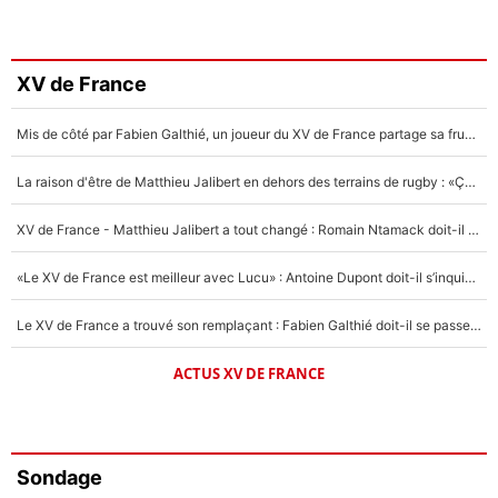
XV de France
Mis de côté par Fabien Galthié, un joueur du XV de France partage sa frustration : «ils ne me l’ont pas dit tout de suite»
La raison d'être de Matthieu Jalibert en dehors des terrains de rugby : «Ça m'atteint autant que si tu touches à un membre de ma famille»
XV de France - Matthieu Jalibert a tout changé : Romain Ntamack doit-il s’inquiéter pour sa place à un an de la Coupe du monde ?
«Le XV de France est meilleur avec Lucu» : Antoine Dupont doit-il s’inquiéter pour sa place ?
Le XV de France a trouvé son remplaçant : Fabien Galthié doit-il se passer d'Antoine Dupont ?
ACTUS XV DE FRANCE
Sondage