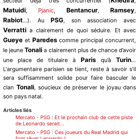
Khedira
secteur déjà très concurrentiel (
,
Matuidi
Bentancur
Ramsey
,
Pjanic
,
,
,
Rabiot
PSG
…). Au
, son association avec
Verratti
a clairement de quoi séduire. Et avec
Gueye
Paredes
et
comme principal concurrent,
Tonali
le jeune
a clairement plus de chance d’avoir
Paris
Turin
une place de titulaire à
qu’à
…
L'argumentaire parisien se tient, reste à savoir s'il
sera suffisamment solide pour faire basculer le
Tonali
clan
, soucieux de préserver le joyau dans
son pays natal.
Articles liés
Mercato - PSG : Et le prochain club de cette piste
de Leonardo serait…
Mercato - PSG : Ces joueurs du Real Madrid qui
font rêver Leonardo !