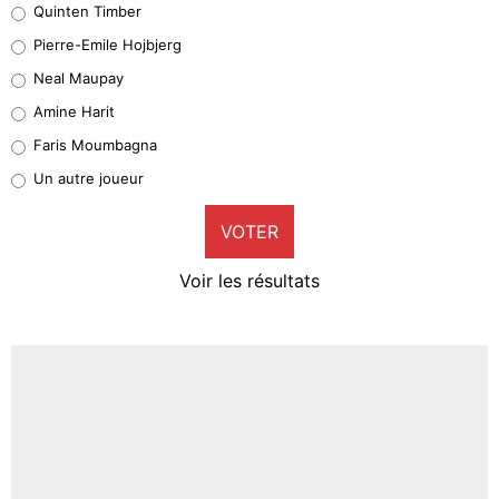
Quinten Timber
Geronimo Rulli
Pierre-Emile Hojbjerg
5%
Neal Maupay
Quinten Timber
Amine Harit
1%
Faris Moumbagna
Pierre-Emile Hojbjerg
Un autre joueur
9%
VOTER
Neal Maupay
4%
Voir les résultats
Amine Harit
3%
Faris Moumbagna
4%
Un autre joueur
5%