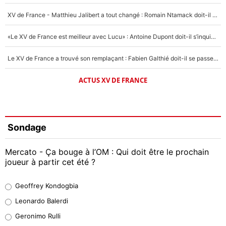
XV de France - Matthieu Jalibert a tout changé : Romain Ntamack doit-il s’inquiéter pour sa place à un an de la Coupe du monde ?
«Le XV de France est meilleur avec Lucu» : Antoine Dupont doit-il s’inquiéter pour sa place ?
Le XV de France a trouvé son remplaçant : Fabien Galthié doit-il se passer d'Antoine Dupont ?
ACTUS XV DE FRANCE
Sondage
Mercato - Ça bouge à l’OM : Qui doit être le prochain
joueur à partir cet été ?
Geoffrey Kondogbia
Geoffrey Kondogbia
38%
Leonardo Balerdi
Leonardo Balerdi
Geronimo Rulli
32%