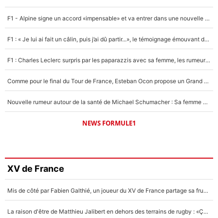
F1 - Alpine signe un accord «impensable» et va entrer dans une nouvelle dimension : Grande nouvelle pour Pierre Gasly !
F1 : « Je lui ai fait un câlin, puis j’ai dû partir...», le témoignage émouvant de Max Verstappen sur sa fille
F1 : Charles Leclerc surpris par les paparazzis avec sa femme, les rumeurs étaient vraies !
Comme pour le final du Tour de France, Esteban Ocon propose un Grand Prix de Formule 1 à Paris : «Autour de l’Arc de Triomphe, ce serait génial» !
Nouvelle rumeur autour de la santé de Michael Schumacher : Sa femme Corinna sort du silence
NEWS FORMULE1
XV de France
Mis de côté par Fabien Galthié, un joueur du XV de France partage sa frustration : «ils ne me l’ont pas dit tout de suite»
La raison d'être de Matthieu Jalibert en dehors des terrains de rugby : «Ça m'atteint autant que si tu touches à un membre de ma famille»