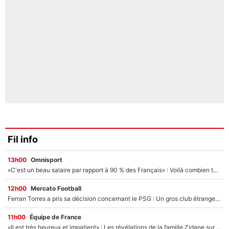
Fil info
13h00
Omnisport
«C'est un beau salaire par rapport à 90 % des Français» : Voilà combien touchait Nelson Monfort sur France Télévisions avant de rejoindre CNews
12h00
Mercato Football
Ferran Torres a pris sa décision concernant le PSG : Un gros club étranger prêt à relancer le feuilleton pour la signature du champion du monde 2026 !
11h00
Équipe de France
«Il est très heureux et impatient» : Les révélations de la famille Zidane sur sa prise de pouvoir en équipe de France !