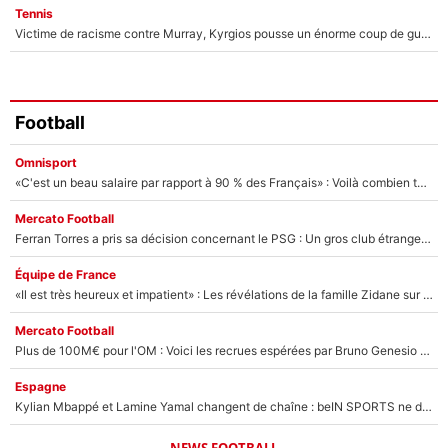
Tennis
Victime de racisme contre Murray, Kyrgios pousse un énorme coup de gueule !
Football
Omnisport
«C'est un beau salaire par rapport à 90 % des Français» : Voilà combien touchait Nelson Monfort sur France Télévisions avant de rejoindre CNews
Mercato Football
Ferran Torres a pris sa décision concernant le PSG : Un gros club étranger prêt à relancer le feuilleton pour la signature du champion du monde 2026 !
Équipe de France
«Il est très heureux et impatient» : Les révélations de la famille Zidane sur sa prise de pouvoir en équipe de France !
Mercato Football
Plus de 100M€ pour l'OM : Voici les recrues espérées par Bruno Genesio et Grégory Lorenzi après l’opération dégraissage
Espagne
Kylian Mbappé et Lamine Yamal changent de chaîne : beIN SPORTS ne digère pas cette décision historique et prédit un fiasco pour la Liga
NEWS FOOTBALL