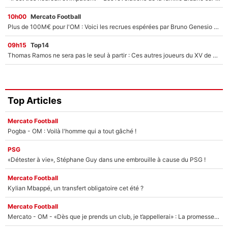
10h00
Mercato Football
Plus de 100M€ pour l'OM : Voici les recrues espérées par Bruno Genesio et Grégory Lorenzi après l’opération dégraissage
09h15
Top14
Thomas Ramos ne sera pas le seul à partir : Ces autres joueurs du XV de France pourraient aussi quitter le Stade Toulousain, un club de Top 14 est déjà sur les rangs
Top Articles
Mercato Football
Pogba - OM : Voilà l'homme qui a tout gâché !
PSG
«Détester à vie», Stéphane Guy dans une embrouille à cause du PSG !
Mercato Football
Kylian Mbappé, un transfert obligatoire cet été ?
Mercato Football
Mercato - OM - «Dès que je prends un club, je t’appellerai» : La promesse de Marcelino au moment de claquer la porte