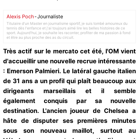
Alexis Poch
-
Journaliste
Titulaire d'un Master en journalisme sportif, je suis tombé amoureux du
tennis dès l'enfance et j'ai toujours aimé lire les belles histoires de ce
sport. Aujourd'hui, je souhaite les raconter, profiter de ma passion à fond
et être au plus proche des as du circuit.
Très actif sur le mercato cet été, l'OM vient
d'accueillir une nouvelle recrue intéressante
: Emerson Palmieri. Le latéral gauche italien
de 31 ans a un profil qui plaît beaucoup aux
dirigeants marseillais et il semble
également conquis par sa nouvelle
destination. L'ancien joueur de Chelsea a
hâte de disputer ses premières minutes
sous son nouveau maillot, surtout au