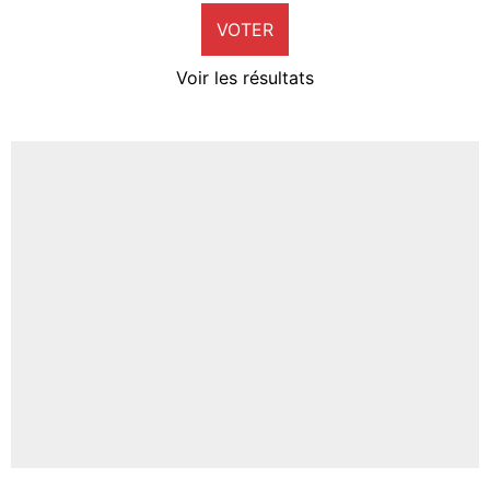
VOTER
Neal Maupay
4%
Voir les résultats
Amine Harit
3%
Faris Moumbagna
4%
Un autre joueur
5%
1459 personnes ont participé aux votes.