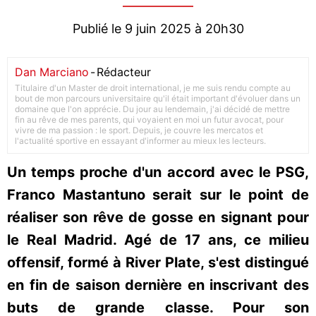
Publié le 9 juin 2025 à 20h30
Dan Marciano
-
Rédacteur
Titulaire d'un Master de droit international, je me suis rendu compte au
bout de mon parcours universitaire qu'il était important d'évoluer dans un
domaine que l'on apprécie. Du jour au lendemain, j'ai décidé de mettre
fin au rêve de mes parents, qui voyaient en moi un futur avocat, pour
vivre de ma passion : le sport. Depuis, je couvre les mercatos et
l'actualité sportive en essayant d'informer au mieux les lecteurs.
Un temps proche d'un accord avec le PSG,
Franco Mastantuno serait sur le point de
réaliser son rêve de gosse en signant pour
le Real Madrid. Agé de 17 ans, ce milieu
offensif, formé à River Plate, s'est distingué
en fin de saison dernière en inscrivant des
buts de grande classe. Pour son