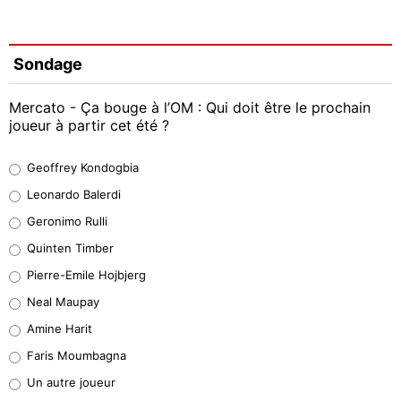
Sondage
Mercato - Ça bouge à l’OM : Qui doit être le prochain
joueur à partir cet été ?
Geoffrey Kondogbia
Geoffrey Kondogbia
38%
Leonardo Balerdi
Leonardo Balerdi
Geronimo Rulli
32%
Quinten Timber
Geronimo Rulli
Pierre-Emile Hojbjerg
4%
Neal Maupay
Quinten Timber
Amine Harit
1%
Faris Moumbagna
Pierre-Emile Hojbjerg
Un autre joueur
9%