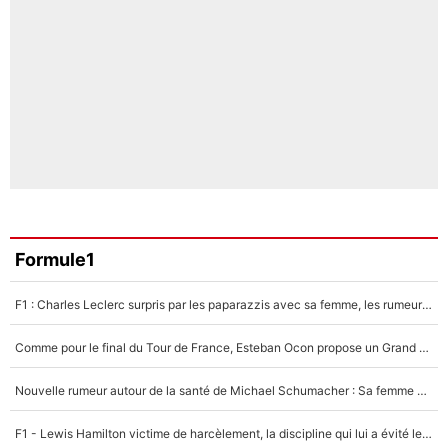
Formule1
F1 : Charles Leclerc surpris par les paparazzis avec sa femme, les rumeurs étaient vraies !
Comme pour le final du Tour de France, Esteban Ocon propose un Grand Prix de Formule 1 à Paris : «Autour de l’Arc de Triomphe, ce serait génial» !
Nouvelle rumeur autour de la santé de Michael Schumacher : Sa femme Corinna sort du silence
F1 - Lewis Hamilton victime de harcèlement, la discipline qui lui a évité le pire : «J'aurais probablement mal tourné»