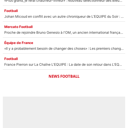
«Plus grand, je ferai chauffeur-livreur» : Nouveau sélectionneur des Bleus, Zinédine Zidane s’était imaginé un avenir très différent lorsqu'il était enfant
Football
Johan Micoud en conflit avec un autre chroniqueur de L’EQUIPE du Soir : «Pendant un moment, je ne les ai pas remis ensemble dans l'émission»
Mercato Football
Proche de rejoindre Bruno Genesio à l'OM, un ancien international français va finalement débarquer... sur RMC !
Équipe de France
«Il y a probablement besoin de changer des choses» : Les premiers changements de Zinedine Zidane en équipe de France sont révélés ?
Football
France Pierron sur La Chaîne L'EQUIPE : La date de son retour dans L'EQUIPE de Choc est connue... et c'était très attendu
NEWS FOOTBALL