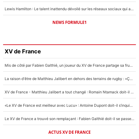
Lewis Hamilton : Le talent inattendu dévoilé sur les réseaux sociaux qui a impressionné Kim Kardashian pendant leurs vacances en amoureux !
NEWS FORMULE1
XV de France
Mis de côté par Fabien Galthié, un joueur du XV de France partage sa frustration : «ils ne me l’ont pas dit tout de suite»
La raison d'être de Matthieu Jalibert en dehors des terrains de rugby : «Ça m'atteint autant que si tu touches à un membre de ma famille»
XV de France - Matthieu Jalibert a tout changé : Romain Ntamack doit-il s’inquiéter pour sa place à un an de la Coupe du monde ?
«Le XV de France est meilleur avec Lucu» : Antoine Dupont doit-il s’inquiéter pour sa place ?
Le XV de France a trouvé son remplaçant : Fabien Galthié doit-il se passer d'Antoine Dupont ?
ACTUS XV DE FRANCE