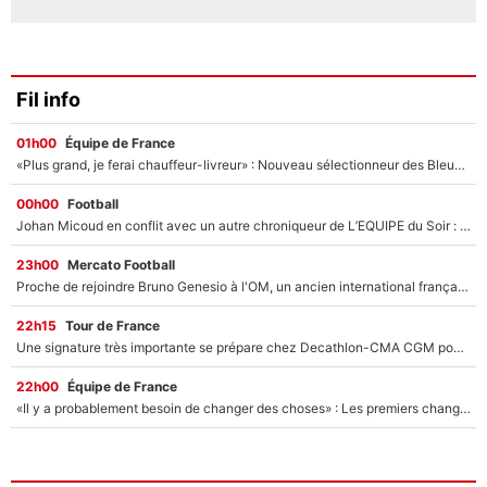
Fil info
01h00
Équipe de France
«Plus grand, je ferai chauffeur-livreur» : Nouveau sélectionneur des Bleus, Zinédine Zidane s’était imaginé un avenir très différent lorsqu'il était enfant
00h00
Football
Johan Micoud en conflit avec un autre chroniqueur de L’EQUIPE du Soir : «Pendant un moment, je ne les ai pas remis ensemble dans l'émission»
23h00
Mercato Football
Proche de rejoindre Bruno Genesio à l'OM, un ancien international français va finalement débarquer... sur RMC !
22h15
Tour de France
Une signature très importante se prépare chez Decathlon-CMA CGM pour aider Paul Seixas à gagner le Tour de France 2027
22h00
Équipe de France
«Il y a probablement besoin de changer des choses» : Les premiers changements de Zinedine Zidane en équipe de France sont révélés ?