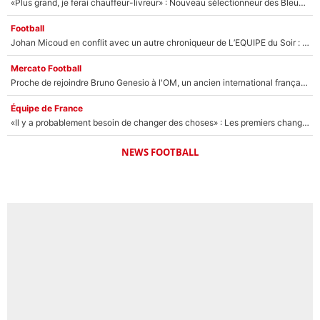
«Plus grand, je ferai chauffeur-livreur» : Nouveau sélectionneur des Bleus, Zinédine Zidane s’était imaginé un avenir très différent lorsqu'il était enfant
Football
Johan Micoud en conflit avec un autre chroniqueur de L’EQUIPE du Soir : «Pendant un moment, je ne les ai pas remis ensemble dans l'émission»
Mercato Football
Proche de rejoindre Bruno Genesio à l'OM, un ancien international français va finalement débarquer... sur RMC !
Équipe de France
«Il y a probablement besoin de changer des choses» : Les premiers changements de Zinedine Zidane en équipe de France sont révélés ?
NEWS FOOTBALL