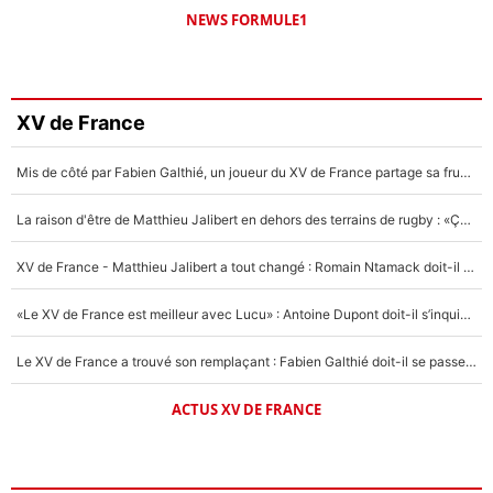
NEWS FORMULE1
XV de France
Mis de côté par Fabien Galthié, un joueur du XV de France partage sa frustration : «ils ne me l’ont pas dit tout de suite»
La raison d'être de Matthieu Jalibert en dehors des terrains de rugby : «Ça m'atteint autant que si tu touches à un membre de ma famille»
XV de France - Matthieu Jalibert a tout changé : Romain Ntamack doit-il s’inquiéter pour sa place à un an de la Coupe du monde ?
«Le XV de France est meilleur avec Lucu» : Antoine Dupont doit-il s’inquiéter pour sa place ?
Le XV de France a trouvé son remplaçant : Fabien Galthié doit-il se passer d'Antoine Dupont ?
ACTUS XV DE FRANCE