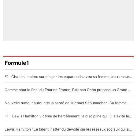
Formule1
F1 : Charles Leclerc surpris par les paparazzis avec sa femme, les rumeurs étaient vraies !
Comme pour le final du Tour de France, Esteban Ocon propose un Grand Prix de Formule 1 à Paris : «Autour de l’Arc de Triomphe, ce serait génial» !
Nouvelle rumeur autour de la santé de Michael Schumacher : Sa femme Corinna sort du silence
F1 - Lewis Hamilton victime de harcèlement, la discipline qui lui a évité le pire : «J'aurais probablement mal tourné»
Lewis Hamilton : Le talent inattendu dévoilé sur les réseaux sociaux qui a impressionné Kim Kardashian pendant leurs vacances en amoureux !