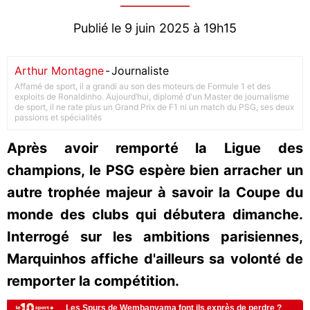
Publié le 9 juin 2025 à 19h15
Arthur Montagne
-
Journaliste
Affamé de sport, il a grandi au son des moteurs de Formule 1 et des
exploits de Ronaldinho. Aujourd’hui, diplomé d'un Master de journalisme
de sport, il ne rate plus un Grand Prix de F1 ni un match du PSG, ses deux
passions et spécialités
Après avoir remporté la Ligue des
champions, le PSG espère bien arracher un
autre trophée majeur à savoir la Coupe du
monde des clubs qui débutera dimanche.
Interrogé sur les ambitions parisiennes,
Marquinhos affiche d'ailleurs sa volonté de
remporter la compétition.