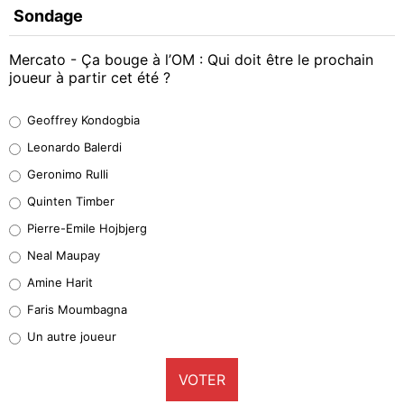
Sondage
Mercato - Ça bouge à l’OM : Qui doit être le prochain
joueur à partir cet été ?
Geoffrey Kondogbia
Geoffrey Kondogbia
38%
Leonardo Balerdi
Leonardo Balerdi
Geronimo Rulli
32%
Quinten Timber
Geronimo Rulli
Pierre-Emile Hojbjerg
4%
Neal Maupay
Quinten Timber
Amine Harit
1%
Faris Moumbagna
Pierre-Emile Hojbjerg
Un autre joueur
9%
VOTER
Neal Maupay
4%