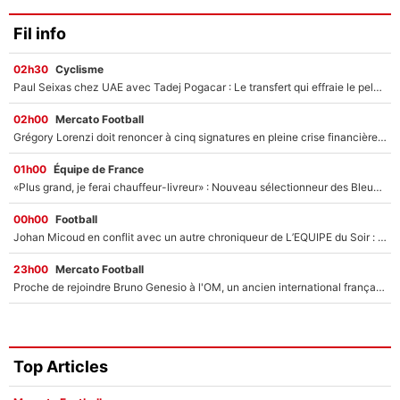
Fil info
02h30
Cyclisme
Paul Seixas chez UAE avec Tadej Pogacar : Le transfert qui effraie le peloton, «c’est la pire des choses qui puisse arriver»
02h00
Mercato Football
Grégory Lorenzi doit renoncer à cinq signatures en pleine crise financière : L’IA propose sept noms à l’OM pour un mercato réussi... à seulement 5M€ !
01h00
Équipe de France
«Plus grand, je ferai chauffeur-livreur» : Nouveau sélectionneur des Bleus, Zinédine Zidane s’était imaginé un avenir très différent lorsqu'il était enfant
00h00
Football
Johan Micoud en conflit avec un autre chroniqueur de L’EQUIPE du Soir : «Pendant un moment, je ne les ai pas remis ensemble dans l'émission»
23h00
Mercato Football
Proche de rejoindre Bruno Genesio à l'OM, un ancien international français va finalement débarquer... sur RMC !
Top Articles