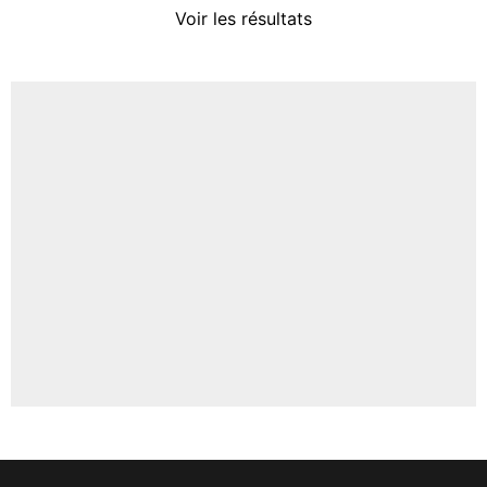
Voir les résultats
Amine Harit
3%
Faris Moumbagna
4%
Un autre joueur
5%
1459 personnes ont participé aux votes.