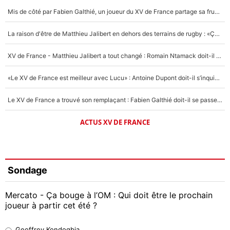
Mis de côté par Fabien Galthié, un joueur du XV de France partage sa frustration : «ils ne me l’ont pas dit tout de suite»
La raison d'être de Matthieu Jalibert en dehors des terrains de rugby : «Ça m'atteint autant que si tu touches à un membre de ma famille»
XV de France - Matthieu Jalibert a tout changé : Romain Ntamack doit-il s’inquiéter pour sa place à un an de la Coupe du monde ?
«Le XV de France est meilleur avec Lucu» : Antoine Dupont doit-il s’inquiéter pour sa place ?
Le XV de France a trouvé son remplaçant : Fabien Galthié doit-il se passer d'Antoine Dupont ?
ACTUS XV DE FRANCE
Sondage
Mercato - Ça bouge à l’OM : Qui doit être le prochain
joueur à partir cet été ?
Geoffrey Kondogbia
Geoffrey Kondogbia