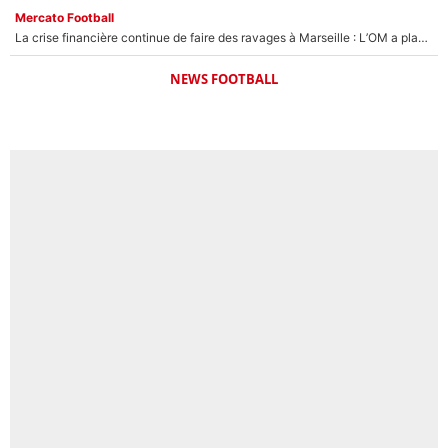
Mercato Football
La crise financière continue de faire des ravages à Marseille : L’OM a placé 12 joueurs sur le marché des transferts… et ça pourrait lui rapporter près de 100M€ !
NEWS FOOTBALL