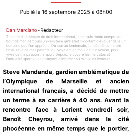
Publié le 16 septembre 2025 à 08h00
Dan Marciano
-
Rédacteur
Titulaire d'un Master de droit international, je me suis rendu compte au
bout de mon parcours universitaire qu'il était important d'évoluer dans un
domaine que l'on apprécie. Du jour au lendemain, j'ai décidé de mettre
fin au rêve de mes parents, qui voyaient en moi un futur avocat, pour
vivre de ma passion : le sport. Depuis, je couvre les mercatos et
l'actualité sportive en essayant d'informer au mieux les lecteurs.
Steve Mandanda, gardien emblématique de
l’Olympique de Marseille et ancien
international français, a décidé de mettre
un terme à sa carrière à 40 ans. Avant la
rencontre face à Lorient vendredi soir,
Benoît Cheyrou, arrivé dans la cité
phocéenne en même temps que le portier,