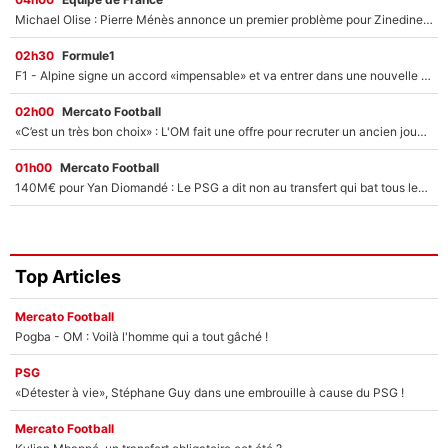
Michael Olise : Pierre Ménès annonce un premier problème pour Zinedine Zidane en équipe de France
02h30
Formule1
F1 - Alpine signe un accord «impensable» et va entrer dans une nouvelle dimension : Grande nouvelle pour Pierre Gasly !
02h00
Mercato Football
«C’est un très bon choix» : L'OM fait une offre pour recruter un ancien joueur du PSG... et c'est validé dans l'After Foot !
01h00
Mercato Football
140M€ pour Yan Diomandé : Le PSG a dit non au transfert qui bat tous les records sur le mercato
Top Articles
Mercato Football
Pogba - OM : Voilà l'homme qui a tout gâché !
PSG
«Détester à vie», Stéphane Guy dans une embrouille à cause du PSG !
Mercato Football