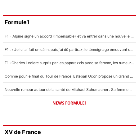
Formule1
F1 - Alpine signe un accord «impensable» et va entrer dans une nouvelle dimension : Grande nouvelle pour Pierre Gasly !
F1 : « Je lui ai fait un câlin, puis j’ai dû partir...», le témoignage émouvant de Max Verstappen sur sa fille
F1 : Charles Leclerc surpris par les paparazzis avec sa femme, les rumeurs étaient vraies !
Comme pour le final du Tour de France, Esteban Ocon propose un Grand Prix de Formule 1 à Paris : «Autour de l’Arc de Triomphe, ce serait génial» !
Nouvelle rumeur autour de la santé de Michael Schumacher : Sa femme Corinna sort du silence
NEWS FORMULE1
XV de France