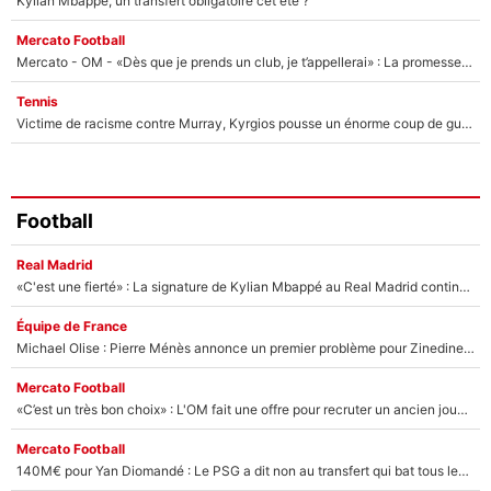
Kylian Mbappé, un transfert obligatoire cet été ?
Mercato Football
Mercato - OM - «Dès que je prends un club, je t’appellerai» : La promesse de Marcelino au moment de claquer la porte
Tennis
Victime de racisme contre Murray, Kyrgios pousse un énorme coup de gueule !
Football
Real Madrid
«C'est une fierté» : La signature de Kylian Mbappé au Real Madrid continue de régaler l'Espagne
Équipe de France
Michael Olise : Pierre Ménès annonce un premier problème pour Zinedine Zidane en équipe de France
Mercato Football
«C’est un très bon choix» : L'OM fait une offre pour recruter un ancien joueur du PSG... et c'est validé dans l'After Foot !
Mercato Football
140M€ pour Yan Diomandé : Le PSG a dit non au transfert qui bat tous les records sur le mercato