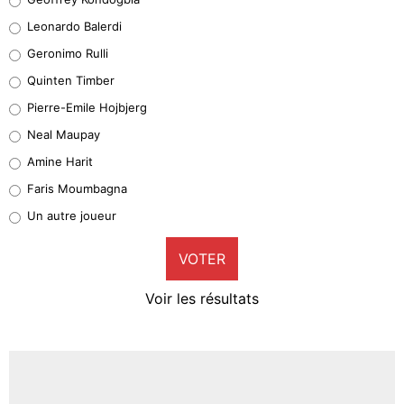
38%
Leonardo Balerdi
Leonardo Balerdi
Geronimo Rulli
32%
Quinten Timber
Geronimo Rulli
Pierre-Emile Hojbjerg
5%
Neal Maupay
Quinten Timber
Amine Harit
1%
Faris Moumbagna
Pierre-Emile Hojbjerg
Un autre joueur
9%
VOTER
Neal Maupay
4%
Voir les résultats
Amine Harit
3%
Faris Moumbagna
5%