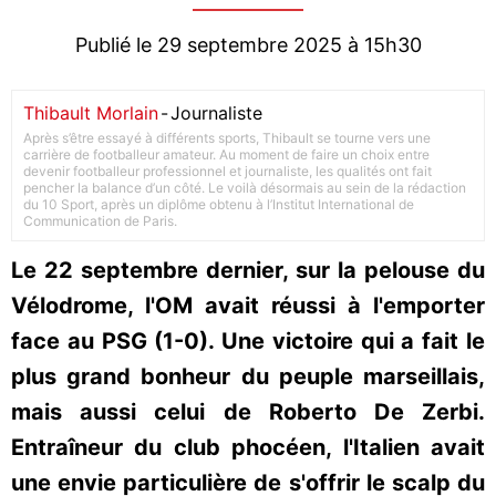
Publié le 29 septembre 2025 à 15h30
Thibault Morlain
-
Journaliste
Après s’être essayé à différents sports, Thibault se tourne vers une
carrière de footballeur amateur. Au moment de faire un choix entre
devenir footballeur professionnel et journaliste, les qualités ont fait
pencher la balance d’un côté. Le voilà désormais au sein de la rédaction
du 10 Sport, après un diplôme obtenu à l’Institut International de
Communication de Paris.
Le 22 septembre dernier, sur la pelouse du
Vélodrome, l'OM avait réussi à l'emporter
face au PSG (1-0). Une victoire qui a fait le
plus grand bonheur du peuple marseillais,
mais aussi celui de Roberto De Zerbi.
Entraîneur du club phocéen, l'Italien avait
une envie particulière de s'offrir le scalp du