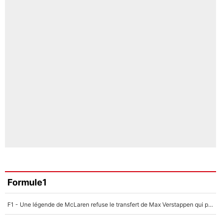
Formule1
F1 - Une légende de McLaren refuse le transfert de Max Verstappen qui pourrait «faire des vagues» et plomber l'ambiance dans l'équipe