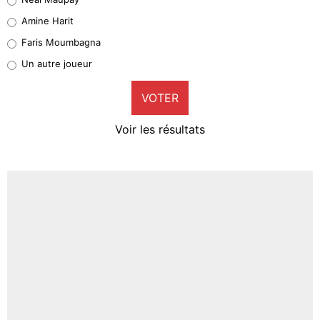
Quinten Timber
Amine Harit
1%
Faris Moumbagna
Pierre-Emile Hojbjerg
Un autre joueur
9%
VOTER
Neal Maupay
4%
Voir les résultats
Amine Harit
3%
Faris Moumbagna
4%
Un autre joueur
5%
1679 personnes ont participé aux votes.