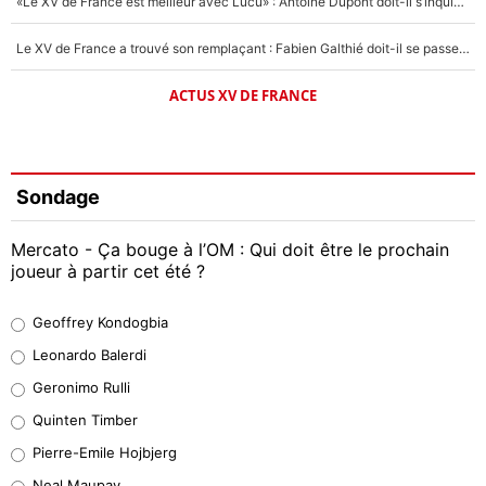
«Le XV de France est meilleur avec Lucu» : Antoine Dupont doit-il s’inquiéter pour sa place ?
Le XV de France a trouvé son remplaçant : Fabien Galthié doit-il se passer d'Antoine Dupont ?
ACTUS XV DE FRANCE
Sondage
Mercato - Ça bouge à l’OM : Qui doit être le prochain
joueur à partir cet été ?
Geoffrey Kondogbia
Geoffrey Kondogbia
38%
Leonardo Balerdi
Leonardo Balerdi
Geronimo Rulli
32%
Quinten Timber
Geronimo Rulli
Pierre-Emile Hojbjerg
5%
Neal Maupay