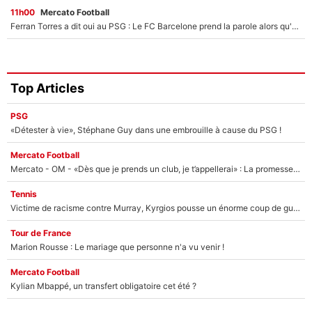
11h00
Mercato Football
Ferran Torres a dit oui au PSG : Le FC Barcelone prend la parole alors qu'un transfert de l'attaquant espagnol prend forme
Top Articles
PSG
«Détester à vie», Stéphane Guy dans une embrouille à cause du PSG !
Mercato Football
Mercato - OM - «Dès que je prends un club, je t’appellerai» : La promesse de Marcelino au moment de claquer la porte
Tennis
Victime de racisme contre Murray, Kyrgios pousse un énorme coup de gueule !
Tour de France
Marion Rousse : Le mariage que personne n'a vu venir !
Mercato Football
Kylian Mbappé, un transfert obligatoire cet été ?