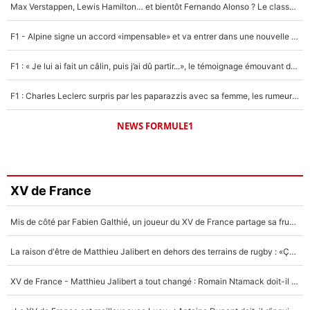
Max Verstappen, Lewis Hamilton… et bientôt Fernando Alonso ? Le classement des pilotes les mieux payés en Formule 1 risque de changer !
F1 - Alpine signe un accord «impensable» et va entrer dans une nouvelle dimension : Grande nouvelle pour Pierre Gasly !
F1 : « Je lui ai fait un câlin, puis j’ai dû partir...», le témoignage émouvant de Max Verstappen sur sa fille
F1 : Charles Leclerc surpris par les paparazzis avec sa femme, les rumeurs étaient vraies !
NEWS FORMULE1
XV de France
Mis de côté par Fabien Galthié, un joueur du XV de France partage sa frustration : «ils ne me l’ont pas dit tout de suite»
La raison d'être de Matthieu Jalibert en dehors des terrains de rugby : «Ça m'atteint autant que si tu touches à un membre de ma famille»
XV de France - Matthieu Jalibert a tout changé : Romain Ntamack doit-il s’inquiéter pour sa place à un an de la Coupe du monde ?