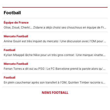
Football
Équipe de France
Olise, Doué, Cherki… Zidane a déjà choisi ses chouchous en équipe de France ? L’IA annonce des surprises sans Kylian Mbappé !
Mercato Football
Amine Gouiri est très inquiet du mercato : Une discussion avec l'OM pour acter son transfert !
Football
Kylian Mbappé lâche Nike pour un très gros contrat : Une marque «inattendue» va frapper très fort
Mercato Football
Ferran Torres a dit oui au PSG : Le FC Barcelone prend la parole alors qu'un transfert de l'attaquant espagnol prend forme
Football
En plein cauchemar après son transfert à l'OM, Quinten Timber raconte ses doutes après sa signature à Marseille
NEWS FOOTBALL