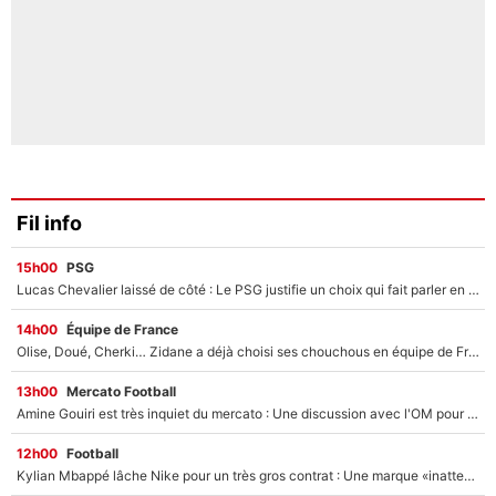
Fil info
15h00
PSG
Lucas Chevalier laissé de côté : Le PSG justifie un choix qui fait parler en plein mercato
14h00
Équipe de France
Olise, Doué, Cherki… Zidane a déjà choisi ses chouchous en équipe de France ? L’IA annonce des surprises sans Kylian Mbappé !
13h00
Mercato Football
Amine Gouiri est très inquiet du mercato : Une discussion avec l'OM pour acter son transfert !
12h00
Football
Kylian Mbappé lâche Nike pour un très gros contrat : Une marque «inattendue» va frapper très fort