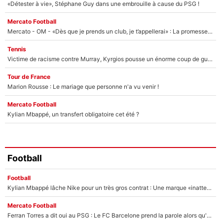
«Détester à vie», Stéphane Guy dans une embrouille à cause du PSG !
Mercato Football
Mercato - OM - «Dès que je prends un club, je t’appellerai» : La promesse de Marcelino au moment de claquer la porte
Tennis
Victime de racisme contre Murray, Kyrgios pousse un énorme coup de gueule !
Tour de France
Marion Rousse : Le mariage que personne n'a vu venir !
Mercato Football
Kylian Mbappé, un transfert obligatoire cet été ?
Football
Football
Kylian Mbappé lâche Nike pour un très gros contrat : Une marque «inattendue» va frapper très fort
Mercato Football
Ferran Torres a dit oui au PSG : Le FC Barcelone prend la parole alors qu'un transfert de l'attaquant espagnol prend forme