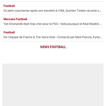
Football
En plein cauchemar après son transfert à l'OM, Quinten Timber raconte ses doutes après sa signature à Marseille
Mercato Football
Yan Diomandé était trop cher pour le PSG : Voilà pourquoi le Real Madrid a accepté de payer la somme record de 140M€ pour boucler son transfert !
Football
De l'équipe de France à The Voice Kids : Contacté par Matt Pokora, Kylian Mbappé a accepté de jouer un rôle inédit sur TF1 !
NEWS FOOTBALL