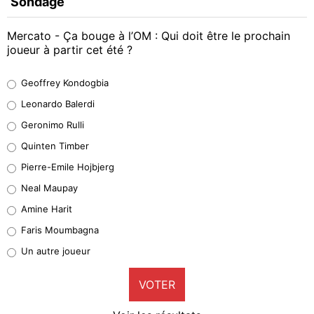
Sondage
Mercato - Ça bouge à l’OM : Qui doit être le prochain
joueur à partir cet été ?
Geoffrey Kondogbia
Geoffrey Kondogbia
38%
Leonardo Balerdi
Leonardo Balerdi
Geronimo Rulli
32%
Quinten Timber
Geronimo Rulli
Pierre-Emile Hojbjerg
5%
Neal Maupay
Quinten Timber
Amine Harit
1%
Faris Moumbagna
Pierre-Emile Hojbjerg
Un autre joueur
9%
VOTER
Neal Maupay
4%