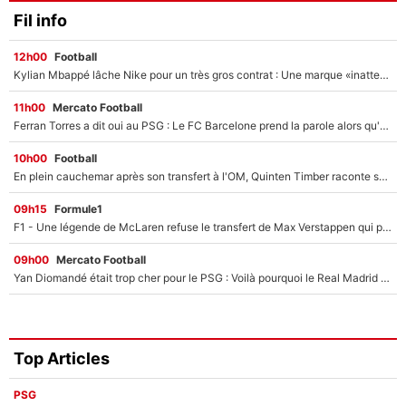
Fil info
12h00
Football
Kylian Mbappé lâche Nike pour un très gros contrat : Une marque «inattendue» va frapper très fort
11h00
Mercato Football
Ferran Torres a dit oui au PSG : Le FC Barcelone prend la parole alors qu'un transfert de l'attaquant espagnol prend forme
10h00
Football
En plein cauchemar après son transfert à l'OM, Quinten Timber raconte ses doutes après sa signature à Marseille
09h15
Formule1
F1 - Une légende de McLaren refuse le transfert de Max Verstappen qui pourrait «faire des vagues» et plomber l'ambiance dans l'équipe
09h00
Mercato Football
Yan Diomandé était trop cher pour le PSG : Voilà pourquoi le Real Madrid a accepté de payer la somme record de 140M€ pour boucler son transfert !
Top Articles
PSG