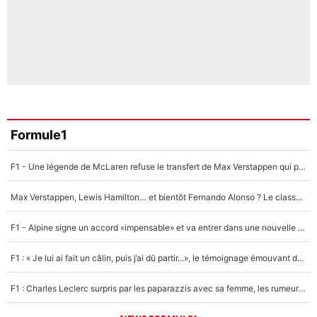
Formule1
F1 - Une légende de McLaren refuse le transfert de Max Verstappen qui pourrait «faire des vagues» et plomber l'ambiance dans l'équipe
Max Verstappen, Lewis Hamilton… et bientôt Fernando Alonso ? Le classement des pilotes les mieux payés en Formule 1 risque de changer !
F1 - Alpine signe un accord «impensable» et va entrer dans une nouvelle dimension : Grande nouvelle pour Pierre Gasly !
F1 : « Je lui ai fait un câlin, puis j’ai dû partir...», le témoignage émouvant de Max Verstappen sur sa fille
F1 : Charles Leclerc surpris par les paparazzis avec sa femme, les rumeurs étaient vraies !