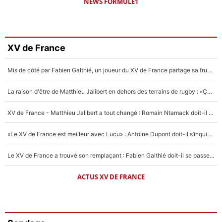
NEWS FORMULE1
XV de France
Mis de côté par Fabien Galthié, un joueur du XV de France partage sa frustration : «ils ne me l’ont pas dit tout de suite»
La raison d'être de Matthieu Jalibert en dehors des terrains de rugby : «Ça m'atteint autant que si tu touches à un membre de ma famille»
XV de France - Matthieu Jalibert a tout changé : Romain Ntamack doit-il s’inquiéter pour sa place à un an de la Coupe du monde ?
«Le XV de France est meilleur avec Lucu» : Antoine Dupont doit-il s’inquiéter pour sa place ?
Le XV de France a trouvé son remplaçant : Fabien Galthié doit-il se passer d'Antoine Dupont ?
ACTUS XV DE FRANCE