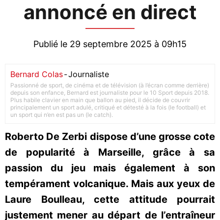
annoncé en direct
Publié le 29 septembre 2025 à 09h15
Bernard Colas
-
Journaliste
Passionné de sport, de cinéma et de télévision (à l’écran comme derrière)
depuis son enfance, Bernard est journaliste pour le 10 Sport depuis 2018.
Plus habile clavier en main que ballon au pied, il décide de couvrir
principalement un sport adulé, critiqué et détesté à la fois (le football) et
un sport qui n’en est pas un (le catch).
Roberto De Zerbi dispose d’une grosse cote
de popularité à Marseille, grâce à sa
passion du jeu mais également à son
tempérament volcanique. Mais aux yeux de
Laure Boulleau, cette attitude pourrait
justement mener au départ de l’entraîneur