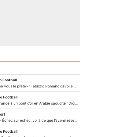
 Football
«On l’achète et on vous le prête» : Fabrizio Romano dévoile déjà la stratégie du PSG avec le transfert de Zion Suzuki !
o Football
De l’équipe de France à un pont d’or en Arabie saoudite : Didier Deschamps a donné sa réponse !
ort
Tour de France - Échec sur échec, voilà ce que l’avenir réserve à Paul Seixas : «Tant qu’il y aura un Pogacar comme celui-là...»
o Football