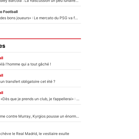
Transfert de Bradley Barcola : La «discussion un peu lunaire» qui l'a convaincu de quitter le PSG, son entourage est pointé du doigt
o Football
«Ça peut attirer des bons joueurs» : Le mercato du PSG va faire des victimes dans l'effectif de Luis Enrique ?
es
ll
ilà l'homme qui a tout gâché !
ll
n transfert obligatoire cet été ?
ll
Mercato - OM - «Dès que je prends un club, je t’appellerai» : La promesse de Marcelino au moment de claquer la porte
Victime de racisme contre Murray, Kyrgios pousse un énorme coup de gueule !
hève le Real Madrid, le vestiaire exulte