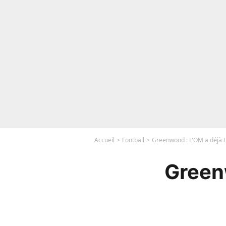
Accueil
Football
Greenwood : L'OM a déjà t
Green