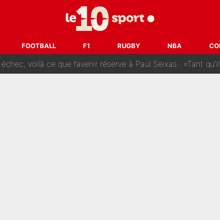
prête» : Fabrizio Romano dévoile déjà la stratégie du PSG avec
 pont d’or en Arabie saoudite : Didier Deschamps a donné sa
FOOTBALL
F1
RUGBY
NBA
CO
hec, voilà ce que l’avenir réserve à Paul Seixas : «Tant qu’il y
: La «discussion un peu lunaire» qui l'a convaincu de quitter le PS
oueurs» : Le mercato du PSG va faire des victimes dans l'effe