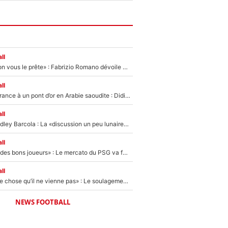
ll
«On l’achète et on vous le prête» : Fabrizio Romano dévoile déjà la stratégie du PSG avec le transfert de Zion Suzuki !
ll
De l’équipe de France à un pont d’or en Arabie saoudite : Didier Deschamps a donné sa réponse !
ll
Transfert de Bradley Barcola : La «discussion un peu lunaire» qui l'a convaincu de quitter le PSG, son entourage est pointé du doigt
ll
«Ça peut attirer des bons joueurs» : Le mercato du PSG va faire des victimes dans l'effectif de Luis Enrique ?
ll
«C’est une bonne chose qu’il ne vienne pas» : Le soulagement de l'After Foot après le transfert avorté de Yan Diomandé au PSG
NEWS FOOTBALL