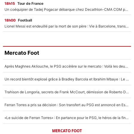
18h15
Tour de France
Un coéquipier de Tadej Pogacar débarque chez Decathlon-CMA CGM pour épauler Paul Seixas : «Mes meilleures années sont à venir»
18h00
Football
Lionel Messi est endeuillé par la mort de son père : Vie à Barcelone, transfert au PSG... voilà comment Jorge Messi a joué un rôle essentiel dans sa carrière !
Mercato Foot
Après Maghnes Akliouche, le PSG accèlère sur le mercato : Voilà les deux nouvelles recrues qui vont signer la semaine prochaine ?
Un record bientôt explosé grâce à Bradley Barcola et Ibrahim Mbaye : Le PSG sur le point de réaliser un mercato historique ?
Trahison de Longoria, secrets de Frank McCourt, démission de Roberto De Zerbi : Medhi Benatia se lâche sur son départ de l'OM et fait d'importantes révélations
Ferran Torres a pris sa décision : Son transfert au PSG est annoncé en Espagne !
«Le suicide de Ferran Torres» : En partance pour le PSG, le héros de la finale de la Coupe du monde s'attire les foudres de la presse espagnole !
MERCATO FOOT