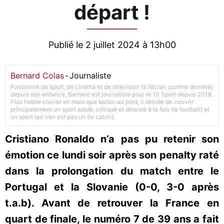
départ !
Publié le 2 juillet 2024 à 13h00
Bernard Colas
-
Journaliste
Passionné de sport, de cinéma et de télévision (à l’écran comme derrière)
depuis son enfance, Bernard est journaliste pour le 10 Sport depuis 2018.
Plus habile clavier en main que ballon au pied, il décide de couvrir
principalement un sport adulé, critiqué et détesté à la fois (le football) et
un sport qui n’en est pas un (le catch).
Cristiano Ronaldo n’a pas pu retenir son
émotion ce lundi soir après son penalty raté
dans la prolongation du match entre le
Portugal et la Slovanie (0-0, 3-0 après
t.a.b). Avant de retrouver la France en
quart de finale, le numéro 7 de 39 ans a fait