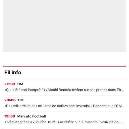
Fil info
21h00
OM
«Ç'a a été mal interprêté» : Medhi Benatia revient sur ses propos dans The Bridge et précise ses conditions pour rejoindre le PSG !
20h00
OM
«Des milliards et des milliards de dollars sont investis» : Pendant que l'OM est en pleine crise financière, Frank McCourt lance un nouveau projet à 260M€ !
19h00
Mercato Football
Après Maghnes Akliouche, le PSG accèlère sur le mercato : Voilà les deux nouvelles recrues qui vont signer la semaine prochaine ?