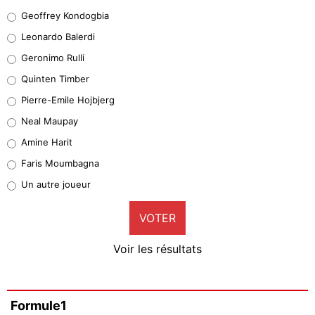
Geoffrey Kondogbia
Geoffrey Kondogbia
38%
Leonardo Balerdi
Leonardo Balerdi
Geronimo Rulli
32%
Quinten Timber
Geronimo Rulli
Pierre-Emile Hojbjerg
5%
Neal Maupay
Quinten Timber
Amine Harit
1%
Faris Moumbagna
Pierre-Emile Hojbjerg
Un autre joueur
9%
VOTER
Neal Maupay
4%
Voir les résultats
Amine Harit
3%
Faris Moumbagna
Formule1