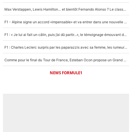
4%
Max Verstappen, Lewis Hamilton… et bientôt Fernando Alonso ? Le classement des pilotes les mieux payés en Formule 1 risque de changer !
Un autre joueur
5%
F1 - Alpine signe un accord «impensable» et va entrer dans une nouvelle dimension : Grande nouvelle pour Pierre Gasly !
1656 personnes ont participé aux votes.
F1 : « Je lui ai fait un câlin, puis j’ai dû partir...», le témoignage émouvant de Max Verstappen sur sa fille
F1 : Charles Leclerc surpris par les paparazzis avec sa femme, les rumeurs étaient vraies !
Comme pour le final du Tour de France, Esteban Ocon propose un Grand Prix de Formule 1 à Paris : «Autour de l’Arc de Triomphe, ce serait génial» !
NEWS FORMULE1