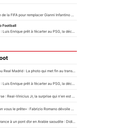
Du PSG à la tête de la FIFA pour remplacer Gianni Infantino ? «Il serait un mauvais président», le patron de la Liga s'attaque à Nasser Al-Khelaïfi !
 Football
Bradley Barcola : Luis Enrique prêt à l’écarter au PSG, la décision qui va accélérer son transfert à Liverpool ?
oot
Yan Diomandé au Real Madrid : La photo qui met fin au transfert de l’été !
Bradley Barcola : Luis Enrique prêt à l’écarter au PSG, la décision qui va accélérer son transfert à Liverpool ?
Mercato - Analyse : Real-Vinicius Jr, la surprise qui n'en est pas une...
«On l’achète et on vous le prête» : Fabrizio Romano dévoile déjà la stratégie du PSG avec le transfert de Zion Suzuki !
De l’équipe de France à un pont d’or en Arabie saoudite : Didier Deschamps a donné sa réponse !