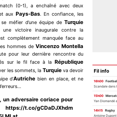
match (0-1), a enchaîné avec deux
Pays-Bas
t aux
. En confiance, les
Turquie
s se méfier d’une équipe de
 une victoire inaugurale contre la
’est complètement manquée face au
Vincenzo Montella
 les hommes de
ute pour leur dernière rencontre du
République
s sur le fil face à la
Turquie
uver les sommets, la
va devoir
Fil info
Autriche
ipe d’
bien en place, et ne
16h00
Footbal
erreurs...
15h00
Mercato
, un adversaire coriace pour
ps://t.co/gCDaDJXhdm
14h15
Rugby
Y5LMLat