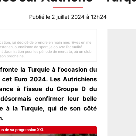
Publié le 2 juillet 2024 à 12h24
tion, j’ai décidé de prendre en main mes rêves en me
ster en journalisme de sport, je couvre l’actualité
ant d’admiration pour les période de mercato, où un club
ison prochaine.
ffronte la Turquie à l’occasion du
 cet Euro 2024. Les Autrichiens
rance à l’issue du Groupe D du
 désormais confirmer leur belle
 à la Turquie, qui de son côté
n.