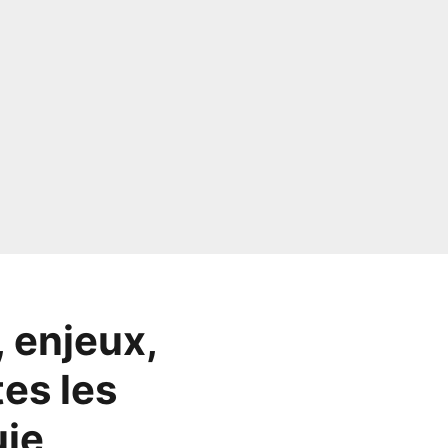
 enjeux,
tes les
uie