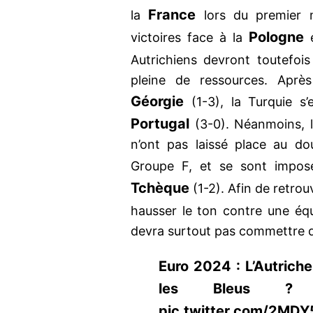
France
la
lors du premier 
Pologne
victoires face à la
e
Autrichiens devront toutefoi
pleine de ressources. Après
Géorgie
(1-3), la Turquie s
Portugal
(3-0). Néanmoins,
n’ont pas laissé place au do
Groupe F, et se sont imposé
Tchèque
(1-2). Afin de retro
hausser le ton contre une équ
devra surtout pas commettre d’
Euro 2024 : L’Autriche
les Bleus ? htt
pic.twitter.com/2MD