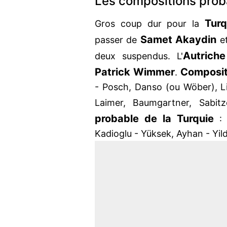
Les compositions prob
Turq
Gros coup dur pour la
Samet Akaydin
passer de
et
Autriche
deux suspendus. L'
Patrick Wimmer
Composit
.
- Posch, Danso (ou Wöber), Li
Laimer, Baumgartner, Sabit
probable de la Turquie
:
Kadioglu - Yüksek, Ayhan - Yild