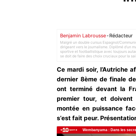
Benjamin Labrousse
-
Rédacteur
Malgré un double cursus Espagnol/Communica
dirigeant vers le journalisme. Diplômé d’un ma
sportive et footballistique avec toujours aut
se doit de faire des choix cruciaux pour la sa
Ce mardi soir, l’Autriche a
dernier 8ème de finale de
ont terminé devant la F
premier tour, et doivent
montée en puissance face
s’est fait peur. Présentatio