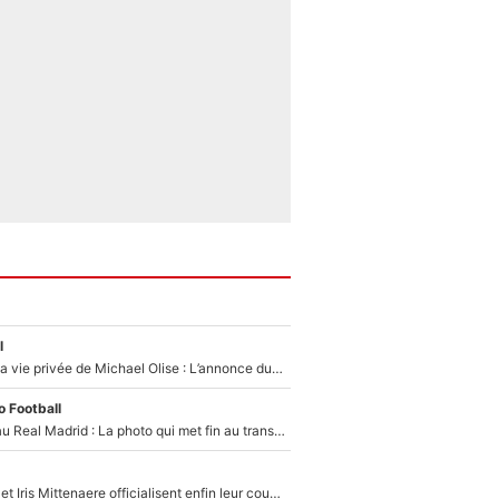
l
Scandale dans la vie privée de Michael Olise : L’annonce du Bayern Munich sur son enfant caché
 Football
Yan Diomandé au Real Madrid : La photo qui met fin au transfert de l’été !
Antoine Dupont et Iris Mittenaere officialisent enfin leur couple : La photo qui enflamme les réseaux sociaux