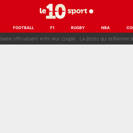
e de Michael Olise : L’annonce du Bayern Munich sur son enf
 : La photo qui met fin au transfert de l’été !
FOOTBALL
F1
RUGBY
NBA
CO
naere officialisent enfin leur couple : La photo qui enflamme 
emplacer Gianni Infantino ? «Il serait un mauvais président», le patron de
ue prêt à l’écarter au PSG, la décision qui va accélérer son tr