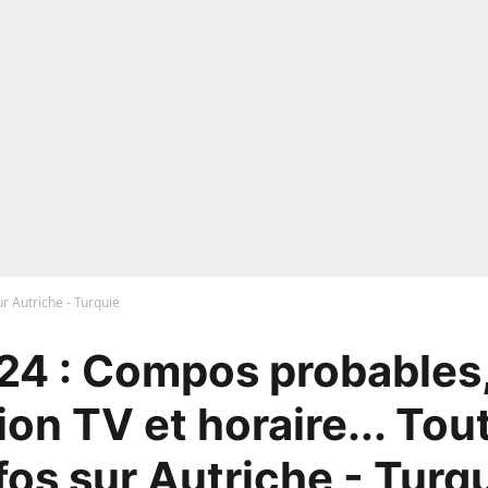
ur Autriche - Turquie
24 : Compos probables,
ion TV et horaire... Tou
fos sur Autriche - Turq