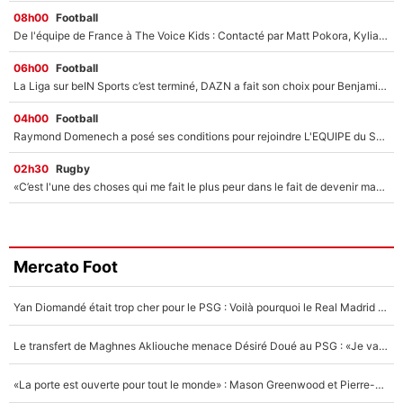
08h00
Football
De l'équipe de France à The Voice Kids : Contacté par Matt Pokora, Kylian Mbappé a accepté de jouer un rôle inédit sur TF1 !
06h00
Football
La Liga sur beIN Sports c’est terminé, DAZN a fait son choix pour Benjamin Da Silva et Omar Da Fonseca !
04h00
Football
Raymond Domenech a posé ses conditions pour rejoindre L'EQUIPE du Soir : Il refuse de faire l'émission avec un autre chroniqueur !
02h30
Rugby
«C’est l'une des choses qui me fait le plus peur dans le fait de devenir maman» : En couple avec Antoine Dupont, Iris Mittenaere s'inquiète déjà pour ses futurs enfants !
Mercato Foot
Yan Diomandé était trop cher pour le PSG : Voilà pourquoi le Real Madrid a accepté de payer la somme record de 140M€ pour boucler son transfert !
Le transfert de Maghnes Akliouche menace Désiré Doué au PSG : «Je valide à 200%»
«La porte est ouverte pour tout le monde» : Mason Greenwood et Pierre-Emerick Aubameyang ont quitté l'OM, Amine Gouiri balance sur la suite du mercato et sur la réaction du vestiaire !