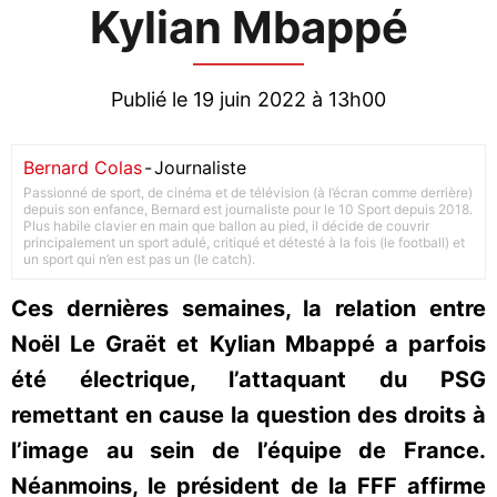
Kylian Mbappé
Publié le 19 juin 2022 à 13h00
Bernard Colas
-
Journaliste
Passionné de sport, de cinéma et de télévision (à l’écran comme derrière)
depuis son enfance, Bernard est journaliste pour le 10 Sport depuis 2018.
Plus habile clavier en main que ballon au pied, il décide de couvrir
principalement un sport adulé, critiqué et détesté à la fois (le football) et
un sport qui n’en est pas un (le catch).
Ces dernières semaines, la relation entre
Noël Le Graët et Kylian Mbappé a parfois
été électrique, l’attaquant du PSG
remettant en cause la question des droits à
l’image au sein de l’équipe de France.
Néanmoins, le président de la FFF affirme