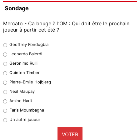
Sondage
Mercato - Ça bouge à l’OM : Qui doit être le prochain
joueur à partir cet été ?
Geoffrey Kondogbia
Geoffrey Kondogbia
38%
Leonardo Balerdi
Leonardo Balerdi
Geronimo Rulli
32%
Quinten Timber
Geronimo Rulli
Pierre-Emile Hojbjerg
5%
Neal Maupay
Quinten Timber
Amine Harit
1%
Faris Moumbagna
Pierre-Emile Hojbjerg
Un autre joueur
9%
VOTER
Neal Maupay