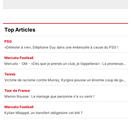
Top Articles
PSG
«Détester à vie», Stéphane Guy dans une embrouille à cause du PSG !
Mercato Football
Mercato - OM - «Dès que je prends un club, je t’appellerai» : La promesse de Marcelino au moment de claquer la porte
Tennis
Victime de racisme contre Murray, Kyrgios pousse un énorme coup de gueule !
Tour de France
Marion Rousse : Le mariage que personne n'a vu venir !
Mercato Football
Kylian Mbappé, un transfert obligatoire cet été ?