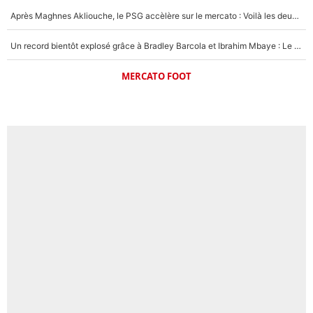
Après Maghnes Akliouche, le PSG accèlère sur le mercato : Voilà les deux nouvelles recrues qui vont signer la semaine prochaine ?
Un record bientôt explosé grâce à Bradley Barcola et Ibrahim Mbaye : Le PSG sur le point de réaliser un mercato historique ?
MERCATO FOOT