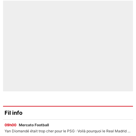
Fil info
09h00
Mercato Football
Yan Diomandé était trop cher pour le PSG : Voilà pourquoi le Real Madrid a accepté de payer la somme record de 140M€ pour boucler son transfert !