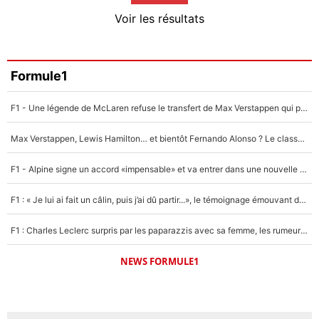
4%
Voir les résultats
Amine Harit
3%
Faris Moumbagna
Formule1
4%
F1 - Une légende de McLaren refuse le transfert de Max Verstappen qui pourrait «faire des vagues» et plomber l'ambiance dans l'équipe
Un autre joueur
5%
Max Verstappen, Lewis Hamilton… et bientôt Fernando Alonso ? Le classement des pilotes les mieux payés en Formule 1 risque de changer !
1667 personnes ont participé aux votes.
F1 - Alpine signe un accord «impensable» et va entrer dans une nouvelle dimension : Grande nouvelle pour Pierre Gasly !
F1 : « Je lui ai fait un câlin, puis j’ai dû partir...», le témoignage émouvant de Max Verstappen sur sa fille
F1 : Charles Leclerc surpris par les paparazzis avec sa femme, les rumeurs étaient vraies !
NEWS FORMULE1