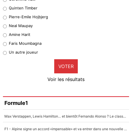
32%
Quinten Timber
Geronimo Rulli
Pierre-Emile Hojbjerg
5%
Neal Maupay
Quinten Timber
Amine Harit
1%
Faris Moumbagna
Pierre-Emile Hojbjerg
Un autre joueur
9%
VOTER
Neal Maupay
4%
Voir les résultats
Amine Harit
3%
Faris Moumbagna
Formule1
4%
Max Verstappen, Lewis Hamilton… et bientôt Fernando Alonso ? Le classement des pilotes les mieux payés en Formule 1 risque de changer !
Un autre joueur
5%
F1 - Alpine signe un accord «impensable» et va entrer dans une nouvelle dimension : Grande nouvelle pour Pierre Gasly !