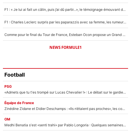
1618 personnes ont participé aux votes.
F1 : « Je lui ai fait un câlin, puis j’ai dû partir...», le témoignage émouvant de Max Verstappen sur sa fille
F1 : Charles Leclerc surpris par les paparazzis avec sa femme, les rumeurs étaient vraies !
Comme pour le final du Tour de France, Esteban Ocon propose un Grand Prix de Formule 1 à Paris : «Autour de l’Arc de Triomphe, ce serait génial» !
NEWS FORMULE1
Football
PSG
«Admets que tu t'es trompé sur Lucas Chevalier !» : Le débat sur le gardien du PSG vire au clash à l'After Foot
Équipe de France
Zinédine Zidane et Didier Deschamps : «Ils n’étaient pas proches», les confidences d’un membre de l’équipe de France 1998 sur leur relation spéciale
OM
Medhi Benatia s'est «senti trahi» par Pablo Longoria : Quelques semaines après son départ, l'ancien directeur de football de l'OM règle ses comptes