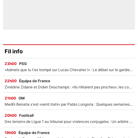
Fil info
23h00
PSG
«Admets que tu t'es trompé sur Lucas Chevalier !» : Le débat sur le gardien du PSG vire au clash à l'After Foot
22h00
Équipe de France
Zinédine Zidane et Didier Deschamps : «Ils n’étaient pas proches», les confidences d’un membre de l’équipe de France 1998 sur leur relation spéciale
21h00
OM
Medhi Benatia s'est «senti trahi» par Pablo Longoria : Quelques semaines après son départ, l'ancien directeur de football de l'OM règle ses comptes
20h00
Football
Des terrains de Ligue 1 au tribunal pour violences conjugales : Un arbitre français encourt une peine de 18 mois de prison !
19h00
Équipe de France