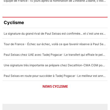
Equipe de France : 10 jours après la nomination de Zinedine Zidane, c'est au tour de son fils de prendre un nouveau départ !
Cyclisme
La signature du grand rival de Paul Seixas est confirmée... et c'est une excellente nouvelle pour l'équipe Decathlon-CMA CGM !
Tour de France - Échec sur échec, voilà ce que l’avenir réserve à Paul Seixas : «Tant qu’il y aura un Pogacar comme celui-là...»
Paul Seixas chez UAE avec Tadej Pogacar : Le transfert qui effraie le peloton, «c’est la pire des choses qui puisse arriver»
Une signature très importante se prépare chez Decathlon-CMA CGM pour aider Paul Seixas à gagner le Tour de France 2027
Paul Seixas en route pour succéder à Tadej Pogacar : Le meilleur est annoncé pour l’avenir de la pépite française
NEWS CYCLISME