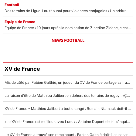
Football
Des terrains de Ligue 1 au tribunal pour violences conjugales : Un arbitre français encourt une peine de 18 mois de prison !
Équipe de France
Equipe de France : 10 jours après la nomination de Zinedine Zidane, c'est au tour de son fils de prendre un nouveau départ !
NEWS FOOTBALL
XV de France
Mis de côté par Fabien Galthié, un joueur du XV de France partage sa frustration : «ils ne me l’ont pas dit tout de suite»
La raison d'être de Matthieu Jalibert en dehors des terrains de rugby : «Ça m'atteint autant que si tu touches à un membre de ma famille»
XV de France - Matthieu Jalibert a tout changé : Romain Ntamack doit-il s’inquiéter pour sa place à un an de la Coupe du monde ?
«Le XV de France est meilleur avec Lucu» : Antoine Dupont doit-il s’inquiéter pour sa place ?
Le XV de France a trouvé son remplaçant : Fabien Galthié doit-il se passer d'Antoine Dupont ?