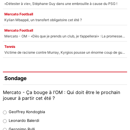
«Détester à vie», Stéphane Guy dans une embrouille à cause du PSG !
Mercato Football
Kylian Mbappé, un transfert obligatoire cet été ?
Mercato Football
Mercato - OM - «Dès que je prends un club, je t’appellerai» : La promesse de Marcelino au moment de claquer la porte
Tennis
Victime de racisme contre Murray, Kyrgios pousse un énorme coup de gueule !
Sondage
Mercato - Ça bouge à l’OM : Qui doit être le prochain
joueur à partir cet été ?
Geoffrey Kondogbia
Geoffrey Kondogbia
38%
Leonardo Balerdi
Leonardo Balerdi
Geronimo Rulli