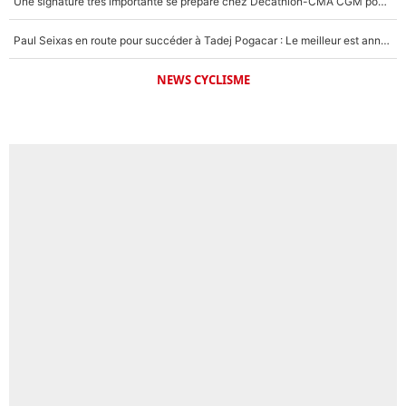
Une signature très importante se prépare chez Decathlon-CMA CGM pour aider Paul Seixas à gagner le Tour de France 2027
Paul Seixas en route pour succéder à Tadej Pogacar : Le meilleur est annoncé pour l’avenir de la pépite française
NEWS CYCLISME