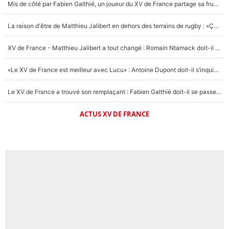
Mis de côté par Fabien Galthié, un joueur du XV de France partage sa frustration : «ils ne me l’ont pas dit tout de suite»
La raison d'être de Matthieu Jalibert en dehors des terrains de rugby : «Ça m'atteint autant que si tu touches à un membre de ma famille»
XV de France - Matthieu Jalibert a tout changé : Romain Ntamack doit-il s’inquiéter pour sa place à un an de la Coupe du monde ?
«Le XV de France est meilleur avec Lucu» : Antoine Dupont doit-il s’inquiéter pour sa place ?
Le XV de France a trouvé son remplaçant : Fabien Galthié doit-il se passer d'Antoine Dupont ?
ACTUS XV DE FRANCE