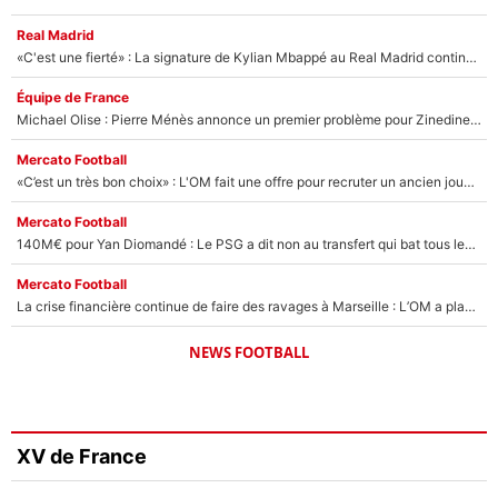
Real Madrid
«C'est une fierté» : La signature de Kylian Mbappé au Real Madrid continue de régaler l'Espagne
Équipe de France
Michael Olise : Pierre Ménès annonce un premier problème pour Zinedine Zidane en équipe de France
Mercato Football
«C’est un très bon choix» : L'OM fait une offre pour recruter un ancien joueur du PSG... et c'est validé dans l'After Foot !
Mercato Football
140M€ pour Yan Diomandé : Le PSG a dit non au transfert qui bat tous les records sur le mercato
Mercato Football
La crise financière continue de faire des ravages à Marseille : L’OM a placé 12 joueurs sur le marché des transferts… et ça pourrait lui rapporter près de 100M€ !
NEWS FOOTBALL
XV de France