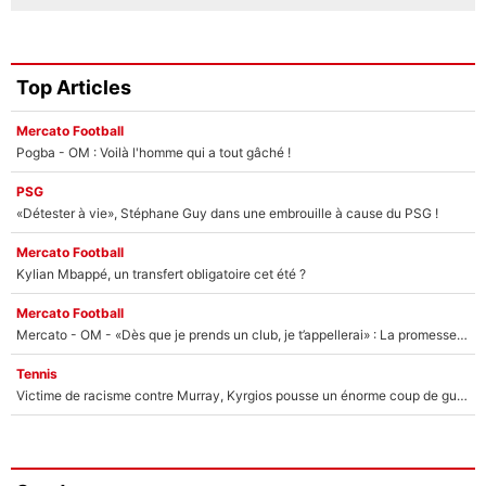
Top Articles
Mercato Football
Pogba - OM : Voilà l'homme qui a tout gâché !
PSG
«Détester à vie», Stéphane Guy dans une embrouille à cause du PSG !
Mercato Football
Kylian Mbappé, un transfert obligatoire cet été ?
Mercato Football
Mercato - OM - «Dès que je prends un club, je t’appellerai» : La promesse de Marcelino au moment de claquer la porte
Tennis
Victime de racisme contre Murray, Kyrgios pousse un énorme coup de gueule !