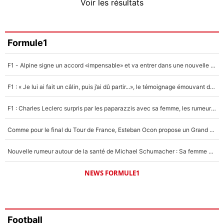
Voir les résultats
Amine Harit
3%
Faris Moumbagna
Formule1
5%
F1 - Alpine signe un accord «impensable» et va entrer dans une nouvelle dimension : Grande nouvelle pour Pierre Gasly !
Un autre joueur
5%
F1 : « Je lui ai fait un câlin, puis j’ai dû partir...», le témoignage émouvant de Max Verstappen sur sa fille
1547 personnes ont participé aux votes.
F1 : Charles Leclerc surpris par les paparazzis avec sa femme, les rumeurs étaient vraies !
Comme pour le final du Tour de France, Esteban Ocon propose un Grand Prix de Formule 1 à Paris : «Autour de l’Arc de Triomphe, ce serait génial» !
Nouvelle rumeur autour de la santé de Michael Schumacher : Sa femme Corinna sort du silence
NEWS FORMULE1
Football