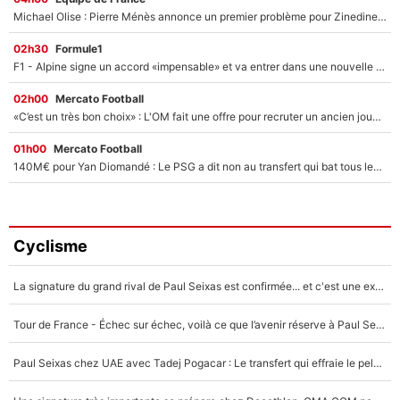
Michael Olise : Pierre Ménès annonce un premier problème pour Zinedine Zidane en équipe de France
02h30
Formule1
F1 - Alpine signe un accord «impensable» et va entrer dans une nouvelle dimension : Grande nouvelle pour Pierre Gasly !
02h00
Mercato Football
«C’est un très bon choix» : L'OM fait une offre pour recruter un ancien joueur du PSG... et c'est validé dans l'After Foot !
01h00
Mercato Football
140M€ pour Yan Diomandé : Le PSG a dit non au transfert qui bat tous les records sur le mercato
Cyclisme
La signature du grand rival de Paul Seixas est confirmée... et c'est une excellente nouvelle pour l'équipe Decathlon-CMA CGM !
Tour de France - Échec sur échec, voilà ce que l’avenir réserve à Paul Seixas : «Tant qu’il y aura un Pogacar comme celui-là...»
Paul Seixas chez UAE avec Tadej Pogacar : Le transfert qui effraie le peloton, «c’est la pire des choses qui puisse arriver»