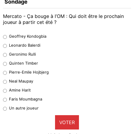
Sondage
Mercato - Ça bouge à l’OM : Qui doit être le prochain
joueur à partir cet été ?
Geoffrey Kondogbia
Geoffrey Kondogbia
38%
Leonardo Balerdi
Leonardo Balerdi
Geronimo Rulli
32%
Quinten Timber
Geronimo Rulli
Pierre-Emile Hojbjerg
5%
Neal Maupay
Quinten Timber
Amine Harit
1%
Faris Moumbagna
Pierre-Emile Hojbjerg
Un autre joueur
9%
VOTER
Neal Maupay
4%