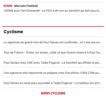
01h00
Mercato Football
140M€ pour Yan Diomandé : Le PSG a dit non au transfert qui bat tous les records sur le mercato
Cyclisme
La signature du grand rival de Paul Seixas est confirmée... et c'est une excellente nouvelle pour l'équipe Decathlon-CMA CGM !
Tour de France - Échec sur échec, voilà ce que l’avenir réserve à Paul Seixas : «Tant qu’il y aura un Pogacar comme celui-là...»
Paul Seixas chez UAE avec Tadej Pogacar : Le transfert qui effraie le peloton, «c’est la pire des choses qui puisse arriver»
Une signature très importante se prépare chez Decathlon-CMA CGM pour aider Paul Seixas à gagner le Tour de France 2027
Paul Seixas en route pour succéder à Tadej Pogacar : Le meilleur est annoncé pour l’avenir de la pépite française
NEWS CYCLISME