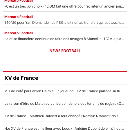
Mercato Football
«C’est un très bon choix» : L'OM fait une offre pour recruter un ancien joueur du PSG... et c'est validé dans l'After Foot !
Mercato Football
140M€ pour Yan Diomandé : Le PSG a dit non au transfert qui bat tous les records sur le mercato
Mercato Football
La crise financière continue de faire des ravages à Marseille : L’OM a placé 12 joueurs sur le marché des transferts… et ça pourrait lui rapporter près de 100M€ !
NEWS FOOTBALL
XV de France
Mis de côté par Fabien Galthié, un joueur du XV de France partage sa frustration : «ils ne me l’ont pas dit tout de suite»
La raison d'être de Matthieu Jalibert en dehors des terrains de rugby : «Ça m'atteint autant que si tu touches à un membre de ma famille»
XV de France - Matthieu Jalibert a tout changé : Romain Ntamack doit-il s’inquiéter pour sa place à un an de la Coupe du monde ?
«Le XV de France est meilleur avec Lucu» : Antoine Dupont doit-il s’inquiéter pour sa place ?