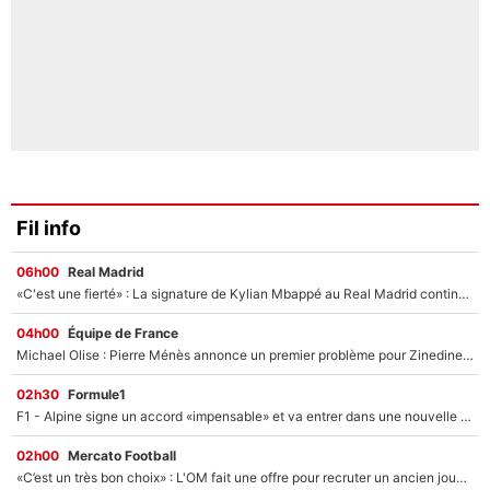
Fil info
06h00
Real Madrid
«C'est une fierté» : La signature de Kylian Mbappé au Real Madrid continue de régaler l'Espagne
04h00
Équipe de France
Michael Olise : Pierre Ménès annonce un premier problème pour Zinedine Zidane en équipe de France
02h30
Formule1
F1 - Alpine signe un accord «impensable» et va entrer dans une nouvelle dimension : Grande nouvelle pour Pierre Gasly !
02h00
Mercato Football
«C’est un très bon choix» : L'OM fait une offre pour recruter un ancien joueur du PSG... et c'est validé dans l'After Foot !