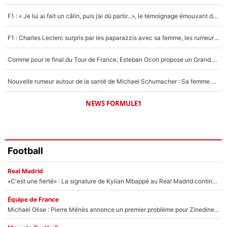
5%
F1 : « Je lui ai fait un câlin, puis j’ai dû partir...», le témoignage émouvant de Max Verstappen sur sa fille
1545 personnes ont participé aux votes.
F1 : Charles Leclerc surpris par les paparazzis avec sa femme, les rumeurs étaient vraies !
Comme pour le final du Tour de France, Esteban Ocon propose un Grand Prix de Formule 1 à Paris : «Autour de l’Arc de Triomphe, ce serait génial» !
Nouvelle rumeur autour de la santé de Michael Schumacher : Sa femme Corinna sort du silence
NEWS FORMULE1
Football
Real Madrid
«C'est une fierté» : La signature de Kylian Mbappé au Real Madrid continue de régaler l'Espagne
Équipe de France
Michael Olise : Pierre Ménès annonce un premier problème pour Zinedine Zidane en équipe de France