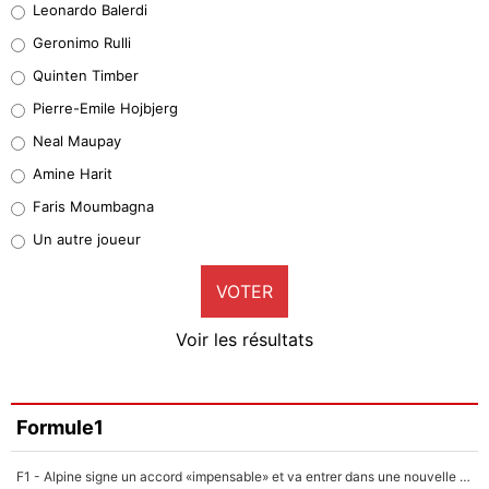
Leonardo Balerdi
Leonardo Balerdi
Geronimo Rulli
32%
Quinten Timber
Geronimo Rulli
Pierre-Emile Hojbjerg
5%
Neal Maupay
Quinten Timber
Amine Harit
1%
Faris Moumbagna
Pierre-Emile Hojbjerg
Un autre joueur
9%
VOTER
Neal Maupay
4%
Voir les résultats
Amine Harit
3%
Faris Moumbagna
Formule1
5%
F1 - Alpine signe un accord «impensable» et va entrer dans une nouvelle dimension : Grande nouvelle pour Pierre Gasly !
Un autre joueur