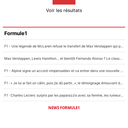
4%
Voir les résultats
Amine Harit
3%
Faris Moumbagna
Formule1
4%
F1 - Une légende de McLaren refuse le transfert de Max Verstappen qui pourrait «faire des vagues» et plomber l'ambiance dans l'équipe
Un autre joueur
5%
Max Verstappen, Lewis Hamilton… et bientôt Fernando Alonso ? Le classement des pilotes les mieux payés en Formule 1 risque de changer !
1675 personnes ont participé aux votes.
F1 - Alpine signe un accord «impensable» et va entrer dans une nouvelle dimension : Grande nouvelle pour Pierre Gasly !
F1 : « Je lui ai fait un câlin, puis j’ai dû partir...», le témoignage émouvant de Max Verstappen sur sa fille
F1 : Charles Leclerc surpris par les paparazzis avec sa femme, les rumeurs étaient vraies !
NEWS FORMULE1