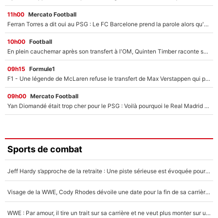
11h00
Mercato Football
Ferran Torres a dit oui au PSG : Le FC Barcelone prend la parole alors qu'un transfert de l'attaquant espagnol prend forme
10h00
Football
En plein cauchemar après son transfert à l'OM, Quinten Timber raconte ses doutes après sa signature à Marseille
09h15
Formule1
F1 - Une légende de McLaren refuse le transfert de Max Verstappen qui pourrait «faire des vagues» et plomber l'ambiance dans l'équipe
09h00
Mercato Football
Yan Diomandé était trop cher pour le PSG : Voilà pourquoi le Real Madrid a accepté de payer la somme record de 140M€ pour boucler son transfert !
Sports de combat
Jeff Hardy s’approche de la retraite : Une piste sérieuse est évoquée pour la reconversion de la légende de la WWE
Visage de la WWE, Cody Rhodes dévoile une date pour la fin de sa carrière dans le catch
WWE : Par amour, il tire un trait sur sa carrière et ne veut plus monter sur un ring de catch