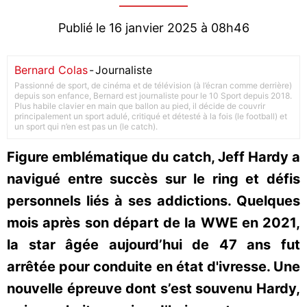
Publié le 16 janvier 2025 à 08h46
Bernard Colas
-
Journaliste
Passionné de sport, de cinéma et de télévision (à l’écran comme derrière)
depuis son enfance, Bernard est journaliste pour le 10 Sport depuis 2018.
Plus habile clavier en main que ballon au pied, il décide de couvrir
principalement un sport adulé, critiqué et détesté à la fois (le football) et
un sport qui n’en est pas un (le catch).
Figure emblématique du catch, Jeff Hardy a
navigué entre succès sur le ring et défis
personnels liés à ses addictions. Quelques
mois après son départ de la WWE en 2021,
la star âgée aujourd’hui de 47 ans fut
arrêtée pour conduite en état d'ivresse. Une
nouvelle épreuve dont s’est souvenu Hardy,