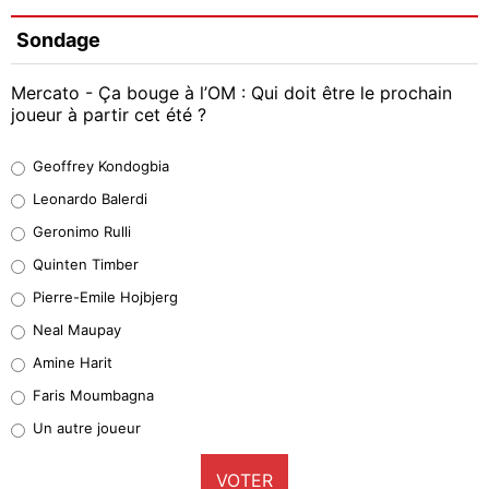
Sondage
Mercato - Ça bouge à l’OM : Qui doit être le prochain
joueur à partir cet été ?
Geoffrey Kondogbia
Geoffrey Kondogbia
38%
Leonardo Balerdi
Leonardo Balerdi
Geronimo Rulli
32%
Quinten Timber
Geronimo Rulli
Pierre-Emile Hojbjerg
5%
Neal Maupay
Quinten Timber
Amine Harit
1%
Faris Moumbagna
Pierre-Emile Hojbjerg
Un autre joueur
9%
VOTER
Neal Maupay