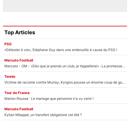
Top Articles
PSG
«Détester à vie», Stéphane Guy dans une embrouille à cause du PSG !
Mercato Football
Mercato - OM - «Dès que je prends un club, je t’appellerai» : La promesse de Marcelino au moment de claquer la porte
Tennis
Victime de racisme contre Murray, Kyrgios pousse un énorme coup de gueule !
Tour de France
Marion Rousse : Le mariage que personne n'a vu venir !
Mercato Football
Kylian Mbappé, un transfert obligatoire cet été ?