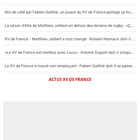
Mis de côté par Fabien Galthié, un joueur du XV de France partage sa frustration : «ils ne me l’ont pas dit tout de suite»
La raison d'être de Matthieu Jalibert en dehors des terrains de rugby : «Ça m'atteint autant que si tu touches à un membre de ma famille»
XV de France - Matthieu Jalibert a tout changé : Romain Ntamack doit-il s’inquiéter pour sa place à un an de la Coupe du monde ?
«Le XV de France est meilleur avec Lucu» : Antoine Dupont doit-il s’inquiéter pour sa place ?
Le XV de France a trouvé son remplaçant : Fabien Galthié doit-il se passer d'Antoine Dupont ?
ACTUS XV DE FRANCE