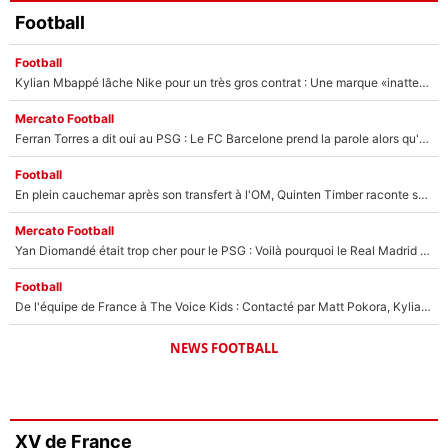
Football
Football
Kylian Mbappé lâche Nike pour un très gros contrat : Une marque «inattendue» va frapper très fort
Mercato Football
Ferran Torres a dit oui au PSG : Le FC Barcelone prend la parole alors qu'un transfert de l'attaquant espagnol prend forme
Football
En plein cauchemar après son transfert à l'OM, Quinten Timber raconte ses doutes après sa signature à Marseille
Mercato Football
Yan Diomandé était trop cher pour le PSG : Voilà pourquoi le Real Madrid a accepté de payer la somme record de 140M€ pour boucler son transfert !
Football
De l'équipe de France à The Voice Kids : Contacté par Matt Pokora, Kylian Mbappé a accepté de jouer un rôle inédit sur TF1 !
NEWS FOOTBALL
XV de France