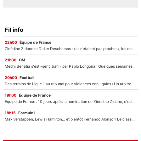
Fil info
22h00
Équipe de France
Zinédine Zidane et Didier Deschamps : «Ils n’étaient pas proches», les confidences d’un membre de l’équipe de France 1998 sur leur relation spéciale
21h00
OM
Medhi Benatia s'est «senti trahi» par Pablo Longoria : Quelques semaines après son départ, l'ancien directeur de football de l'OM règle ses comptes
20h00
Football
Des terrains de Ligue 1 au tribunal pour violences conjugales : Un arbitre français encourt une peine de 18 mois de prison !
19h00
Équipe de France
Equipe de France : 10 jours après la nomination de Zinedine Zidane, c'est au tour de son fils de prendre un nouveau départ !
18h15
Formule1
Max Verstappen, Lewis Hamilton… et bientôt Fernando Alonso ? Le classement des pilotes les mieux payés en Formule 1 risque de changer !