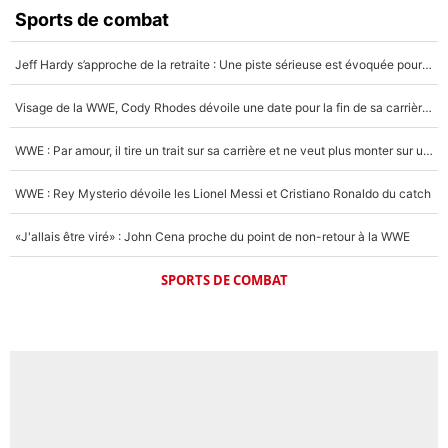
Sports de combat
Jeff Hardy s’approche de la retraite : Une piste sérieuse est évoquée pour la reconversion de la légende de la WWE
Visage de la WWE, Cody Rhodes dévoile une date pour la fin de sa carrière dans le catch
WWE : Par amour, il tire un trait sur sa carrière et ne veut plus monter sur un ring de catch
WWE : Rey Mysterio dévoile les Lionel Messi et Cristiano Ronaldo du catch
«J'allais être viré» : John Cena proche du point de non-retour à la WWE
SPORTS DE COMBAT