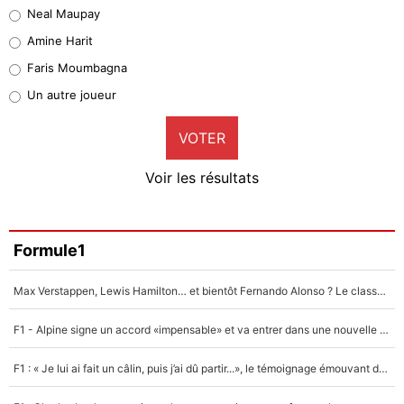
Neal Maupay
Quinten Timber
Amine Harit
1%
Faris Moumbagna
Pierre-Emile Hojbjerg
Un autre joueur
9%
VOTER
Neal Maupay
4%
Voir les résultats
Amine Harit
3%
Faris Moumbagna
Formule1
4%
Max Verstappen, Lewis Hamilton… et bientôt Fernando Alonso ? Le classement des pilotes les mieux payés en Formule 1 risque de changer !
Un autre joueur
5%
F1 - Alpine signe un accord «impensable» et va entrer dans une nouvelle dimension : Grande nouvelle pour Pierre Gasly !
1615 personnes ont participé aux votes.
F1 : « Je lui ai fait un câlin, puis j’ai dû partir...», le témoignage émouvant de Max Verstappen sur sa fille