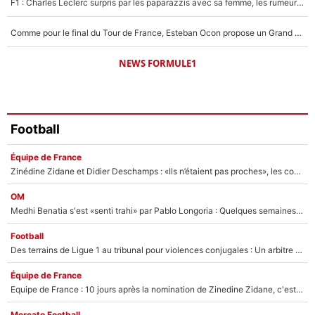
F1 : Charles Leclerc surpris par les paparazzis avec sa femme, les rumeurs étaient vraies !
Comme pour le final du Tour de France, Esteban Ocon propose un Grand Prix de Formule 1 à Paris : «Autour de l’Arc de Triomphe, ce serait génial» !
NEWS FORMULE1
Football
Équipe de France
Zinédine Zidane et Didier Deschamps : «Ils n’étaient pas proches», les confidences d’un membre de l’équipe de France 1998 sur leur relation spéciale
OM
Medhi Benatia s'est «senti trahi» par Pablo Longoria : Quelques semaines après son départ, l'ancien directeur de football de l'OM règle ses comptes
Football
Des terrains de Ligue 1 au tribunal pour violences conjugales : Un arbitre français encourt une peine de 18 mois de prison !
Équipe de France
Equipe de France : 10 jours après la nomination de Zinedine Zidane, c'est au tour de son fils de prendre un nouveau départ !
Mercato Football