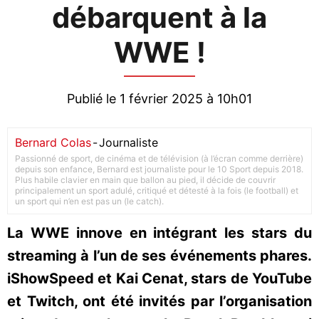
débarquent à la
WWE !
Publié le 1 février 2025 à 10h01
Bernard Colas
-
Journaliste
Passionné de sport, de cinéma et de télévision (à l’écran comme derrière)
depuis son enfance, Bernard est journaliste pour le 10 Sport depuis 2018.
Plus habile clavier en main que ballon au pied, il décide de couvrir
principalement un sport adulé, critiqué et détesté à la fois (le football) et
un sport qui n’en est pas un (le catch).
La WWE innove en intégrant les stars du
streaming à l’un de ses événements phares.
iShowSpeed et Kai Cenat, stars de YouTube
et Twitch, ont été invités par l’organisation