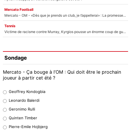
Mercato Football
Mercato - OM - «Dès que je prends un club, je t’appellerai» : La promesse de Marcelino au moment de claquer la porte
Tennis
Victime de racisme contre Murray, Kyrgios pousse un énorme coup de gueule !
Sondage
Mercato - Ça bouge à l’OM : Qui doit être le prochain
joueur à partir cet été ?
Geoffrey Kondogbia
Geoffrey Kondogbia
38%
Leonardo Balerdi
Leonardo Balerdi
Geronimo Rulli
32%
Quinten Timber
Geronimo Rulli
Pierre-Emile Hojbjerg
5%