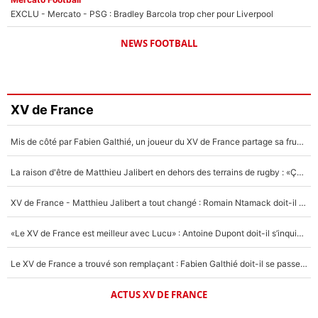
EXCLU - Mercato - PSG : Bradley Barcola trop cher pour Liverpool
NEWS FOOTBALL
XV de France
Mis de côté par Fabien Galthié, un joueur du XV de France partage sa frustration : «ils ne me l’ont pas dit tout de suite»
La raison d'être de Matthieu Jalibert en dehors des terrains de rugby : «Ça m'atteint autant que si tu touches à un membre de ma famille»
XV de France - Matthieu Jalibert a tout changé : Romain Ntamack doit-il s’inquiéter pour sa place à un an de la Coupe du monde ?
«Le XV de France est meilleur avec Lucu» : Antoine Dupont doit-il s’inquiéter pour sa place ?
Le XV de France a trouvé son remplaçant : Fabien Galthié doit-il se passer d'Antoine Dupont ?
ACTUS XV DE FRANCE