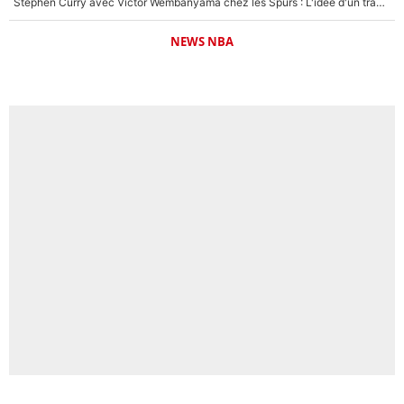
Stephen Curry avec Victor Wembanyama chez les Spurs : L'idée d'un trade historique est lancée en NBA !
NEWS NBA