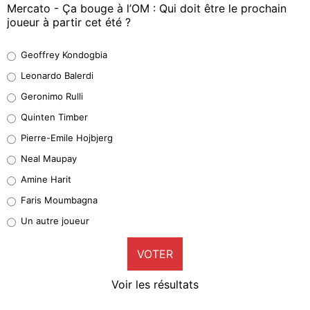
Mercato - Ça bouge à l’OM : Qui doit être le prochain
joueur à partir cet été ?
Geoffrey Kondogbia
Geoffrey Kondogbia
38%
Leonardo Balerdi
Leonardo Balerdi
Geronimo Rulli
32%
Quinten Timber
Geronimo Rulli
Pierre-Emile Hojbjerg
5%
Neal Maupay
Quinten Timber
Amine Harit
1%
Faris Moumbagna
Pierre-Emile Hojbjerg
Un autre joueur
9%
VOTER
Neal Maupay
4%
Voir les résultats
Amine Harit