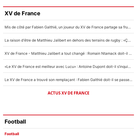
3%
Faris Moumbagna
XV de France
4%
Mis de côté par Fabien Galthié, un joueur du XV de France partage sa frustration : «ils ne me l’ont pas dit tout de suite»
Un autre joueur
5%
La raison d'être de Matthieu Jalibert en dehors des terrains de rugby : «Ça m'atteint autant que si tu touches à un membre de ma famille»
1664 personnes ont participé aux votes.
XV de France - Matthieu Jalibert a tout changé : Romain Ntamack doit-il s’inquiéter pour sa place à un an de la Coupe du monde ?
«Le XV de France est meilleur avec Lucu» : Antoine Dupont doit-il s’inquiéter pour sa place ?
Le XV de France a trouvé son remplaçant : Fabien Galthié doit-il se passer d'Antoine Dupont ?
ACTUS XV DE FRANCE
Football
Football