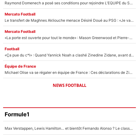
Raymond Domenech a posé ses conditions pour rejoindre L'EQUIPE du Soir : Il refuse de faire l'émission avec un autre chroniqueur !
Mercato Football
Le transfert de Maghnes Akliouche menace Désiré Doué au PSG : «Je valide à 200%»
Mercato Football
«La porte est ouverte pour tout le monde» : Mason Greenwood et Pierre-Emerick Aubameyang ont quitté l'OM, Amine Gouiri balance sur la suite du mercato et sur la réaction du vestiaire !
Football
«Ça pue du c*l» : Quand Yannick Noah a clashé Zinedine Zidane, avant de se faire recadrer par le nouveau sélectionneur de l'équipe de France !
Équipe de France
Michael Olise va se régaler en équipe de France : Ces déclarations de Zinedine Zidane qui prouvent qu'il va tout miser sur la star du Bayern Munich !
NEWS FOOTBALL
Formule1
Max Verstappen, Lewis Hamilton… et bientôt Fernando Alonso ? Le classement des pilotes les mieux payés en Formule 1 risque de changer !