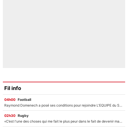
Fil info
04h00
Football
Raymond Domenech a posé ses conditions pour rejoindre L'EQUIPE du Soir : Il refuse de faire l'émission avec un autre chroniqueur !
02h30
Rugby
«C’est l'une des choses qui me fait le plus peur dans le fait de devenir maman» : En couple avec Antoine Dupont, Iris Mittenaere s'inquiète déjà pour ses futurs enfants !