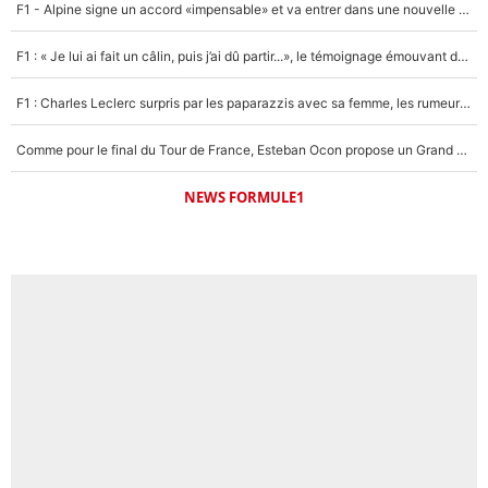
F1 - Alpine signe un accord «impensable» et va entrer dans une nouvelle dimension : Grande nouvelle pour Pierre Gasly !
F1 : « Je lui ai fait un câlin, puis j’ai dû partir...», le témoignage émouvant de Max Verstappen sur sa fille
F1 : Charles Leclerc surpris par les paparazzis avec sa femme, les rumeurs étaient vraies !
Comme pour le final du Tour de France, Esteban Ocon propose un Grand Prix de Formule 1 à Paris : «Autour de l’Arc de Triomphe, ce serait génial» !
NEWS FORMULE1