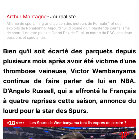
Arthur Montagne
-
Journaliste
Affamé de sport, il a grandi au son des moteurs de Formule 1 et des
exploits de Ronaldinho. Aujourd’hui, diplomé d'un Master de journalisme
de sport, il ne rate plus un Grand Prix de F1 ni un match du PSG, ses deux
passions et spécialités
Bien qu'il soit écarté des parquets depuis
plusieurs mois après avoir été victime d'une
thrombose veineuse, Victor Wembanyama
continue de faire parler de lui en NBA.
D’Angelo Russell, qui a affronté le Français
à quatre reprises cette saison, annonce du
lourd pour la star des Spurs.