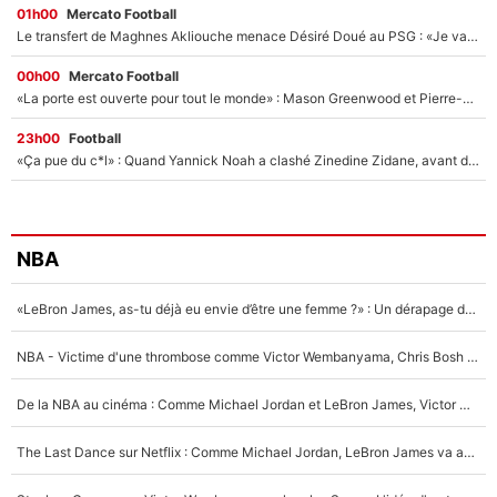
01h00
Mercato Football
Le transfert de Maghnes Akliouche menace Désiré Doué au PSG : «Je valide à 200%»
00h00
Mercato Football
«La porte est ouverte pour tout le monde» : Mason Greenwood et Pierre-Emerick Aubameyang ont quitté l'OM, Amine Gouiri balance sur la suite du mercato et sur la réaction du vestiaire !
23h00
Football
«Ça pue du c*l» : Quand Yannick Noah a clashé Zinedine Zidane, avant de se faire recadrer par le nouveau sélectionneur de l'équipe de France !
NBA
«LeBron James, as-tu déjà eu envie d’être une femme ?» : Un dérapage de Donald Trump sur la superstar de la NBA refait surface
NBA - Victime d'une thrombose comme Victor Wembanyama, Chris Bosh prévient le Français des risques sur sa santé : «J’ai failli mourir sur le coup et j’ai été ramené à la vie»
De la NBA au cinéma : Comme Michael Jordan et LeBron James, Victor Wembanyama rêve d'une carrière d'acteur !
The Last Dance sur Netflix : Comme Michael Jordan, LeBron James va avoir le droit à sa série !