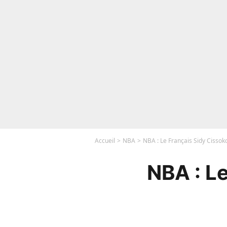
Accueil
NBA
NBA : Le Français Sidy Cissoko
NBA : Le