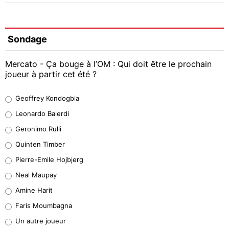
Sondage
Mercato - Ça bouge à l’OM : Qui doit être le prochain
joueur à partir cet été ?
Geoffrey Kondogbia
Geoffrey Kondogbia
38%
Leonardo Balerdi
Leonardo Balerdi
Geronimo Rulli
32%
Quinten Timber
Geronimo Rulli
Pierre-Emile Hojbjerg
5%
Neal Maupay
Quinten Timber
Amine Harit
1%
Faris Moumbagna
Pierre-Emile Hojbjerg
Un autre joueur
9%