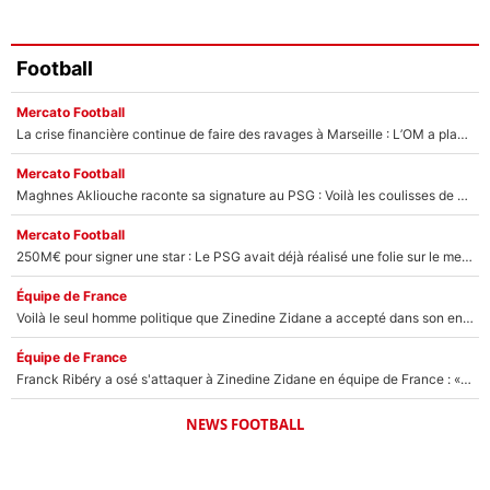
Football
Mercato Football
La crise financière continue de faire des ravages à Marseille : L’OM a placé 12 joueurs sur le marché des transferts… et ça pourrait lui rapporter près de 100M€ !
Mercato Football
Maghnes Akliouche raconte sa signature au PSG : Voilà les coulisses de son transfert de rêve à 50M€
Mercato Football
250M€ pour signer une star : Le PSG avait déjà réalisé une folie sur le mercato bien avant Neymar !
Équipe de France
Voilà le seul homme politique que Zinedine Zidane a accepté dans son entourage : «Je garde un très bon souvenir de lui»
Équipe de France
Franck Ribéry a osé s'attaquer à Zinedine Zidane en équipe de France : «Je n'aurais jamais fait ça»
NEWS FOOTBALL