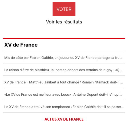
VOTER
Neal Maupay
4%
Voir les résultats
Amine Harit
3%
Faris Moumbagna
XV de France
5%
Mis de côté par Fabien Galthié, un joueur du XV de France partage sa frustration : «ils ne me l’ont pas dit tout de suite»
Un autre joueur
5%
La raison d'être de Matthieu Jalibert en dehors des terrains de rugby : «Ça m'atteint autant que si tu touches à un membre de ma famille»
1537 personnes ont participé aux votes.
XV de France - Matthieu Jalibert a tout changé : Romain Ntamack doit-il s’inquiéter pour sa place à un an de la Coupe du monde ?
«Le XV de France est meilleur avec Lucu» : Antoine Dupont doit-il s’inquiéter pour sa place ?
Le XV de France a trouvé son remplaçant : Fabien Galthié doit-il se passer d'Antoine Dupont ?
ACTUS XV DE FRANCE