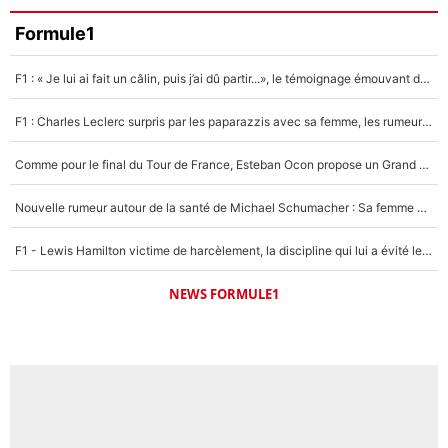
Formule1
F1 : « Je lui ai fait un câlin, puis j’ai dû partir...», le témoignage émouvant de Max Verstappen sur sa fille
F1 : Charles Leclerc surpris par les paparazzis avec sa femme, les rumeurs étaient vraies !
Comme pour le final du Tour de France, Esteban Ocon propose un Grand Prix de Formule 1 à Paris : «Autour de l’Arc de Triomphe, ce serait génial» !
Nouvelle rumeur autour de la santé de Michael Schumacher : Sa femme Corinna sort du silence
F1 - Lewis Hamilton victime de harcèlement, la discipline qui lui a évité le pire : «J'aurais probablement mal tourné»
NEWS FORMULE1