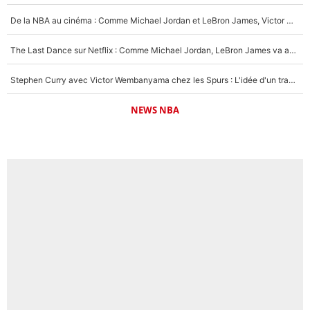
De la NBA au cinéma : Comme Michael Jordan et LeBron James, Victor Wembanyama rêve d'une carrière d'acteur !
The Last Dance sur Netflix : Comme Michael Jordan, LeBron James va avoir le droit à sa série !
Stephen Curry avec Victor Wembanyama chez les Spurs : L'idée d'un trade historique est lancée en NBA !
NEWS NBA