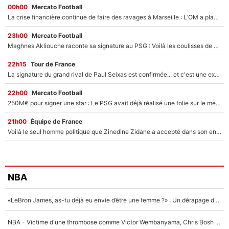
00h00
Mercato Football
La crise financière continue de faire des ravages à Marseille : L’OM a placé 12 joueurs sur le marché des transferts… et ça pourrait lui rapporter près de 100M€ !
23h00
Mercato Football
Maghnes Akliouche raconte sa signature au PSG : Voilà les coulisses de son transfert de rêve à 50M€
22h15
Tour de France
La signature du grand rival de Paul Seixas est confirmée... et c'est une excellente nouvelle pour l'équipe Decathlon-CMA CGM !
22h00
Mercato Football
250M€ pour signer une star : Le PSG avait déjà réalisé une folie sur le mercato bien avant Neymar !
21h00
Équipe de France
Voilà le seul homme politique que Zinedine Zidane a accepté dans son entourage : «Je garde un très bon souvenir de lui»
NBA
«LeBron James, as-tu déjà eu envie d’être une femme ?» : Un dérapage de Donald Trump sur la superstar de la NBA refait surface
NBA - Victime d'une thrombose comme Victor Wembanyama, Chris Bosh prévient le Français des risques sur sa santé : «J’ai failli mourir sur le coup et j’ai été ramené à la vie»