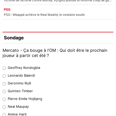
Victime de racisme contre Murray, Kyrgios pousse un énorme coup de gueule !
PSG
PSG : Mbappé achève le Real Madrid, le vestiaire exulte
Sondage
Mercato - Ça bouge à l’OM : Qui doit être le prochain
joueur à partir cet été ?
Geoffrey Kondogbia
Geoffrey Kondogbia
38%
Leonardo Balerdi
Leonardo Balerdi
Geronimo Rulli
32%
Quinten Timber
Geronimo Rulli
Pierre-Emile Hojbjerg
5%
Neal Maupay
Quinten Timber
Amine Harit