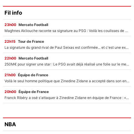
Fil info
23h00
Mercato Football
Maghnes Akliouche raconte sa signature au PSG : Voilà les coulisses de son transfert de rêve à 50M€
22h15
Tour de France
La signature du grand rival de Paul Seixas est confirmée... et c'est une excellente nouvelle pour l'équipe Decathlon-CMA CGM !
22h00
Mercato Football
250M€ pour signer une star : Le PSG avait déjà réalisé une folie sur le mercato bien avant Neymar !
21h00
Équipe de France
Voilà le seul homme politique que Zinedine Zidane a accepté dans son entourage : «Je garde un très bon souvenir de lui»
20h00
Équipe de France
Franck Ribéry a osé s'attaquer à Zinedine Zidane en équipe de France : «Je n'aurais jamais fait ça»
NBA