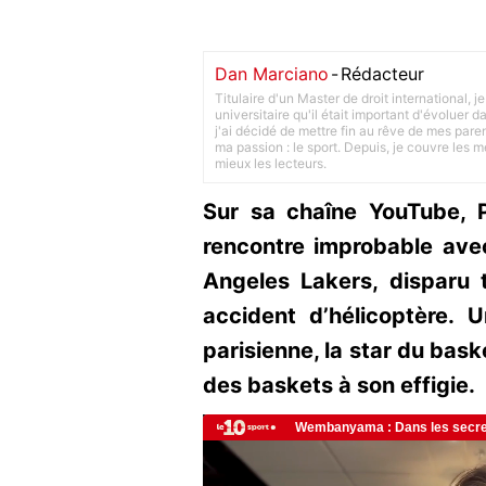
Dan Marciano
-
Rédacteur
Titulaire d'un Master de droit international,
universitaire qu'il était important d'évoluer
j'ai décidé de mettre fin au rêve de mes pare
ma passion : le sport. Depuis, je couvre les m
mieux les lecteurs.
Sur sa chaîne YouTube, 
rencontre improbable ave
Angeles Lakers, disparu
accident d’hélicoptère. 
parisienne, la star du baske
des baskets à son effigie.