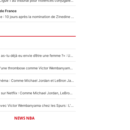
Des terrains de Ligue 1 au tribunal pour violences conjugales : Un arbitre français encourt une peine de 18 mois de prison !
 de France
Equipe de France : 10 jours après la nomination de Zinedine Zidane, c'est au tour de son fils de prendre un nouveau départ !
«LeBron James, as-tu déjà eu envie d’être une femme ?» : Un dérapage de Donald Trump sur la superstar de la NBA refait surface
NBA - Victime d'une thrombose comme Victor Wembanyama, Chris Bosh prévient le Français des risques sur sa santé : «J’ai failli mourir sur le coup et j’ai été ramené à la vie»
De la NBA au cinéma : Comme Michael Jordan et LeBron James, Victor Wembanyama rêve d'une carrière d'acteur !
The Last Dance sur Netflix : Comme Michael Jordan, LeBron James va avoir le droit à sa série !
Stephen Curry avec Victor Wembanyama chez les Spurs : L'idée d'un trade historique est lancée en NBA !
NEWS NBA