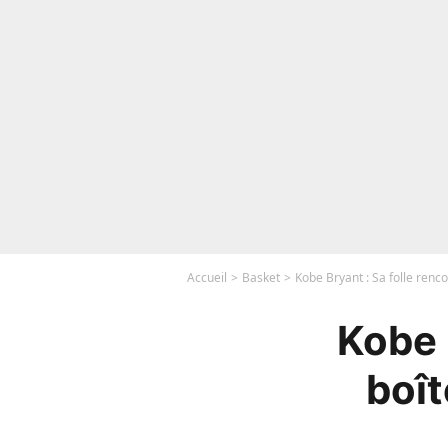
Accueil
Basket
Kobe Bryant : Sa folle renc
Kobe 
boît