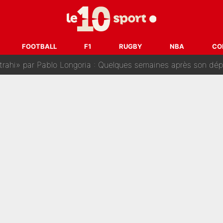
sur Lucas Chevalier !» : Le débat sur le gardien du PSG vire 
s : «Ils n’étaient pas proches», les confidences d’un membre de l’équipe d
FOOTBALL
F1
RUGBY
NBA
CO
 par Pablo Longoria : Quelques semaines après son départ, l'ancien directe
tribunal pour violences conjugales : Un arbitre français encou
après la nomination de Zinedine Zidane, c'est au tour de son fi