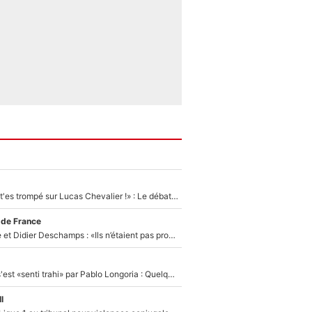
«Admets que tu t'es trompé sur Lucas Chevalier !» : Le débat sur le gardien du PSG vire au clash à l'After Foot
 de France
Zinédine Zidane et Didier Deschamps : «Ils n’étaient pas proches», les confidences d’un membre de l’équipe de France 1998 sur leur relation spéciale
Medhi Benatia s'est «senti trahi» par Pablo Longoria : Quelques semaines après son départ, l'ancien directeur de football de l'OM règle ses comptes
l