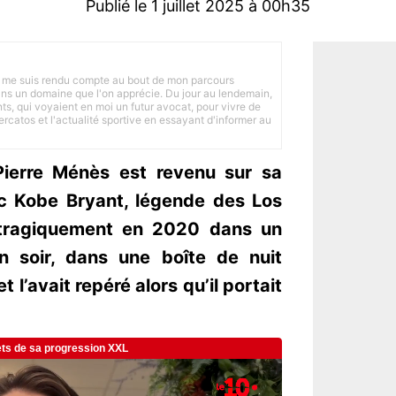
Publié le 1 juillet 2025 à 00h35
 je me suis rendu compte au bout de mon parcours
 dans un domaine que l'on apprécie. Du jour au lendemain,
nts, qui voyaient en moi un futur avocat, pour vivre de
ercatos et l'actualité sportive en essayant d'informer au
Pierre Ménès est revenu sur sa
c Kobe Bryant, légende des Los
 tragiquement en 2020 dans un
Un soir, dans une boîte de nuit
t l’avait repéré alors qu’il portait