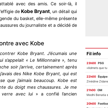
ttablé avec des amis. Ce soir-là, il
Kobe Bryant
’effigie de
, un détail qui
légende du basket, elle-même présente
aussures du journaliste et a décidé de
ontre avec Kobe
ncontrer Kobe Bryant. J’écumais une
Fil info
 s’appelait « Le Millionnaire », tenu
23h00
PSG
che soir j’arrive, certainement après
 j’avais des Nike Kobe Bryant, qui est
22h00
Équipe
e que j’aimais beaucoup. Kobe est
ointe du doigt mes chaussures. Je me
21h00
OM
n verre avec lui
» a confié l’ancien
20h00
Footbal