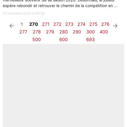
espère rebondir et retrouver le chemin de la compétition en ...
20 novembre 2020 à 00h35
1
270
271
272
273
274
275
276
arrow_left
arrow_right
277
278
279
280
290
300
400
500
600
693