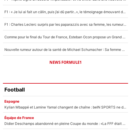
Un autre joueur
5%
F1 : « Je lui ai fait un câlin, puis j’ai dû partir...», le témoignage émouvant de Max Verstappen sur sa fille
1555 personnes ont participé aux votes.
F1 : Charles Leclerc surpris par les paparazzis avec sa femme, les rumeurs étaient vraies !
Comme pour le final du Tour de France, Esteban Ocon propose un Grand Prix de Formule 1 à Paris : «Autour de l’Arc de Triomphe, ce serait génial» !
Nouvelle rumeur autour de la santé de Michael Schumacher : Sa femme Corinna sort du silence
NEWS FORMULE1
Football
Espagne
Kylian Mbappé et Lamine Yamal changent de chaîne : beIN SPORTS ne digère pas cette décision historique et prédit un fiasco pour la Liga
Équipe de France
Didier Deschamps abandonné en pleine Coupe du monde : «La FFF était déjà passée à Zinedine Zidane»