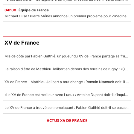
04h00
Équipe de France
Michael Olise : Pierre Ménès annonce un premier problème pour Zinedine Zidane en équipe de France
XV de France
Mis de côté par Fabien Galthié, un joueur du XV de France partage sa frustration : «ils ne me l’ont pas dit tout de suite»
La raison d'être de Matthieu Jalibert en dehors des terrains de rugby : «Ça m'atteint autant que si tu touches à un membre de ma famille»
XV de France - Matthieu Jalibert a tout changé : Romain Ntamack doit-il s’inquiéter pour sa place à un an de la Coupe du monde ?
«Le XV de France est meilleur avec Lucu» : Antoine Dupont doit-il s’inquiéter pour sa place ?
Le XV de France a trouvé son remplaçant : Fabien Galthié doit-il se passer d'Antoine Dupont ?
ACTUS XV DE FRANCE