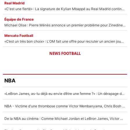
Real Madrid
«C'est une fierté» : La signature de Kylian Mbappé au Real Madrid continue de régaler l'Espagne
Équipe de France
Michael Olise : Pierre Ménès annonce un premier problème pour Zinedine Zidane en équipe de France
Mercato Football
«C’est un très bon choix» : L'OM fait une offre pour recruter un ancien joueur du PSG... et c'est validé dans l'After Foot !
NEWS FOOTBALL
NBA
«LeBron James, as-tu déjà eu envie d’être une femme ?» : Un dérapage de Donald Trump sur la superstar de la NBA refait surface
NBA - Victime d'une thrombose comme Victor Wembanyama, Chris Bosh prévient le Français des risques sur sa santé : «J’ai failli mourir sur le coup et j’ai été ramené à la vie»
De la NBA au cinéma : Comme Michael Jordan et LeBron James, Victor Wembanyama rêve d'une carrière d'acteur !