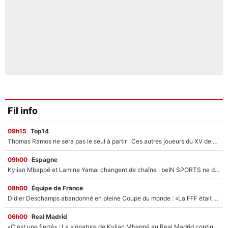
Fil info
09h15
Top14
Thomas Ramos ne sera pas le seul à partir : Ces autres joueurs du XV de France pourraient aussi quitter le Stade Toulousain, un club de Top 14 est déjà sur les rangs
09h00
Espagne
Kylian Mbappé et Lamine Yamal changent de chaîne : beIN SPORTS ne digère pas cette décision historique et prédit un fiasco pour la Liga
08h00
Équipe de France
Didier Deschamps abandonné en pleine Coupe du monde : «La FFF était déjà passée à Zinedine Zidane»
06h00
Real Madrid
«C'est une fierté» : La signature de Kylian Mbappé au Real Madrid continue de régaler l'Espagne