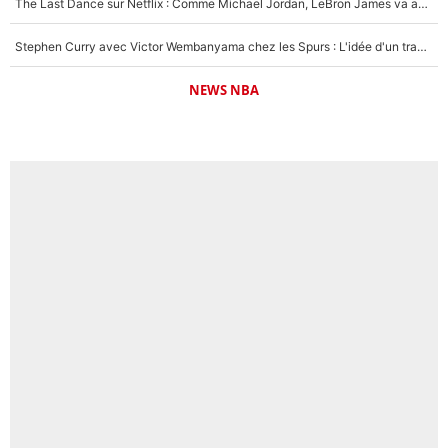
The Last Dance sur Netflix : Comme Michael Jordan, LeBron James va avoir le droit à sa série !
Stephen Curry avec Victor Wembanyama chez les Spurs : L'idée d'un trade historique est lancée en NBA !
NEWS NBA