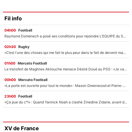
Fil info
04h00
Football
Raymond Domenech a posé ses conditions pour rejoindre L'EQUIPE du Soir : Il refuse de faire l'émission avec un autre chroniqueur !
02h30
Rugby
«C’est l'une des choses qui me fait le plus peur dans le fait de devenir maman» : En couple avec Antoine Dupont, Iris Mittenaere s'inquiète déjà pour ses futurs enfants !
01h00
Mercato Football
Le transfert de Maghnes Akliouche menace Désiré Doué au PSG : «Je valide à 200%»
00h00
Mercato Football
«La porte est ouverte pour tout le monde» : Mason Greenwood et Pierre-Emerick Aubameyang ont quitté l'OM, Amine Gouiri balance sur la suite du mercato et sur la réaction du vestiaire !
23h00
Football
«Ça pue du c*l» : Quand Yannick Noah a clashé Zinedine Zidane, avant de se faire recadrer par le nouveau sélectionneur de l'équipe de France !
XV de France