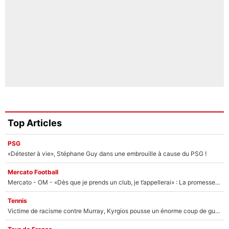
Top Articles
PSG
«Détester à vie», Stéphane Guy dans une embrouille à cause du PSG !
Mercato Football
Mercato - OM - «Dès que je prends un club, je t’appellerai» : La promesse de Marcelino au moment de claquer la porte
Tennis
Victime de racisme contre Murray, Kyrgios pousse un énorme coup de gueule !