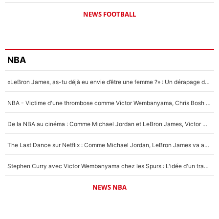
NEWS FOOTBALL
NBA
«LeBron James, as-tu déjà eu envie d’être une femme ?» : Un dérapage de Donald Trump sur la superstar de la NBA refait surface
NBA - Victime d'une thrombose comme Victor Wembanyama, Chris Bosh prévient le Français des risques sur sa santé : «J’ai failli mourir sur le coup et j’ai été ramené à la vie»
De la NBA au cinéma : Comme Michael Jordan et LeBron James, Victor Wembanyama rêve d'une carrière d'acteur !
The Last Dance sur Netflix : Comme Michael Jordan, LeBron James va avoir le droit à sa série !
Stephen Curry avec Victor Wembanyama chez les Spurs : L'idée d'un trade historique est lancée en NBA !
NEWS NBA