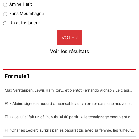
Quinten Timber
Amine Harit
1%
Faris Moumbagna
Pierre-Emile Hojbjerg
Un autre joueur
9%
VOTER
Neal Maupay
4%
Voir les résultats
Amine Harit
3%
Faris Moumbagna
Formule1
4%
Max Verstappen, Lewis Hamilton… et bientôt Fernando Alonso ? Le classement des pilotes les mieux payés en Formule 1 risque de changer !
Un autre joueur
5%
F1 - Alpine signe un accord «impensable» et va entrer dans une nouvelle dimension : Grande nouvelle pour Pierre Gasly !
1664 personnes ont participé aux votes.
F1 : « Je lui ai fait un câlin, puis j’ai dû partir...», le témoignage émouvant de Max Verstappen sur sa fille
F1 : Charles Leclerc surpris par les paparazzis avec sa femme, les rumeurs étaient vraies !