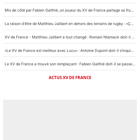
Mis de côté par Fabien Galthié, un joueur du XV de France partage sa frustration : «ils ne me l’ont pas dit tout de suite»
La raison d'être de Matthieu Jalibert en dehors des terrains de rugby : «Ça m'atteint autant que si tu touches à un membre de ma famille»
XV de France - Matthieu Jalibert a tout changé : Romain Ntamack doit-il s’inquiéter pour sa place à un an de la Coupe du monde ?
«Le XV de France est meilleur avec Lucu» : Antoine Dupont doit-il s’inquiéter pour sa place ?
Le XV de France a trouvé son remplaçant : Fabien Galthié doit-il se passer d'Antoine Dupont ?
ACTUS XV DE FRANCE