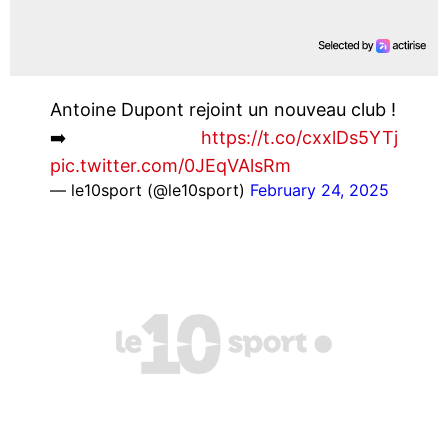
Antoine Dupont rejoint un nouveau club !
➡️
https://t.co/cxxlDs5YTj
pic.twitter.com/0JEqVAlsRm
— le10sport (@le10sport)
February 24, 2025