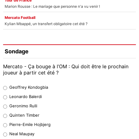
Tour de France
Marion Rousse : Le mariage que personne n'a vu venir !
Mercato Football
Kylian Mbappé, un transfert obligatoire cet été ?
Sondage
Mercato - Ça bouge à l’OM : Qui doit être le prochain
joueur à partir cet été ?
Geoffrey Kondogbia
Geoffrey Kondogbia
38%
Leonardo Balerdi
Leonardo Balerdi
Geronimo Rulli
32%
Quinten Timber
Geronimo Rulli
Pierre-Emile Hojbjerg
5%
Neal Maupay