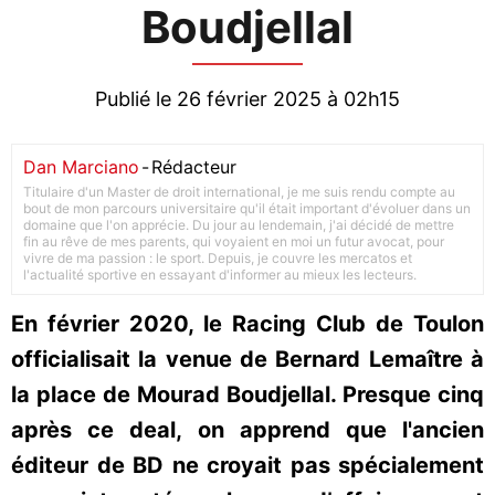
Boudjellal
Publié le 26 février 2025 à 02h15
Dan Marciano
-
Rédacteur
Titulaire d'un Master de droit international, je me suis rendu compte au
bout de mon parcours universitaire qu'il était important d'évoluer dans un
domaine que l'on apprécie. Du jour au lendemain, j'ai décidé de mettre
fin au rêve de mes parents, qui voyaient en moi un futur avocat, pour
vivre de ma passion : le sport. Depuis, je couvre les mercatos et
l'actualité sportive en essayant d'informer au mieux les lecteurs.
En février 2020, le Racing Club de Toulon
officialisait la venue de Bernard Lemaître à
la place de Mourad Boudjellal. Presque cinq
après ce deal, on apprend que l'ancien
éditeur de BD ne croyait pas spécialement