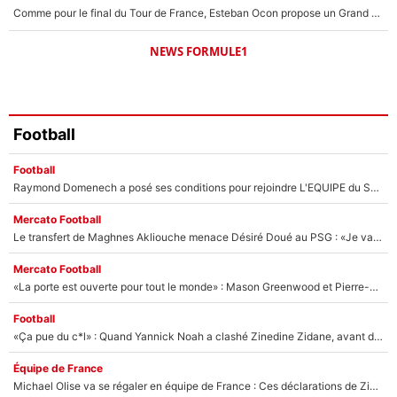
Comme pour le final du Tour de France, Esteban Ocon propose un Grand Prix de Formule 1 à Paris : «Autour de l’Arc de Triomphe, ce serait génial» !
NEWS FORMULE1
Football
Football
Raymond Domenech a posé ses conditions pour rejoindre L'EQUIPE du Soir : Il refuse de faire l'émission avec un autre chroniqueur !
Mercato Football
Le transfert de Maghnes Akliouche menace Désiré Doué au PSG : «Je valide à 200%»
Mercato Football
«La porte est ouverte pour tout le monde» : Mason Greenwood et Pierre-Emerick Aubameyang ont quitté l'OM, Amine Gouiri balance sur la suite du mercato et sur la réaction du vestiaire !
Football
«Ça pue du c*l» : Quand Yannick Noah a clashé Zinedine Zidane, avant de se faire recadrer par le nouveau sélectionneur de l'équipe de France !
Équipe de France
Michael Olise va se régaler en équipe de France : Ces déclarations de Zinedine Zidane qui prouvent qu'il va tout miser sur la star du Bayern Munich !