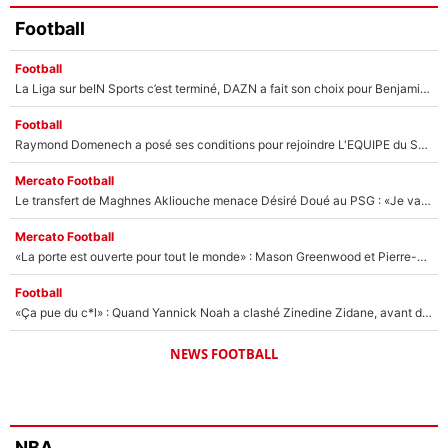
Football
Football
La Liga sur beIN Sports c’est terminé, DAZN a fait son choix pour Benjamin Da Silva et Omar Da Fonseca !
Football
Raymond Domenech a posé ses conditions pour rejoindre L'EQUIPE du Soir : Il refuse de faire l'émission avec un autre chroniqueur !
Mercato Football
Le transfert de Maghnes Akliouche menace Désiré Doué au PSG : «Je valide à 200%»
Mercato Football
«La porte est ouverte pour tout le monde» : Mason Greenwood et Pierre-Emerick Aubameyang ont quitté l'OM, Amine Gouiri balance sur la suite du mercato et sur la réaction du vestiaire !
Football
«Ça pue du c*l» : Quand Yannick Noah a clashé Zinedine Zidane, avant de se faire recadrer par le nouveau sélectionneur de l'équipe de France !
NEWS FOOTBALL
NBA