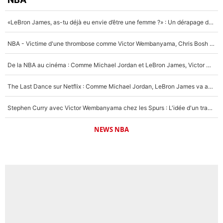
«LeBron James, as-tu déjà eu envie d’être une femme ?» : Un dérapage de Donald Trump sur la superstar de la NBA refait surface
NBA - Victime d'une thrombose comme Victor Wembanyama, Chris Bosh prévient le Français des risques sur sa santé : «J’ai failli mourir sur le coup et j’ai été ramené à la vie»
De la NBA au cinéma : Comme Michael Jordan et LeBron James, Victor Wembanyama rêve d'une carrière d'acteur !
The Last Dance sur Netflix : Comme Michael Jordan, LeBron James va avoir le droit à sa série !
Stephen Curry avec Victor Wembanyama chez les Spurs : L'idée d'un trade historique est lancée en NBA !
NEWS NBA