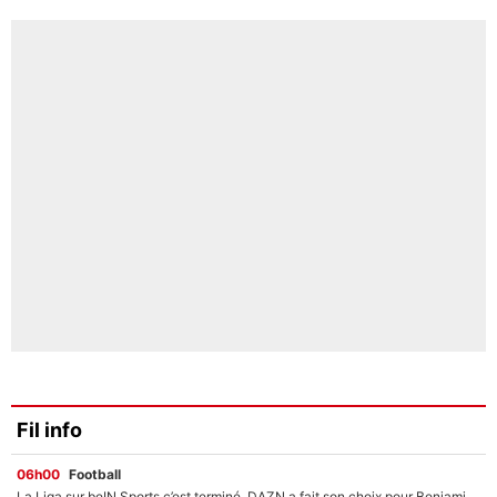
Fil info
06h00
Football
La Liga sur beIN Sports c’est terminé, DAZN a fait son choix pour Benjamin Da Silva et Omar Da Fonseca !