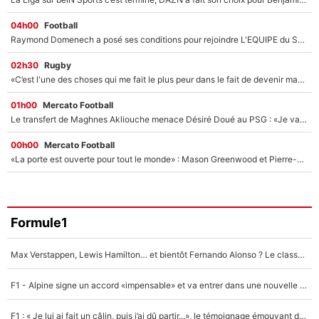
04h00
Football
Raymond Domenech a posé ses conditions pour rejoindre L'EQUIPE du Soir : Il refuse de faire l'émission avec un autre chroniqueur !
02h30
Rugby
«C’est l'une des choses qui me fait le plus peur dans le fait de devenir maman» : En couple avec Antoine Dupont, Iris Mittenaere s'inquiète déjà pour ses futurs enfants !
01h00
Mercato Football
Le transfert de Maghnes Akliouche menace Désiré Doué au PSG : «Je valide à 200%»
00h00
Mercato Football
«La porte est ouverte pour tout le monde» : Mason Greenwood et Pierre-Emerick Aubameyang ont quitté l'OM, Amine Gouiri balance sur la suite du mercato et sur la réaction du vestiaire !
Formule1
Max Verstappen, Lewis Hamilton… et bientôt Fernando Alonso ? Le classement des pilotes les mieux payés en Formule 1 risque de changer !
F1 - Alpine signe un accord «impensable» et va entrer dans une nouvelle dimension : Grande nouvelle pour Pierre Gasly !
F1 : « Je lui ai fait un câlin, puis j’ai dû partir...», le témoignage émouvant de Max Verstappen sur sa fille