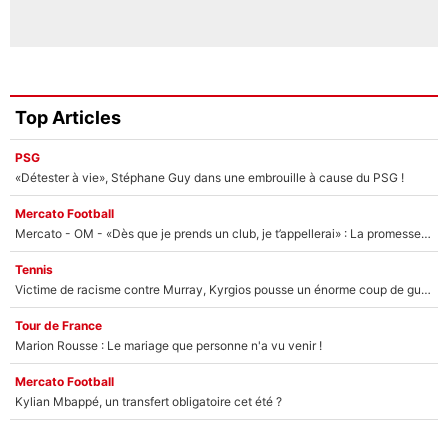
Top Articles
PSG
«Détester à vie», Stéphane Guy dans une embrouille à cause du PSG !
Mercato Football
Mercato - OM - «Dès que je prends un club, je t’appellerai» : La promesse de Marcelino au moment de claquer la porte
Tennis
Victime de racisme contre Murray, Kyrgios pousse un énorme coup de gueule !
Tour de France
Marion Rousse : Le mariage que personne n'a vu venir !
Mercato Football
Kylian Mbappé, un transfert obligatoire cet été ?