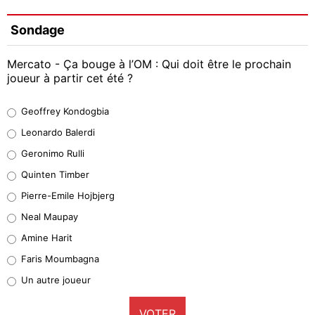
Sondage
Mercato - Ça bouge à l’OM : Qui doit être le prochain
joueur à partir cet été ?
Geoffrey Kondogbia
Geoffrey Kondogbia
38%
Leonardo Balerdi
Leonardo Balerdi
Geronimo Rulli
32%
Quinten Timber
Geronimo Rulli
Pierre-Emile Hojbjerg
5%
Neal Maupay
Quinten Timber
Amine Harit
1%
Faris Moumbagna
Pierre-Emile Hojbjerg
Un autre joueur
9%
VOTER
Neal Maupay