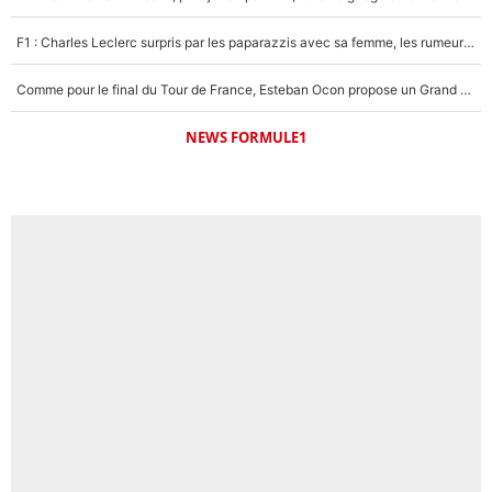
F1 : Charles Leclerc surpris par les paparazzis avec sa femme, les rumeurs étaient vraies !
Comme pour le final du Tour de France, Esteban Ocon propose un Grand Prix de Formule 1 à Paris : «Autour de l’Arc de Triomphe, ce serait génial» !
NEWS FORMULE1