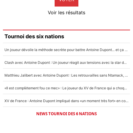
4%
Voir les résultats
Amine Harit
3%
Faris Moumbagna
Tournoi des six nations
4%
Un joueur dévoile la méthode secrète pour battre Antoine Dupont... et ça marche !
Un autre joueur
5%
Clash avec Antoine Dupont : Un joueur réagit aux tensions avec la star du XV de France !
1664 personnes ont participé aux votes.
Matthieu Jalibert avec Antoine Dupont : Les retrouvailles sans Ntamack, «il y a eu des discussions»
«Il est complètement fou ce mec» : Le joueur du XV de France qui a choqué Matthieu Jalibert !
XV de France : Antoine Dupont impliqué dans «un moment très fort» en coulisses
NEWS TOURNOI DES 6 NATIONS