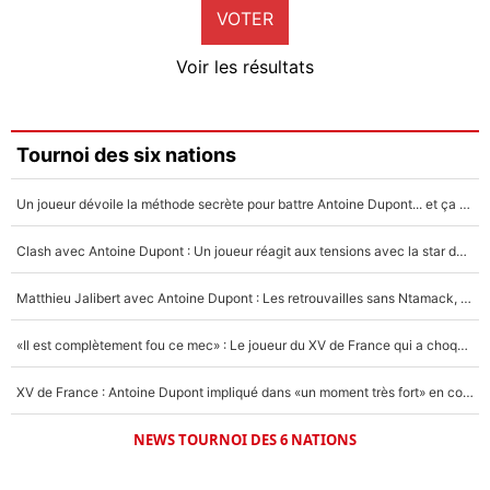
VOTER
Neal Maupay
4%
Voir les résultats
Amine Harit
3%
Faris Moumbagna
Tournoi des six nations
4%
Un joueur dévoile la méthode secrète pour battre Antoine Dupont... et ça marche !
Un autre joueur
5%
Clash avec Antoine Dupont : Un joueur réagit aux tensions avec la star du XV de France !
1492 personnes ont participé aux votes.
Matthieu Jalibert avec Antoine Dupont : Les retrouvailles sans Ntamack, «il y a eu des discussions»
«Il est complètement fou ce mec» : Le joueur du XV de France qui a choqué Matthieu Jalibert !
XV de France : Antoine Dupont impliqué dans «un moment très fort» en coulisses
NEWS TOURNOI DES 6 NATIONS