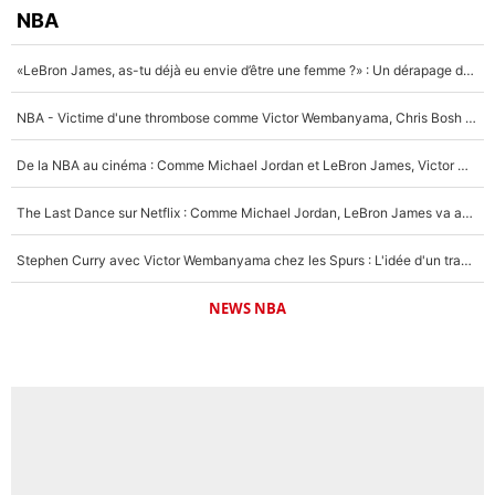
NBA
«LeBron James, as-tu déjà eu envie d’être une femme ?» : Un dérapage de Donald Trump sur la superstar de la NBA refait surface
NBA - Victime d'une thrombose comme Victor Wembanyama, Chris Bosh prévient le Français des risques sur sa santé : «J’ai failli mourir sur le coup et j’ai été ramené à la vie»
De la NBA au cinéma : Comme Michael Jordan et LeBron James, Victor Wembanyama rêve d'une carrière d'acteur !
The Last Dance sur Netflix : Comme Michael Jordan, LeBron James va avoir le droit à sa série !
Stephen Curry avec Victor Wembanyama chez les Spurs : L'idée d'un trade historique est lancée en NBA !
NEWS NBA