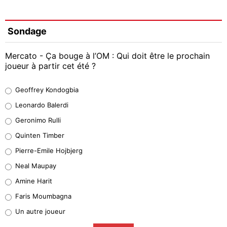
Sondage
Mercato - Ça bouge à l’OM : Qui doit être le prochain
joueur à partir cet été ?
Geoffrey Kondogbia
Geoffrey Kondogbia
38%
Leonardo Balerdi
Leonardo Balerdi
Geronimo Rulli
32%
Quinten Timber
Geronimo Rulli
Pierre-Emile Hojbjerg
4%
Neal Maupay
Quinten Timber
Amine Harit
1%
Faris Moumbagna
Pierre-Emile Hojbjerg
Un autre joueur
9%