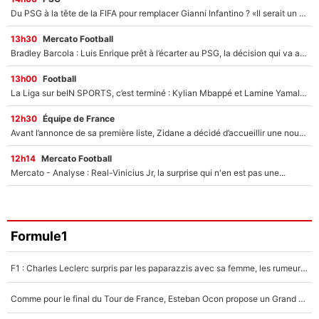
Du PSG à la tête de la FIFA pour remplacer Gianni Infantino ? «Il serait un mauvais président», le patron de la Liga s'attaque à Nasser Al-Khelaïfi !
13h30
Mercato Football
Bradley Barcola : Luis Enrique prêt à l’écarter au PSG, la décision qui va accélérer son transfert à Liverpool ?
13h00
Football
La Liga sur beIN SPORTS, c’est terminé : Kylian Mbappé et Lamine Yamal changent de chaîne, «le moment était venu d'ouvrir un nouveau chapitre»
12h30
Équipe de France
Avant l’annonce de sa première liste, Zidane a décidé d’accueillir une nouvelle tête en équipe de France
12h14
Mercato Football
Mercato - Analyse : Real-Vinicius Jr, la surprise qui n'en est pas une...
Formule1
F1 : Charles Leclerc surpris par les paparazzis avec sa femme, les rumeurs étaient vraies !
Comme pour le final du Tour de France, Esteban Ocon propose un Grand Prix de Formule 1 à Paris : «Autour de l’Arc de Triomphe, ce serait génial» !