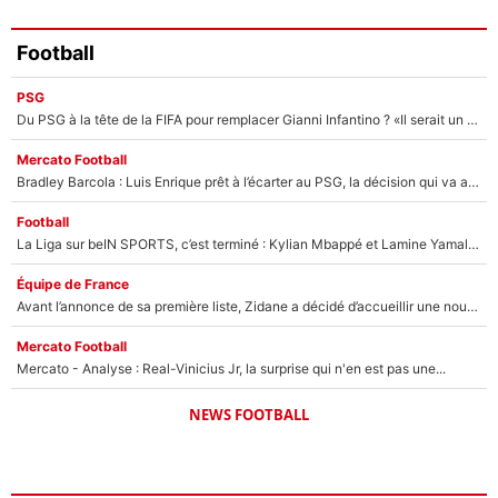
Football
PSG
Du PSG à la tête de la FIFA pour remplacer Gianni Infantino ? «Il serait un mauvais président», le patron de la Liga s'attaque à Nasser Al-Khelaïfi !
Mercato Football
Bradley Barcola : Luis Enrique prêt à l’écarter au PSG, la décision qui va accélérer son transfert à Liverpool ?
Football
La Liga sur beIN SPORTS, c’est terminé : Kylian Mbappé et Lamine Yamal changent de chaîne, «le moment était venu d'ouvrir un nouveau chapitre»
Équipe de France
Avant l’annonce de sa première liste, Zidane a décidé d’accueillir une nouvelle tête en équipe de France
Mercato Football
Mercato - Analyse : Real-Vinicius Jr, la surprise qui n'en est pas une...
NEWS FOOTBALL