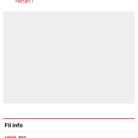
Ferrari !
Fil info
14h00
PSG