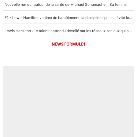
Nouvelle rumeur autour de la santé de Michael Schumacher : Sa femme Corinna sort du silence
F1 - Lewis Hamilton victime de harcèlement, la discipline qui lui a évité le pire : «J'aurais probablement mal tourné»
Lewis Hamilton : Le talent inattendu dévoilé sur les réseaux sociaux qui a impressionné Kim Kardashian pendant leurs vacances en amoureux !
NEWS FORMULE1