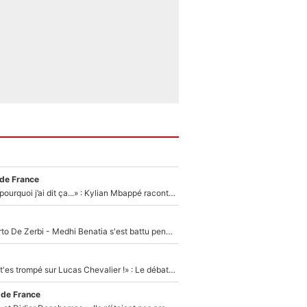
 de France
«Je ne sais pas pourquoi j’ai dit ça...» : Kylian Mbappé raconte sa première rencontre avec Zinédine Zidane (et c’est très drôle)
Départ de Roberto De Zerbi - Medhi Benatia s'est battu pendant six mois pour le retenir à l'OM, le PSG a été le naufrage de trop : «Je pars avec toi»
«Admets que tu t'es trompé sur Lucas Chevalier !» : Le débat sur le gardien du PSG vire au clash à l'After Foot
 de France