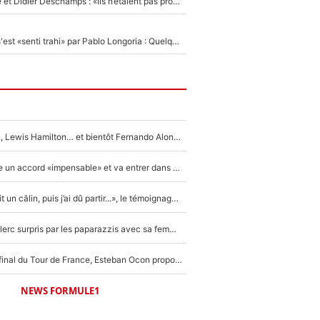
Zinédine Zidane et Didier Deschamps : «Ils n’étaient pas proches», les confidences d’un membre de l’équipe de France 1998 sur leur relation spéciale
Medhi Benatia s'est «senti trahi» par Pablo Longoria : Quelques semaines après son départ, l'ancien directeur de football de l'OM règle ses comptes
Max Verstappen, Lewis Hamilton… et bientôt Fernando Alonso ? Le classement des pilotes les mieux payés en Formule 1 risque de changer !
F1 - Alpine signe un accord «impensable» et va entrer dans une nouvelle dimension : Grande nouvelle pour Pierre Gasly !
F1 : « Je lui ai fait un câlin, puis j’ai dû partir...», le témoignage émouvant de Max Verstappen sur sa fille
F1 : Charles Leclerc surpris par les paparazzis avec sa femme, les rumeurs étaient vraies !
Comme pour le final du Tour de France, Esteban Ocon propose un Grand Prix de Formule 1 à Paris : «Autour de l’Arc de Triomphe, ce serait génial» !
NEWS FORMULE1