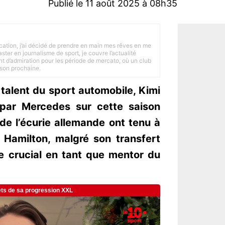
Publié le 11 août 2025 à 08h35
tion, j’ai décidé de prendre en main mes rêves en me
ster en journalisme de sport, je couvre l’actualité
ant d’admiration pour les période de mercato, où un club
ison prochaine.
alent du sport automobile, Kimi
é par Mercedes sur cette saison
e l’écurie allemande ont tenu à
 Hamilton, malgré son transfert
le crucial en tant que mentor du