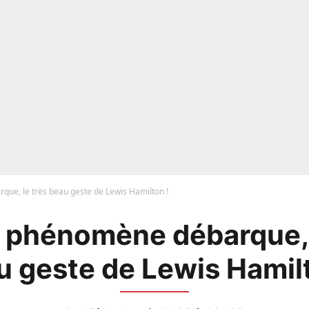
que, le très beau geste de Lewis Hamilton !
n phénomène débarque, 
u geste de Lewis Hamilt