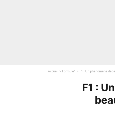
Accueil
Formule1
F1 : Un phénomène débar
F1 : U
bea