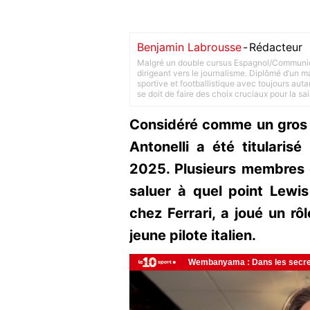
Benjamin Labrousse
-
Rédacteur
Malgré un double cursus Espagnol/Communica
dirigeant vers le journalisme. Diplômé d’un ma
sportive et footballistique avec toujours aut
se doit de faire des choix cruciaux pour la sa
Considéré comme un gros t
Antonelli a été titularis
2025. Plusieurs membres d
saluer à quel point Lewis
chez Ferrari, a joué un rô
jeune pilote italien.