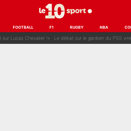
 dit ça...» : Kylian Mbappé raconte sa première rencontre avec Zi
i Benatia s'est battu pendant six mois pour le retenir à l'OM, le PSG a été
FOOTBALL
F1
RUGBY
NBA
CO
sur Lucas Chevalier !» : Le débat sur le gardien du PSG vire 
s : «Ils n’étaient pas proches», les confidences d’un membre de l’équipe d
 par Pablo Longoria : Quelques semaines après son départ, l'ancien directe