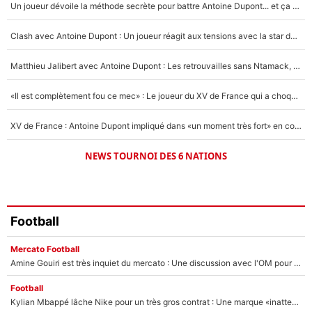
Un joueur dévoile la méthode secrète pour battre Antoine Dupont... et ça marche !
Un autre joueur
5%
Clash avec Antoine Dupont : Un joueur réagit aux tensions avec la star du XV de France !
1676 personnes ont participé aux votes.
Matthieu Jalibert avec Antoine Dupont : Les retrouvailles sans Ntamack, «il y a eu des discussions»
«Il est complètement fou ce mec» : Le joueur du XV de France qui a choqué Matthieu Jalibert !
XV de France : Antoine Dupont impliqué dans «un moment très fort» en coulisses
NEWS TOURNOI DES 6 NATIONS
Football
Mercato Football
Amine Gouiri est très inquiet du mercato : Une discussion avec l'OM pour acter son transfert !
Football
Kylian Mbappé lâche Nike pour un très gros contrat : Une marque «inattendue» va frapper très fort