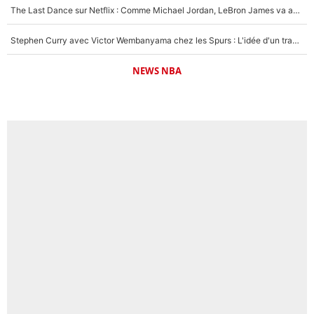
The Last Dance sur Netflix : Comme Michael Jordan, LeBron James va avoir le droit à sa série !
Stephen Curry avec Victor Wembanyama chez les Spurs : L'idée d'un trade historique est lancée en NBA !
NEWS NBA