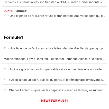
En plein cauchemar après son transfert à l'OM, Quinten Timber raconte ses doutes après sa signature à Marseille
09h15
Formule1
F1 - Une légende de McLaren refuse le transfert de Max Verstappen qui pourrait «faire des vagues» et plomber l'ambiance dans l'équipe
Formule1
F1 - Une légende de McLaren refuse le transfert de Max Verstappen qui pourrait «faire des vagues» et plomber l'ambiance dans l'équipe
Max Verstappen, Lewis Hamilton… et bientôt Fernando Alonso ? Le classement des pilotes les mieux payés en Formule 1 risque de changer !
F1 - Alpine signe un accord «impensable» et va entrer dans une nouvelle dimension : Grande nouvelle pour Pierre Gasly !
F1 : « Je lui ai fait un câlin, puis j’ai dû partir...», le témoignage émouvant de Max Verstappen sur sa fille
F1 : Charles Leclerc surpris par les paparazzis avec sa femme, les rumeurs étaient vraies !
NEWS FORMULE1