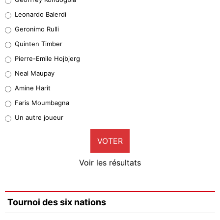
38%
Leonardo Balerdi
Leonardo Balerdi
Geronimo Rulli
32%
Quinten Timber
Geronimo Rulli
Pierre-Emile Hojbjerg
5%
Neal Maupay
Quinten Timber
Amine Harit
1%
Faris Moumbagna
Pierre-Emile Hojbjerg
Un autre joueur
9%
VOTER
Neal Maupay
4%
Voir les résultats
Amine Harit
3%
Faris Moumbagna
Tournoi des six nations
4%