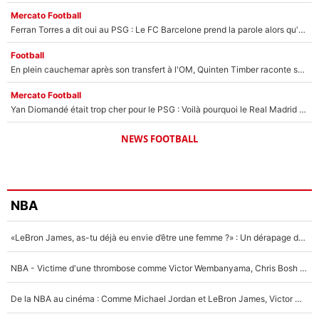
Mercato Football
Ferran Torres a dit oui au PSG : Le FC Barcelone prend la parole alors qu'un transfert de l'attaquant espagnol prend forme
Football
En plein cauchemar après son transfert à l'OM, Quinten Timber raconte ses doutes après sa signature à Marseille
Mercato Football
Yan Diomandé était trop cher pour le PSG : Voilà pourquoi le Real Madrid a accepté de payer la somme record de 140M€ pour boucler son transfert !
NEWS FOOTBALL
NBA
«LeBron James, as-tu déjà eu envie d’être une femme ?» : Un dérapage de Donald Trump sur la superstar de la NBA refait surface
NBA - Victime d'une thrombose comme Victor Wembanyama, Chris Bosh prévient le Français des risques sur sa santé : «J’ai failli mourir sur le coup et j’ai été ramené à la vie»
De la NBA au cinéma : Comme Michael Jordan et LeBron James, Victor Wembanyama rêve d'une carrière d'acteur !