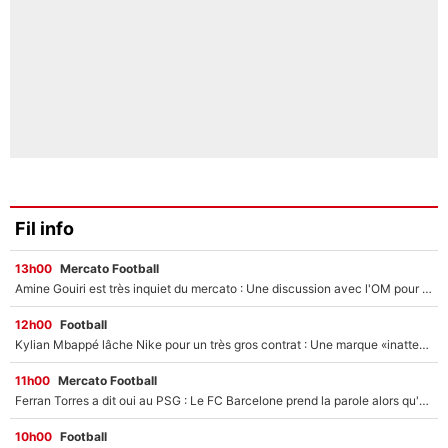
Fil info
13h00
Mercato Football
Amine Gouiri est très inquiet du mercato : Une discussion avec l'OM pour acter son transfert !
12h00
Football
Kylian Mbappé lâche Nike pour un très gros contrat : Une marque «inattendue» va frapper très fort
11h00
Mercato Football
Ferran Torres a dit oui au PSG : Le FC Barcelone prend la parole alors qu'un transfert de l'attaquant espagnol prend forme
10h00
Football