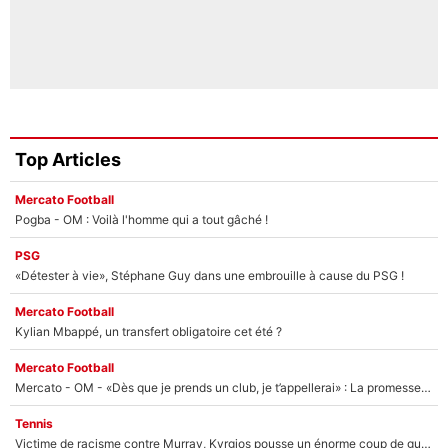
Top Articles
Mercato Football
Pogba - OM : Voilà l'homme qui a tout gâché !
PSG
«Détester à vie», Stéphane Guy dans une embrouille à cause du PSG !
Mercato Football
Kylian Mbappé, un transfert obligatoire cet été ?
Mercato Football
Mercato - OM - «Dès que je prends un club, je t’appellerai» : La promesse de Marcelino au moment de claquer la porte
Tennis
Victime de racisme contre Murray, Kyrgios pousse un énorme coup de gueule !