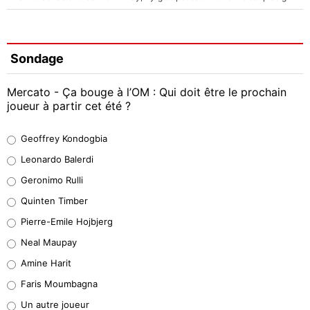
Sondage
Mercato - Ça bouge à l’OM : Qui doit être le prochain
joueur à partir cet été ?
Geoffrey Kondogbia
Geoffrey Kondogbia
38%
Leonardo Balerdi
Leonardo Balerdi
Geronimo Rulli
32%
Quinten Timber
Geronimo Rulli
Pierre-Emile Hojbjerg
5%
Neal Maupay
Quinten Timber
Amine Harit
1%
Faris Moumbagna
Pierre-Emile Hojbjerg
Un autre joueur