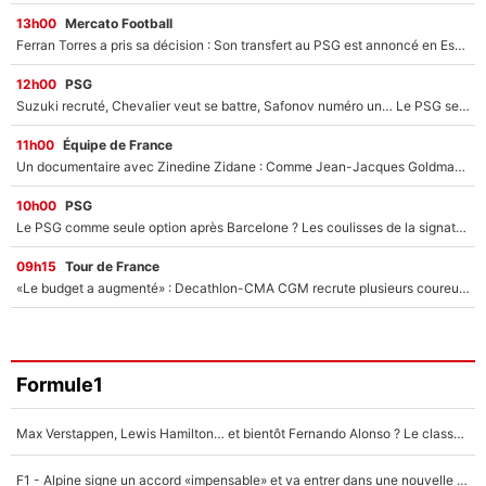
13h00
Mercato Football
Ferran Torres a pris sa décision : Son transfert au PSG est annoncé en Espagne !
12h00
PSG
Suzuki recruté, Chevalier veut se battre, Safonov numéro un… Le PSG se lance encore dans un gros chantier pour le poste de gardien de but
11h00
Équipe de France
Un documentaire avec Zinedine Zidane : Comme Jean-Jacques Goldman et Mylène Farmer, le nouveau sélectionneur de l'équipe de France a recalé une journaliste très connue
10h00
PSG
Le PSG comme seule option après Barcelone ? Les coulisses de la signature historique de Lionel Messi sont révélées au grand jour !
09h15
Tour de France
«Le budget a augmenté» : Decathlon-CMA CGM recrute plusieurs coureurs pour offrir à Paul Seixas une équipe pour gagner le Tour de France 2027
Formule1
Max Verstappen, Lewis Hamilton… et bientôt Fernando Alonso ? Le classement des pilotes les mieux payés en Formule 1 risque de changer !
F1 - Alpine signe un accord «impensable» et va entrer dans une nouvelle dimension : Grande nouvelle pour Pierre Gasly !