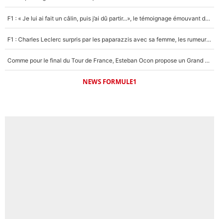
F1 : « Je lui ai fait un câlin, puis j’ai dû partir...», le témoignage émouvant de Max Verstappen sur sa fille
F1 : Charles Leclerc surpris par les paparazzis avec sa femme, les rumeurs étaient vraies !
Comme pour le final du Tour de France, Esteban Ocon propose un Grand Prix de Formule 1 à Paris : «Autour de l’Arc de Triomphe, ce serait génial» !
NEWS FORMULE1