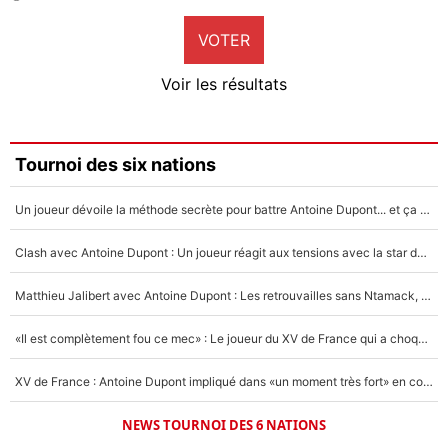
9%
VOTER
Neal Maupay
4%
Voir les résultats
Amine Harit
3%
Faris Moumbagna
Tournoi des six nations
4%
Un joueur dévoile la méthode secrète pour battre Antoine Dupont... et ça marche !
Un autre joueur
5%
Clash avec Antoine Dupont : Un joueur réagit aux tensions avec la star du XV de France !
1639 personnes ont participé aux votes.
Matthieu Jalibert avec Antoine Dupont : Les retrouvailles sans Ntamack, «il y a eu des discussions»
«Il est complètement fou ce mec» : Le joueur du XV de France qui a choqué Matthieu Jalibert !
XV de France : Antoine Dupont impliqué dans «un moment très fort» en coulisses
NEWS TOURNOI DES 6 NATIONS