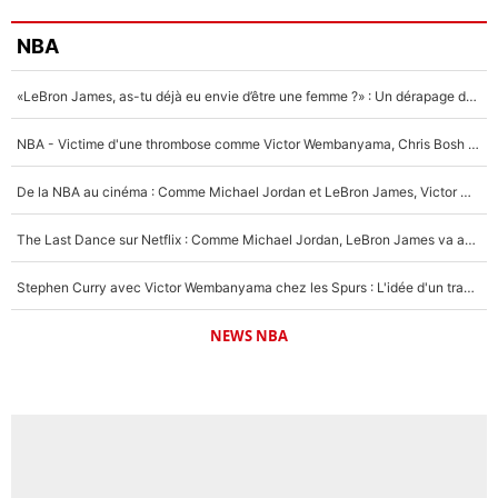
NBA
«LeBron James, as-tu déjà eu envie d’être une femme ?» : Un dérapage de Donald Trump sur la superstar de la NBA refait surface
NBA - Victime d'une thrombose comme Victor Wembanyama, Chris Bosh prévient le Français des risques sur sa santé : «J’ai failli mourir sur le coup et j’ai été ramené à la vie»
De la NBA au cinéma : Comme Michael Jordan et LeBron James, Victor Wembanyama rêve d'une carrière d'acteur !
The Last Dance sur Netflix : Comme Michael Jordan, LeBron James va avoir le droit à sa série !
Stephen Curry avec Victor Wembanyama chez les Spurs : L'idée d'un trade historique est lancée en NBA !
NEWS NBA