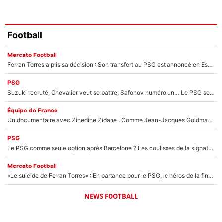
Football
Mercato Football
Ferran Torres a pris sa décision : Son transfert au PSG est annoncé en Espagne !
PSG
Suzuki recruté, Chevalier veut se battre, Safonov numéro un… Le PSG se lance encore dans un gros chantier pour le poste de gardien de but
Équipe de France
Un documentaire avec Zinedine Zidane : Comme Jean-Jacques Goldman et Mylène Farmer, le nouveau sélectionneur de l'équipe de France a recalé une journaliste très connue
PSG
Le PSG comme seule option après Barcelone ? Les coulisses de la signature historique de Lionel Messi sont révélées au grand jour !
Mercato Football
«Le suicide de Ferran Torres» : En partance pour le PSG, le héros de la finale de la Coupe du monde s'attire les foudres de la presse espagnole !
NEWS FOOTBALL