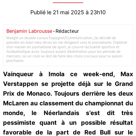
Publié le 21 mai 2025 à 23h10
Benjamin Labrousse
-
Rédacteur
Malgré un double cursus Espagnol/Communication, j’ai décidé de
prendre en main mes rêves en me dirigeant vers le journalisme. Diplômé
d’un master en journalisme de sport, je couvre l’actualité sportive et
footballistique avec toujours autant d’admiration pour les période de
mercato, où un club se doit de faire des choix cruciaux pour la saison
prochaine.
Vainqueur à Imola ce week-end, Max
Verstappen se projette déjà sur le Grand
Prix de Monaco. Toujours derrière les deux
McLaren au classement du championnat du
monde, le Néerlandais s’est dit très
pessimiste quant à un possible résultat
favorable de la part de Red Bull sur le