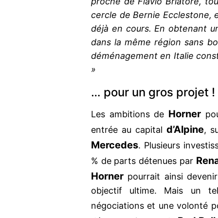
proche de Flavio Briatore, tou
cercle de Bernie Ecclestone, 
déjà en cours. En obtenant un
dans la même région sans boul
déménagement en Italie consti
»
… pour un gros projet !
Horner
Les ambitions de
pour
d’Alpine
entrée au capital
, s
Mercedes
. Plusieurs investi
Rena
% de parts détenues par
Horner
pourrait ainsi deveni
objectif ultime. Mais un 
négociations et une volonté po