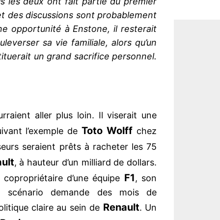
s les deux ont fait partie du premier
et des discussions sont probablement
e opportunité à Enstone, il resterait
everser sa vie familiale, alors qu’un
tuerait un grand sacrifice personnel.
raient aller plus loin. Il viserait une
Toto
Wolff
uivant l’exemple de
chez
sseurs seraient prêts à racheter les 75
ult
, à hauteur d’un milliard de dollars.
F1
r copropriétaire d’une équipe
, son
tel scénario demande des mois de
Renault
litique claire au sein de
. Un