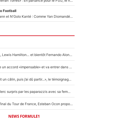
«Le suicide de Ferran Torres» : En partance pour le PSG, le héros de la finale de la Coupe du monde s'attire les foudres de la presse espagnole !
o Football
Antoine Griezmann et N'Golo Kanté : Comme Yan Diomandé, les deux champions du monde ont refusé de signer au PSG !
Max Verstappen, Lewis Hamilton… et bientôt Fernando Alonso ? Le classement des pilotes les mieux payés en Formule 1 risque de changer !
F1 - Alpine signe un accord «impensable» et va entrer dans une nouvelle dimension : Grande nouvelle pour Pierre Gasly !
F1 : « Je lui ai fait un câlin, puis j’ai dû partir...», le témoignage émouvant de Max Verstappen sur sa fille
F1 : Charles Leclerc surpris par les paparazzis avec sa femme, les rumeurs étaient vraies !
Comme pour le final du Tour de France, Esteban Ocon propose un Grand Prix de Formule 1 à Paris : «Autour de l’Arc de Triomphe, ce serait génial» !
NEWS FORMULE1