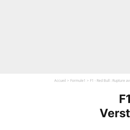
Accueil
Formule1
F1 - Red Bull : Rupture 
F1
Verst