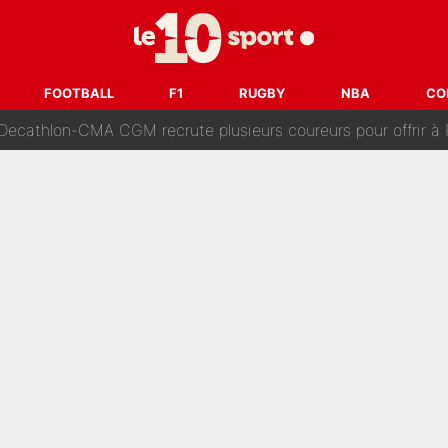
 Comme Jean-Jacques Goldman et Mylène Farmer, le nouveau sélectionneur de l'équipe 
ès Barcelone ? Les coulisses de la signature historique de Lionel 
FOOTBALL
F1
RUGBY
NBA
CO
on-CMA CGM recrute plusieurs coureurs pour offrir à Paul Seixas une équ
n partance pour le PSG, le héros de la finale de la Coupe du monde s'atti
lo Kanté : Comme Yan Diomandé, les deux champions du mon