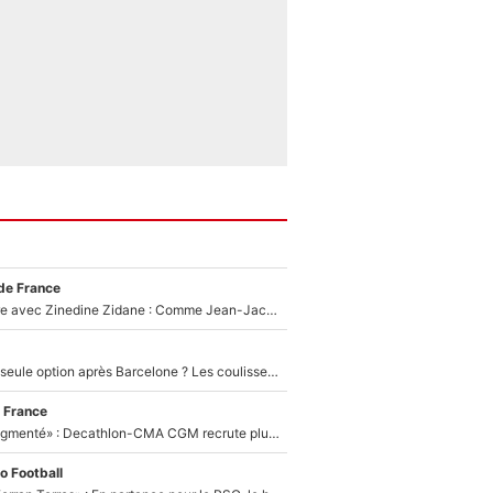
de France
Un documentaire avec Zinedine Zidane : Comme Jean-Jacques Goldman et Mylène Farmer, le nouveau sélectionneur de l'équipe de France a recalé une journaliste très connue
Le PSG comme seule option après Barcelone ? Les coulisses de la signature historique de Lionel Messi sont révélées au grand jour !
 France
«Le budget a augmenté» : Decathlon-CMA CGM recrute plusieurs coureurs pour offrir à Paul Seixas une équipe pour gagner le Tour de France 2027
o Football