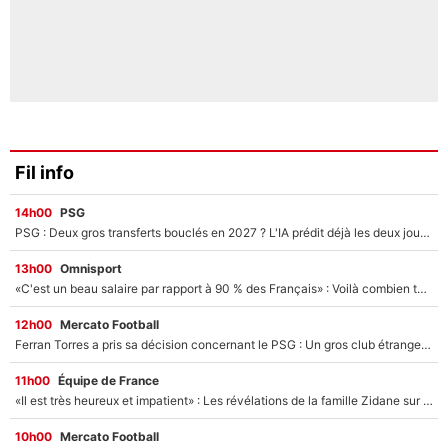
Fil info
14h00
PSG
PSG : Deux gros transferts bouclés en 2027 ? L'IA prédit déjà les deux joueurs qui pourraient rejoindre Luis Enrique !
13h00
Omnisport
«C'est un beau salaire par rapport à 90 % des Français» : Voilà combien touchait Nelson Monfort sur France Télévisions avant de rejoindre CNews
12h00
Mercato Football
Ferran Torres a pris sa décision concernant le PSG : Un gros club étranger prêt à relancer le feuilleton pour la signature du champion du monde 2026 !
11h00
Équipe de France
«Il est très heureux et impatient» : Les révélations de la famille Zidane sur sa prise de pouvoir en équipe de France !
10h00
Mercato Football