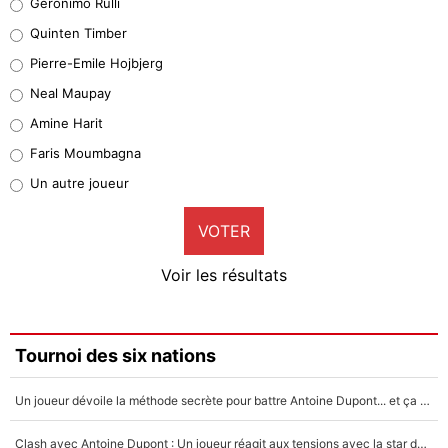
Geronimo Rulli
32%
Quinten Timber
Geronimo Rulli
Pierre-Emile Hojbjerg
5%
Neal Maupay
Quinten Timber
Amine Harit
1%
Faris Moumbagna
Pierre-Emile Hojbjerg
Un autre joueur
9%
VOTER
Neal Maupay
4%
Voir les résultats
Amine Harit
3%
Faris Moumbagna
Tournoi des six nations
4%
Un joueur dévoile la méthode secrète pour battre Antoine Dupont... et ça marche !
Un autre joueur
5%
Clash avec Antoine Dupont : Un joueur réagit aux tensions avec la star du XV de France !