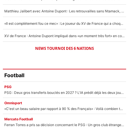
1579 personnes ont participé aux votes.
Matthieu Jalibert avec Antoine Dupont : Les retrouvailles sans Ntamack, «il y a eu des discussions»
«Il est complètement fou ce mec» : Le joueur du XV de France qui a choqué Matthieu Jalibert !
XV de France : Antoine Dupont impliqué dans «un moment très fort» en coulisses
NEWS TOURNOI DES 6 NATIONS
Football
PSG
PSG : Deux gros transferts bouclés en 2027 ? L'IA prédit déjà les deux joueurs qui pourraient rejoindre Luis Enrique !
Omnisport
«C'est un beau salaire par rapport à 90 % des Français» : Voilà combien touchait Nelson Monfort sur France Télévisions avant de rejoindre CNews
Mercato Football
Ferran Torres a pris sa décision concernant le PSG : Un gros club étranger prêt à relancer le feuilleton pour la signature du champion du monde 2026 !