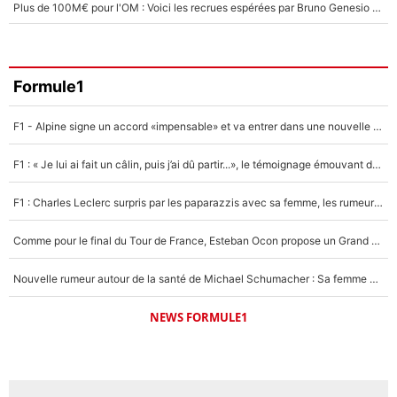
Plus de 100M€ pour l'OM : Voici les recrues espérées par Bruno Genesio et Grégory Lorenzi après l’opération dégraissage
Formule1
F1 - Alpine signe un accord «impensable» et va entrer dans une nouvelle dimension : Grande nouvelle pour Pierre Gasly !
F1 : « Je lui ai fait un câlin, puis j’ai dû partir...», le témoignage émouvant de Max Verstappen sur sa fille
F1 : Charles Leclerc surpris par les paparazzis avec sa femme, les rumeurs étaient vraies !
Comme pour le final du Tour de France, Esteban Ocon propose un Grand Prix de Formule 1 à Paris : «Autour de l’Arc de Triomphe, ce serait génial» !
Nouvelle rumeur autour de la santé de Michael Schumacher : Sa femme Corinna sort du silence
NEWS FORMULE1