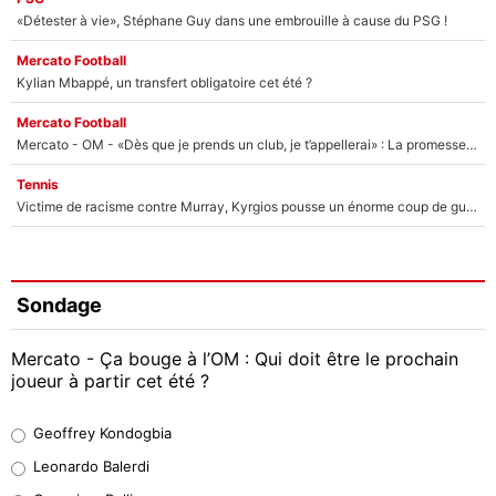
«Détester à vie», Stéphane Guy dans une embrouille à cause du PSG !
Mercato Football
Kylian Mbappé, un transfert obligatoire cet été ?
Mercato Football
Mercato - OM - «Dès que je prends un club, je t’appellerai» : La promesse de Marcelino au moment de claquer la porte
Tennis
Victime de racisme contre Murray, Kyrgios pousse un énorme coup de gueule !
Sondage
Mercato - Ça bouge à l’OM : Qui doit être le prochain
joueur à partir cet été ?
Geoffrey Kondogbia
Geoffrey Kondogbia
38%
Leonardo Balerdi
Leonardo Balerdi