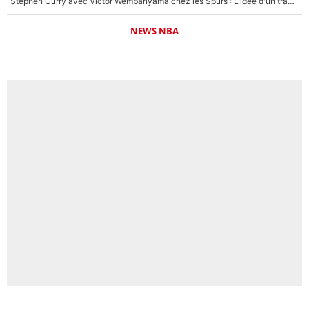
Stephen Curry avec Victor Wembanyama chez les Spurs : L'idée d'un trade historique est lancée en NBA !
NEWS NBA