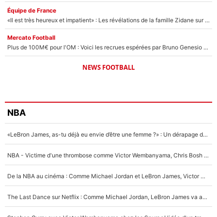
Équipe de France
«Il est très heureux et impatient» : Les révélations de la famille Zidane sur sa prise de pouvoir en équipe de France !
Mercato Football
Plus de 100M€ pour l'OM : Voici les recrues espérées par Bruno Genesio et Grégory Lorenzi après l’opération dégraissage
NEWS FOOTBALL
NBA
«LeBron James, as-tu déjà eu envie d’être une femme ?» : Un dérapage de Donald Trump sur la superstar de la NBA refait surface
NBA - Victime d'une thrombose comme Victor Wembanyama, Chris Bosh prévient le Français des risques sur sa santé : «J’ai failli mourir sur le coup et j’ai été ramené à la vie»
De la NBA au cinéma : Comme Michael Jordan et LeBron James, Victor Wembanyama rêve d'une carrière d'acteur !
The Last Dance sur Netflix : Comme Michael Jordan, LeBron James va avoir le droit à sa série !