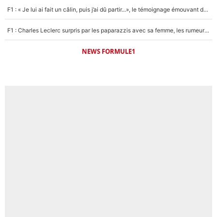
F1 : « Je lui ai fait un câlin, puis j’ai dû partir...», le témoignage émouvant de Max Verstappen sur sa fille
F1 : Charles Leclerc surpris par les paparazzis avec sa femme, les rumeurs étaient vraies !
NEWS FORMULE1