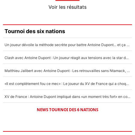
4%
Voir les résultats
Amine Harit
3%
Faris Moumbagna
Tournoi des six nations
4%
Un joueur dévoile la méthode secrète pour battre Antoine Dupont... et ça marche !
Un autre joueur
5%
Clash avec Antoine Dupont : Un joueur réagit aux tensions avec la star du XV de France !
1676 personnes ont participé aux votes.
Matthieu Jalibert avec Antoine Dupont : Les retrouvailles sans Ntamack, «il y a eu des discussions»
«Il est complètement fou ce mec» : Le joueur du XV de France qui a choqué Matthieu Jalibert !
XV de France : Antoine Dupont impliqué dans «un moment très fort» en coulisses
NEWS TOURNOI DES 6 NATIONS