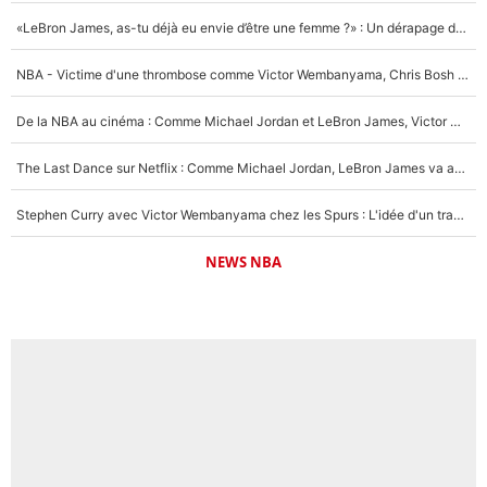
«LeBron James, as-tu déjà eu envie d’être une femme ?» : Un dérapage de Donald Trump sur la superstar de la NBA refait surface
NBA - Victime d'une thrombose comme Victor Wembanyama, Chris Bosh prévient le Français des risques sur sa santé : «J’ai failli mourir sur le coup et j’ai été ramené à la vie»
De la NBA au cinéma : Comme Michael Jordan et LeBron James, Victor Wembanyama rêve d'une carrière d'acteur !
The Last Dance sur Netflix : Comme Michael Jordan, LeBron James va avoir le droit à sa série !
Stephen Curry avec Victor Wembanyama chez les Spurs : L'idée d'un trade historique est lancée en NBA !
NEWS NBA