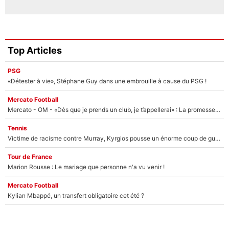
Top Articles
PSG
«Détester à vie», Stéphane Guy dans une embrouille à cause du PSG !
Mercato Football
Mercato - OM - «Dès que je prends un club, je t’appellerai» : La promesse de Marcelino au moment de claquer la porte
Tennis
Victime de racisme contre Murray, Kyrgios pousse un énorme coup de gueule !
Tour de France
Marion Rousse : Le mariage que personne n'a vu venir !
Mercato Football
Kylian Mbappé, un transfert obligatoire cet été ?