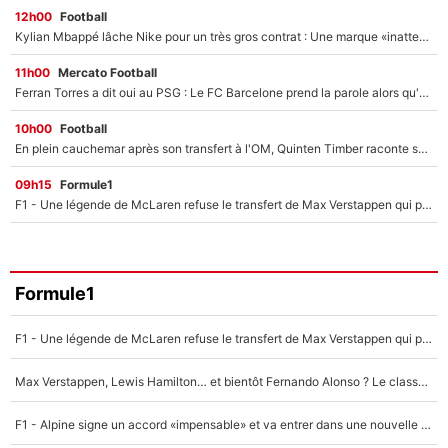
12h00
Football
Kylian Mbappé lâche Nike pour un très gros contrat : Une marque «inattendue» va frapper très fort
11h00
Mercato Football
Ferran Torres a dit oui au PSG : Le FC Barcelone prend la parole alors qu'un transfert de l'attaquant espagnol prend forme
10h00
Football
En plein cauchemar après son transfert à l'OM, Quinten Timber raconte ses doutes après sa signature à Marseille
09h15
Formule1
F1 - Une légende de McLaren refuse le transfert de Max Verstappen qui pourrait «faire des vagues» et plomber l'ambiance dans l'équipe
Formule1
F1 - Une légende de McLaren refuse le transfert de Max Verstappen qui pourrait «faire des vagues» et plomber l'ambiance dans l'équipe
Max Verstappen, Lewis Hamilton… et bientôt Fernando Alonso ? Le classement des pilotes les mieux payés en Formule 1 risque de changer !
F1 - Alpine signe un accord «impensable» et va entrer dans une nouvelle dimension : Grande nouvelle pour Pierre Gasly !