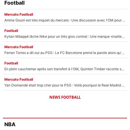
Football
Mercato Football
Amine Gouiri est très inquiet du mercato : Une discussion avec l'OM pour acter son transfert !
Football
Kylian Mbappé lâche Nike pour un très gros contrat : Une marque «inattendue» va frapper très fort
Mercato Football
Ferran Torres a dit oui au PSG : Le FC Barcelone prend la parole alors qu'un transfert de l'attaquant espagnol prend forme
Football
En plein cauchemar après son transfert à l'OM, Quinten Timber raconte ses doutes après sa signature à Marseille
Mercato Football
Yan Diomandé était trop cher pour le PSG : Voilà pourquoi le Real Madrid a accepté de payer la somme record de 140M€ pour boucler son transfert !
NEWS FOOTBALL
NBA