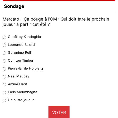
Sondage
Mercato - Ça bouge à l’OM : Qui doit être le prochain
joueur à partir cet été ?
Geoffrey Kondogbia
Geoffrey Kondogbia
38%
Leonardo Balerdi
Leonardo Balerdi
Geronimo Rulli
32%
Quinten Timber
Geronimo Rulli
Pierre-Emile Hojbjerg
5%
Neal Maupay
Quinten Timber
Amine Harit
1%
Faris Moumbagna
Pierre-Emile Hojbjerg
Un autre joueur
9%
VOTER
Neal Maupay