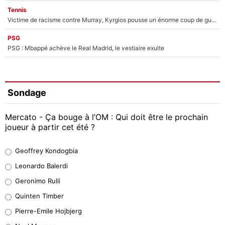
Tennis
Victime de racisme contre Murray, Kyrgios pousse un énorme coup de gueule !
PSG
PSG : Mbappé achève le Real Madrid, le vestiaire exulte
Sondage
Mercato - Ça bouge à l’OM : Qui doit être le prochain
joueur à partir cet été ?
Geoffrey Kondogbia
Geoffrey Kondogbia
38%
Leonardo Balerdi
Leonardo Balerdi
Geronimo Rulli
32%
Quinten Timber
Geronimo Rulli
Pierre-Emile Hojbjerg
4%