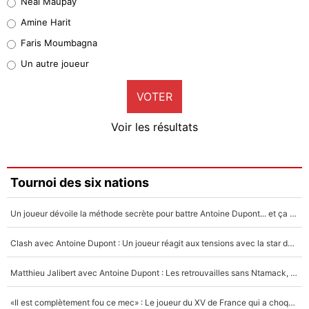
Neal Maupay
Quinten Timber
Amine Harit
1%
Faris Moumbagna
Pierre-Emile Hojbjerg
Un autre joueur
9%
VOTER
Neal Maupay
4%
Voir les résultats
Amine Harit
3%
Faris Moumbagna
Tournoi des six nations
4%
Un joueur dévoile la méthode secrète pour battre Antoine Dupont... et ça marche !
Un autre joueur
5%
Clash avec Antoine Dupont : Un joueur réagit aux tensions avec la star du XV de France !
1471 personnes ont participé aux votes.
Matthieu Jalibert avec Antoine Dupont : Les retrouvailles sans Ntamack, «il y a eu des discussions»
«Il est complètement fou ce mec» : Le joueur du XV de France qui a choqué Matthieu Jalibert !