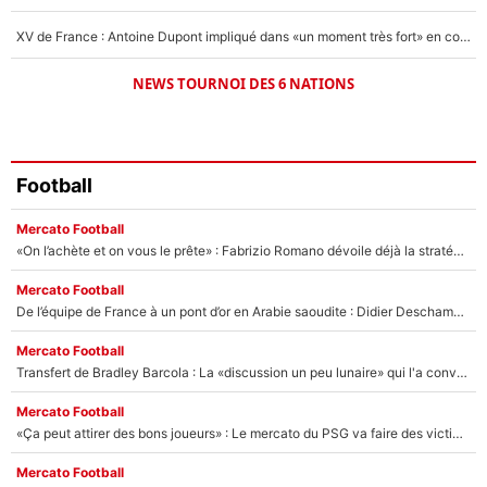
XV de France : Antoine Dupont impliqué dans «un moment très fort» en coulisses
NEWS TOURNOI DES 6 NATIONS
Football
Mercato Football
«On l’achète et on vous le prête» : Fabrizio Romano dévoile déjà la stratégie du PSG avec le transfert de Zion Suzuki !
Mercato Football
De l’équipe de France à un pont d’or en Arabie saoudite : Didier Deschamps a donné sa réponse !
Mercato Football
Transfert de Bradley Barcola : La «discussion un peu lunaire» qui l'a convaincu de quitter le PSG, son entourage est pointé du doigt
Mercato Football
«Ça peut attirer des bons joueurs» : Le mercato du PSG va faire des victimes dans l'effectif de Luis Enrique ?
Mercato Football