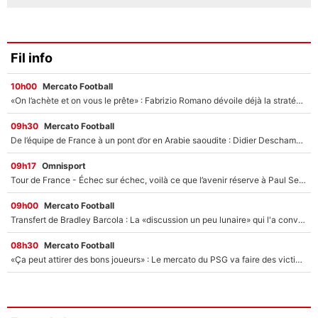
Fil info
10h00
Mercato Football
«On l’achète et on vous le prête» : Fabrizio Romano dévoile déjà la stratégie du PSG avec le transfert de Zion Suzuki !
09h30
Mercato Football
De l’équipe de France à un pont d’or en Arabie saoudite : Didier Deschamps a donné sa réponse !
09h17
Omnisport
Tour de France - Échec sur échec, voilà ce que l’avenir réserve à Paul Seixas : «Tant qu’il y aura un Pogacar comme celui-là...»
09h00
Mercato Football
Transfert de Bradley Barcola : La «discussion un peu lunaire» qui l'a convaincu de quitter le PSG, son entourage est pointé du doigt
08h30
Mercato Football
«Ça peut attirer des bons joueurs» : Le mercato du PSG va faire des victimes dans l'effectif de Luis Enrique ?