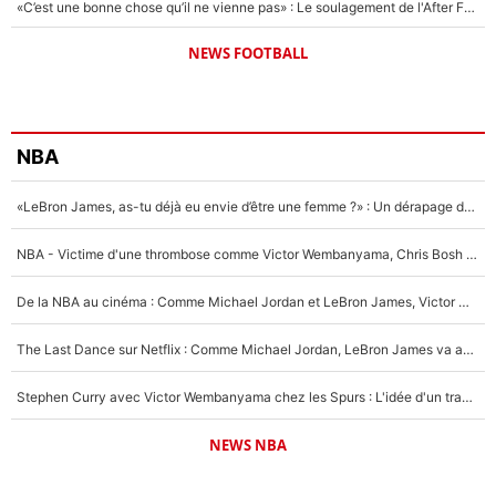
«C’est une bonne chose qu’il ne vienne pas» : Le soulagement de l'After Foot après le transfert avorté de Yan Diomandé au PSG
NEWS FOOTBALL
NBA
«LeBron James, as-tu déjà eu envie d’être une femme ?» : Un dérapage de Donald Trump sur la superstar de la NBA refait surface
NBA - Victime d'une thrombose comme Victor Wembanyama, Chris Bosh prévient le Français des risques sur sa santé : «J’ai failli mourir sur le coup et j’ai été ramené à la vie»
De la NBA au cinéma : Comme Michael Jordan et LeBron James, Victor Wembanyama rêve d'une carrière d'acteur !
The Last Dance sur Netflix : Comme Michael Jordan, LeBron James va avoir le droit à sa série !
Stephen Curry avec Victor Wembanyama chez les Spurs : L'idée d'un trade historique est lancée en NBA !
NEWS NBA