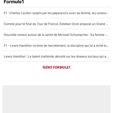
Formule1
F1 : Charles Leclerc surpris par les paparazzis avec sa femme, les rumeurs étaient vraies !
Comme pour le final du Tour de France, Esteban Ocon propose un Grand Prix de Formule 1 à Paris : «Autour de l’Arc de Triomphe, ce serait génial» !
Nouvelle rumeur autour de la santé de Michael Schumacher : Sa femme Corinna sort du silence
F1 - Lewis Hamilton victime de harcèlement, la discipline qui lui a évité le pire : «J'aurais probablement mal tourné»
Lewis Hamilton : Le talent inattendu dévoilé sur les réseaux sociaux qui a impressionné Kim Kardashian pendant leurs vacances en amoureux !
NEWS FORMULE1