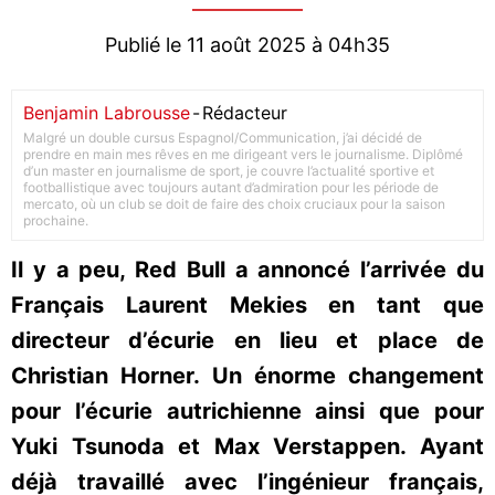
Publié le 11 août 2025 à 04h35
Benjamin Labrousse
-
Rédacteur
Malgré un double cursus Espagnol/Communication, j’ai décidé de
prendre en main mes rêves en me dirigeant vers le journalisme. Diplômé
d’un master en journalisme de sport, je couvre l’actualité sportive et
footballistique avec toujours autant d’admiration pour les période de
mercato, où un club se doit de faire des choix cruciaux pour la saison
prochaine.
Il y a peu, Red Bull a annoncé l’arrivée du
Français Laurent Mekies en tant que
directeur d’écurie en lieu et place de
Christian Horner. Un énorme changement
pour l’écurie autrichienne ainsi que pour
Yuki Tsunoda et Max Verstappen. Ayant
déjà travaillé avec l’ingénieur français,