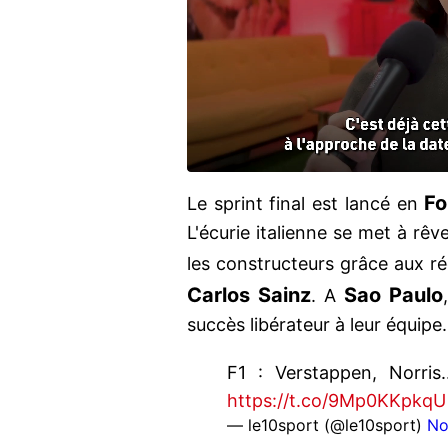
Fo
Le sprint final est lancé en
L'écurie italienne se met à rê
les constructeurs grâce aux r
Carlos Sainz
Sao Paulo
. A
succès libérateur à leur équipe.
F1 : Verstappen, Norris.
https://t.co/9Mp0KKpkqU
— le10sport (@le10sport)
No