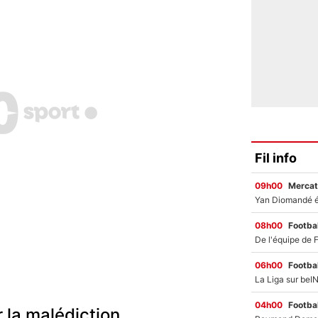
Fil info
09h00
Mercat
08h00
Footbal
06h00
Footbal
04h00
Footbal
r la malédiction