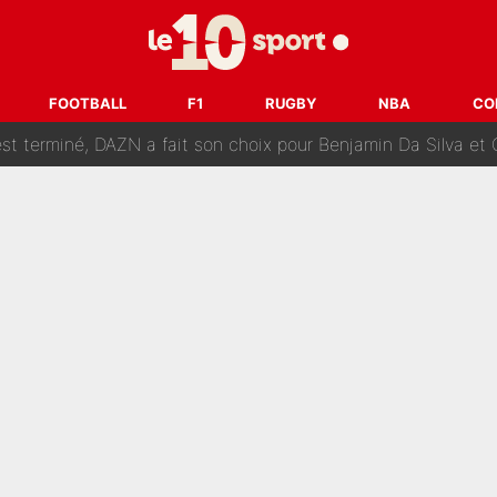
r le PSG : Voilà pourquoi le Real Madrid a accepté de payer la somme reco
Voice Kids : Contacté par Matt Pokora, Kylian Mbappé a accepté
FOOTBALL
F1
RUGBY
NBA
CO
est terminé, DAZN a fait son choix pour Benjamin Da Silva et
onditions pour rejoindre L'EQUIPE du Soir : Il refuse de faire l'
 plus peur dans le fait de devenir maman» : En couple avec Antoine Dupont, Iris Mitte