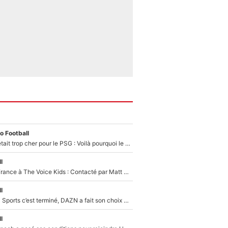
o Football
Yan Diomandé était trop cher pour le PSG : Voilà pourquoi le Real Madrid a accepté de payer la somme record de 140M€ pour boucler son transfert !
l
De l'équipe de France à The Voice Kids : Contacté par Matt Pokora, Kylian Mbappé a accepté de jouer un rôle inédit sur TF1 !
l
La Liga sur beIN Sports c’est terminé, DAZN a fait son choix pour Benjamin Da Silva et Omar Da Fonseca !
l