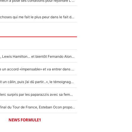
Raymond Domenech a posé ses conditions pour rejoindre L'EQUIPE du Soir : Il refuse de faire l'émission avec un autre chroniqueur !
«C’est l'une des choses qui me fait le plus peur dans le fait de devenir maman» : En couple avec Antoine Dupont, Iris Mittenaere s'inquiète déjà pour ses futurs enfants !
Max Verstappen, Lewis Hamilton… et bientôt Fernando Alonso ? Le classement des pilotes les mieux payés en Formule 1 risque de changer !
F1 - Alpine signe un accord «impensable» et va entrer dans une nouvelle dimension : Grande nouvelle pour Pierre Gasly !
F1 : « Je lui ai fait un câlin, puis j’ai dû partir...», le témoignage émouvant de Max Verstappen sur sa fille
F1 : Charles Leclerc surpris par les paparazzis avec sa femme, les rumeurs étaient vraies !
Comme pour le final du Tour de France, Esteban Ocon propose un Grand Prix de Formule 1 à Paris : «Autour de l’Arc de Triomphe, ce serait génial» !
NEWS FORMULE1