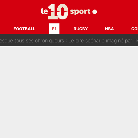
s... Le PSG veut frapper fort et prépare un mercato à plus de 190M€
nt Emmanuel Macron a incité le président de la FFF à s’opposer au projet de G
FOOTBALL
F1
RUGBY
NBA
CO
que tous ses chroniqueurs : Le pire scénario imaginé par l’IA 
 vire à la catastrophe : Le mercato de l’OM provoque de nouvelles t
ance, Esteban Ocon propose un Grand Prix de Formule 1 à Paris : «Autour d