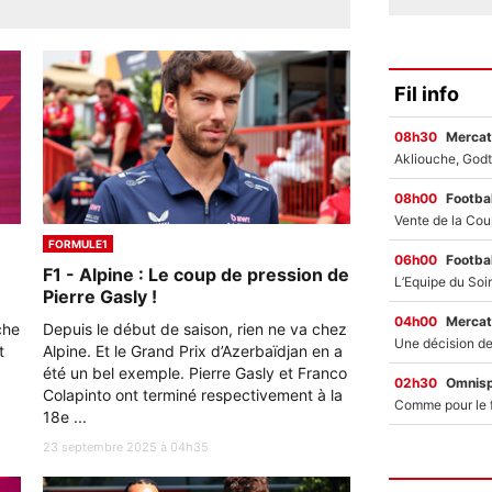
Fil info
08h30
Mercat
08h00
Footbal
FORMULE1
06h00
Footbal
F1 - Alpine : Le coup de pression de
Pierre Gasly !
04h00
Mercat
che
Depuis le début de saison, rien ne va chez
t
Alpine. Et le Grand Prix d’Azerbaïdjan en a
été un bel exemple. Pierre Gasly et Franco
02h30
Omnisp
Colapinto ont terminé respectivement à la
18e ...
23 septembre 2025 à 04h35