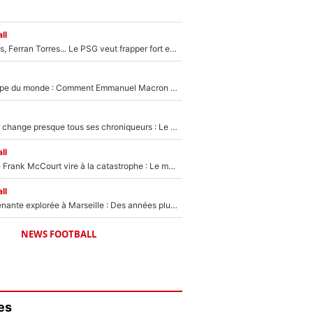
ll
Akliouche, Godts, Ferran Torres... Le PSG veut frapper fort et prépare un mercato à plus de 190M€ pour régaler Luis Enrique cet été !
Vente de la Coupe du monde : Comment Emmanuel Macron a incité le président de la FFF à s’opposer au projet de Gianni Infantino en pleine crise à la FIFA
L’Equipe du Soir change presque tous ses chroniqueurs : Le pire scénario imaginé par l’IA après le départ de Johan Micoud !
ll
Une décision de Frank McCourt vire à la catastrophe : Le mercato de l’OM provoque de nouvelles tensions en pleine crise financière !
ll
Une piste surprenante explorée à Marseille : Des années plus tard, l’OM a tenté de faire revenir le joueur qui avait provoqué le départ d’André Villas-Boas !
NEWS FOOTBALL
es