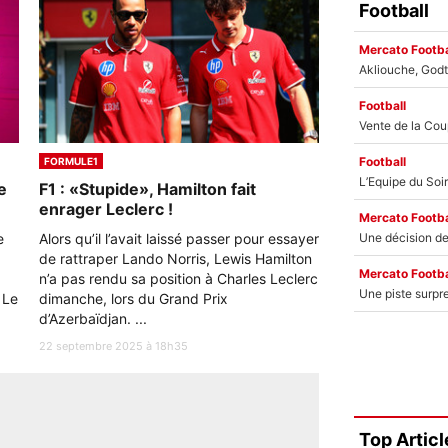
Football
Mercato Footba
Football
Football
FORMULE1
e
F1 : «Stupide», Hamilton fait
enrager Leclerc !
Mercato Footba
e
Alors qu’il l’avait laissé passer pour essayer
de rattraper Lando Norris, Lewis Hamilton
Mercato Footba
n’a pas rendu sa position à Charles Leclerc
 Le
dimanche, lors du Grand Prix
d’Azerbaïdjan. ...
22 septembre 2025 à 18h35
Top Articl