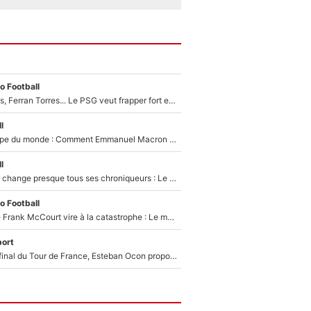
o Football
Akliouche, Godts, Ferran Torres... Le PSG veut frapper fort et prépare un mercato à plus de 190M€ pour régaler Luis Enrique cet été !
l
Vente de la Coupe du monde : Comment Emmanuel Macron a incité le président de la FFF à s’opposer au projet de Gianni Infantino en pleine crise à la FIFA
l
L’Equipe du Soir change presque tous ses chroniqueurs : Le pire scénario imaginé par l’IA après le départ de Johan Micoud !
o Football
Une décision de Frank McCourt vire à la catastrophe : Le mercato de l’OM provoque de nouvelles tensions en pleine crise financière !
ort
Comme pour le final du Tour de France, Esteban Ocon propose un Grand Prix de Formule 1 à Paris : «Autour de l’Arc de Triomphe, ce serait génial» !