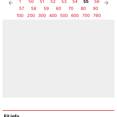
1
50
51
52
53
54
55
56
arrow_left
arrow_right
57
58
59
60
70
80
90
100
200
300
400
500
600
700
760
Fil info